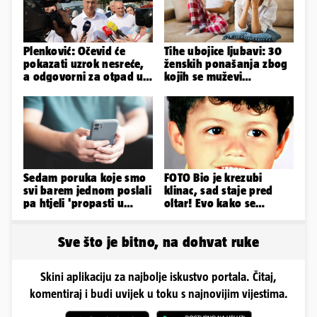
Plenković: Očevid će
Tihe ubojice ljubavi: 30
pokazati uzrok nesreće,
ženskih ponašanja zbog
a odgovorni za otpad u
kojih se muževi
Gospiću će odgovarati
emocionalno distanciraju
Sedam poruka koje smo
FOTO Bio je krezubi
svi barem jednom poslali
klinac, sad staje pred
pa htjeli 'propasti u
oltar! Evo kako se
zemlju' od srama
mijenjao jedan od
najvećih...
Sve što je bitno, na dohvat ruke
Skini aplikaciju za najbolje iskustvo portala. Čitaj,
komentiraj i budi uvijek u toku s najnovijim vijestima.