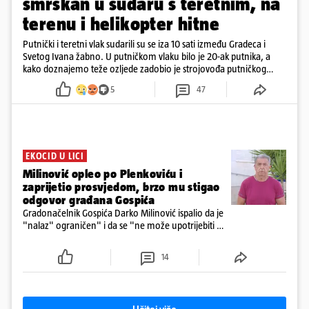
smrskan u sudaru s teretnim, na
terenu i helikopter hitne
Putnički i teretni vlak sudarili su se iza 10 sati između Gradeca i
Svetog Ivana žabno. U putničkom vlaku bilo je 20-ak putnika, a
kako doznajemo teže ozljede zadobio je strojovođa putničkog
vlaka. Zatvoren je promet, a fotoreporteri Prigorskog objavili su
5
47
prve snimke s mjesta sudara
EKOCID U LICI
Milinović opleo po Plenkoviću i
zaprijetio prosvjedom, brzo mu stigao
odgovor građana Gospića
Gradonačelnik Gospića Darko Milinović ispalio da je
"nalaz" ograničen" i da se "ne može upotrijebiti za
sudske sporove". Građani Gospića ga podsjetili da
ga je naručio Uskok i da je dio spisa
14