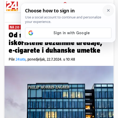
PRIJAVA
News
Komentari
0
NA 20 LOKACIJA
Od sada je moguće reciklirati
iskorištene bezdimne uređaje,
e-cigarete i duhanske umetke
Piše
24sata
,
ponedjeljak, 22.7.2024. u 10:48