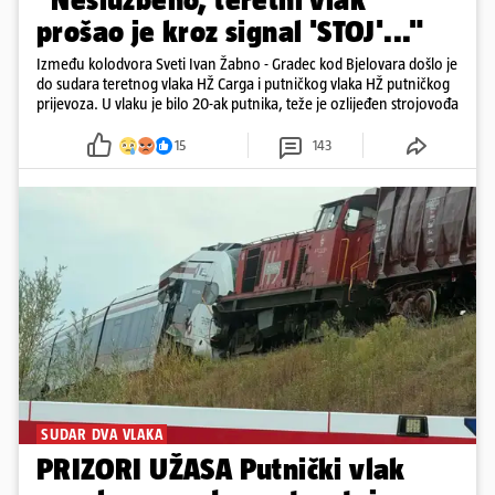
prošao je kroz signal 'STOJ'..."
Između kolodvora Sveti Ivan Žabno - Gradec kod Bjelovara došlo je
do sudara teretnog vlaka HŽ Carga i putničkog vlaka HŽ putničkog
prijevoza. U vlaku je bilo 20-ak putnika, teže je ozlijeđen strojovođa
15
143
SUDAR DVA VLAKA
PRIZORI UŽASA Putnički vlak