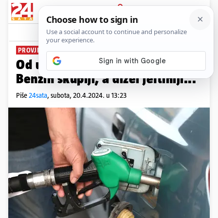
PRIJAVA
News
Komentari
29
PROVJERITE CIJENE
Od utorka nove cijene goriva:
Benzin skuplji, a dizel jeftiniji...
Piše
24sata
,
subota, 20.4.2024. u 13:23