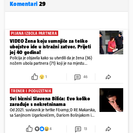
Komentari
29
PIJANA IZBOLA PARTNERA
VIDEO Žena koju sumnjiče za teško
ubojstvo ide u istražni zatvor. Prijeti
joj 40 godina!
Policija je objavila kako su utvrdili da je žena (36)
nožem ubola partnera (71) koji je na mjestu
preminuo. Imala je 2,03 promila. U nedjelju su je
ispitali i poslali u istražni zatvor
1
46
TRENER I PODUZETNIK
Svi biznisi Slavena Bilića: Evo koliko
zarađuje s nekretninama
Od 2021. suvlasnik je tvrtke F&amp;D RE Makarska,
sa Sanjinom Ugarkovićem, Dariom Bošnjakom i
Dobrislavom Hrkaćem. Tvrtka je registrirana za
poslovanje nekretninama, a od osnutka nema
4
13
zaposlenih