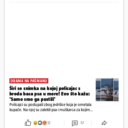
DRAMA NA PAŠMANU
Širi se snimka na kojoj policajac s
broda baca psa u more! Evo što kažu:
'Samo smo ga pustili'
Policajci su postupali zbog jedrilice koja je ometala
kupače. Na njoj su zatekli psa i muškarca za kojim
se od ranije trage. Muškarac je pružao otpor te su
ga uhitili, a psa je preuzeo komunalni redar
12
57