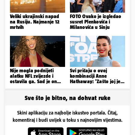
Veliki ukrajinski napad
FOTO Ovako je izgledao
na Rusiju. Najmanje 12
susret Plenkovića i
mrtvih
Milanovića u Sinju
Nije mogla podnijeti
Svi pričaju o ovoj
alatku NFL zvijezde i
kombinaciji Anne
ostavila ga. Sad je on
Hathaway: 'Zašto joj je
tuži: 'Izgleda kao tri
to stilist napravio?
limenke...'
Užasno je...'
Sve što je bitno, na dohvat ruke
Skini aplikaciju za najbolje iskustvo portala. Čitaj,
komentiraj i budi uvijek u toku s najnovijim vijestima.