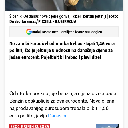
Šibenik: Od danas nove cijene goriva, i dizel i benzin jeftiniji |
Foto:
Dusko Jaramaz/PIXSELL - ILUSTRACIJA
Dodaj 24sata među omiljene izvore na Googleu
No zato bi Eurodizel od utorka trebao stajati 1,46 eura
po litri, što je jeftinije u odnosu na današnje cijene za
jedan eurocent. Pojeftinit bi trebao i plavi dizel
Od utorka poskupljuje benzin, a cijena dizela pada.
Benzin poskupljuje za dva eurocenta. Nova cijena
najprodavanijeg eurosupera trebala bi biti 1,56
eura po litri, javlja
Danas.hr
.
ZBOG RATNIH SUKOBA