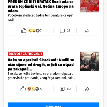
PREDAH ĆE BITI KRATAK Evo kada se
vraća toplinski val. Većina Europe na
udaru
Početkom sljedećeg tjedna temperature će opet
rasti
7
28
DOZVOLA ZA TROVANJE
Kako su operirali Šincekovi: Nudili su
niže cijene od drugih, mljeli su otpad
pa zakapali...
Šincekove tvrtke bavile su se preradom otpada u
građevinske proizvode, zbog čega kamioni, bale
plastike i samljeveni materijal dugo nisu izazivali
sumnju
22
132