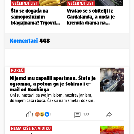
Komentari
448
POREČ
Nijemci mu zapalili apartman. Šteta je
ogromna, a potom ga je šokirao i e-
mail od Bookinga
Oni su nastavili sa svojim jelom, nazdravljanjem,
dizanjem čaša i boca. Čak su nam smetali dok smo
u panici kupili crijeva kako bismo pokušali ugasiti
požar, rekao je vlasnik
11
100
NEMA KIŠE NA VIDIKU