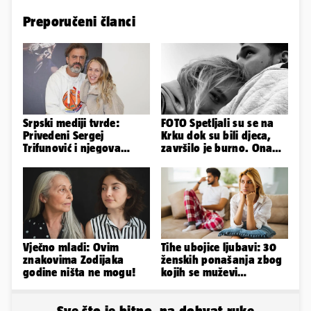
Preporučeni članci
Srpski mediji tvrde:
FOTO Spetljali su se na
Privedeni Sergej
Krku dok su bili djeca,
Trifunović i njegova
završilo je burno. Ona
supruga, izazvali su
sad želi 50 milijuna eura
incident
Vječno mladi: Ovim
Tihe ubojice ljubavi: 30
znakovima Zodijaka
ženskih ponašanja zbog
godine ništa ne mogu!
kojih se muževi
emocionalno distanciraju
Sve što je bitno, na dohvat ruke