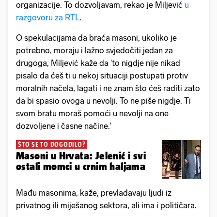
organizacije. To dozvoljavam, rekao je Miljević
u
razgovoru za RTL
.
O spekulacijama da braća masoni, ukoliko je
potrebno, moraju i lažno svjedočiti jedan za
drugoga, Miljević kaže da 'to nigdje nije nikad
pisalo da ćeš ti u nekoj situaciji postupati protiv
moralnih načela, lagati i ne znam što ćeš raditi zato
da bi spasio ovoga u nevolji. To ne piše nigdje. Ti
svom bratu moraš pomoći u nevolji na one
dozvoljene i časne načine.'
ŠTO SE TO DOGODILO?
Masoni u Hrvata: Jelenić i svi
ostali momci u crnim haljama
Mađu masonima, kaže, prevladavaju ljudi iz
privatnog ili miješanog sektora, ali ima i političara.