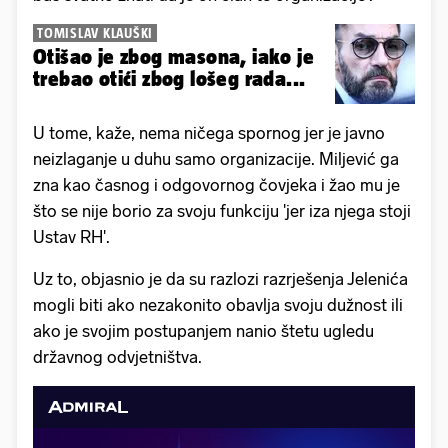
TOMISLAV KLAUŠKI
Otišao je zbog masona, iako je
trebao otići zbog lošeg rada...
U tome, kaže, nema ničega spornog jer je javno
neizlaganje u duhu samo organizacije. Miljević ga
zna kao časnog i odgovornog čovjeka i žao mu je
što se nije borio za svoju funkciju 'jer iza njega stoji
Ustav RH'.
Uz to, objasnio je da su razlozi razrješenja Jelenića
mogli biti ako nezakonito obavlja svoju dužnost ili
ako je svojim postupanjem nanio štetu ugledu
državnog odvjetništva.