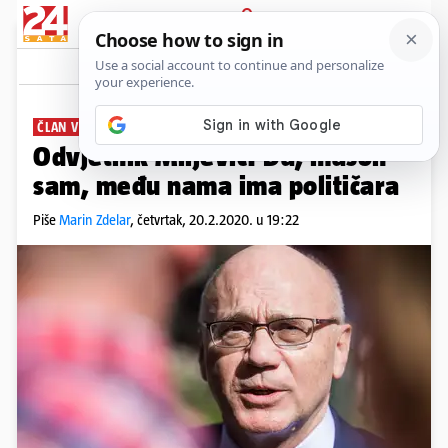
PRIJAVA
News
Komentari
448
ČLAN VISOKOG ČASNOG SUDA
Odvjetnik Miljević: Da, mason
sam, među nama ima političara
Piše
Marin Zdelar
,
četvrtak, 20.2.2020. u 19:22