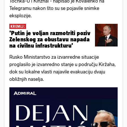
Tochka-U i Kinzhal - napisao je Kovalenko na
Telegramu nakon što su se pojavile snimke
eksplozije.
KREMLJ:
'Putin je voljan razmotriti poziv
Zelenskog za obustavu napada
na civilnu infrastrukturu'
Rusko Ministarstvo za izvanredne situacije
proglasilo je izvanredno stanje u području Kiržaha,
dok su lokalne vlasti najavile evakuaciju dvaju
obližnjih naselja.