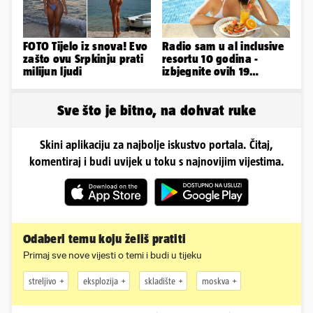
FOTO Tijelo iz snova! Evo
Radio sam u al inclusive
zašto ovu Srpkinju prati
resortu 10 godina -
milijun ljudi
izbjegnite ovih 19
grešaka i olakšajte si
odmor
Sve što je bitno, na dohvat ruke
Skini aplikaciju za najbolje iskustvo portala. Čitaj,
komentiraj i budi uvijek u toku s najnovijim vijestima.
Odaberi temu koju želiš pratiti
Primaj sve nove vijesti o temi i budi u tijeku
streljivo
eksplozija
skladište
moskva