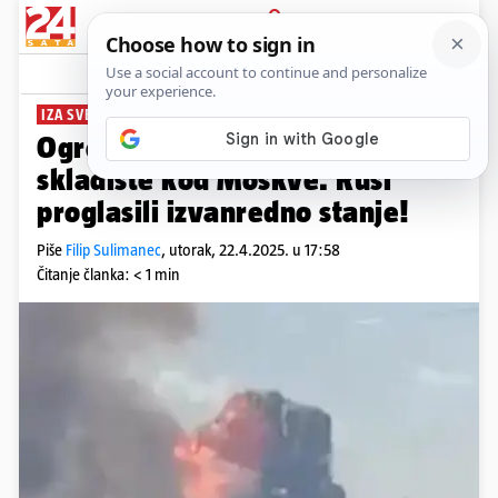
PRIJAVA
News
Komentari
14
IZA SVEGA STOJI KIJEV?
Ogromna eksplozija zatresla
skladište kod Moskve. Rusi
proglasili izvanredno stanje!
Piše
Filip Sulimanec
,
utorak, 22.4.2025. u 17:58
Čitanje članka: < 1 min