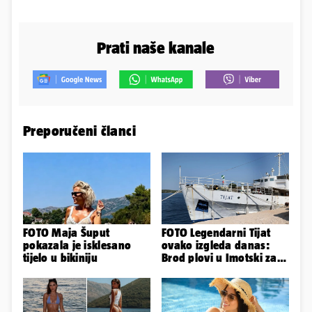
Prati naše kanale
Preporučeni članci
FOTO Maja Šuput
FOTO Legendarni Tijat
pokazala je isklesano
ovako izgleda danas:
tijelo u bikiniju
Brod plovi u Imotski za
samo 20.000 eura