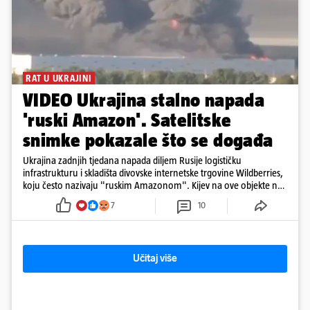
RAT U UKRAJINI
VIDEO Ukrajina stalno napada
'ruski Amazon'. Satelitske
snimke pokazale što se događa
Ukrajina zadnjih tjedana napada diljem Rusije logističku
infrastrukturu i skladišta divovske internetske trgovine Wildberries,
koju često nazivaju "ruskim Amazonom". Kijev na ove objekte ne
gleda samo kao na obična trgovačka skladišta, već tvrdi da ih ruske
7
10
snage koriste i za vojne potrebe, odnosno za skladištenje i
distribuciju dijelova za dronove i druge opreme koja se koristi u
ratu. S druge strane, napadi služe i kao izravan odgovor na ruska
bombardiranja ukrajinske poštanske i logističke infrastrukture te
Učitaj više
kao način da se ekonomske posljedice rata prenesu dublje na ruski
teritorij i približe običnim građanima.