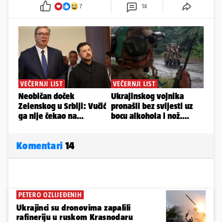
7
14
Komentari
14
PETERO OZLIJEĐENIH
Ukrajinci su dronovima zapalili
rafineriju u ruskom Krasnodaru