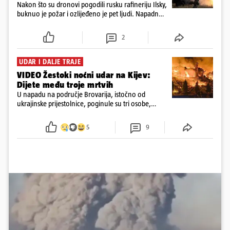
Nakon što su dronovi pogodili rusku rafineriju Ilsky,
buknuo je požar i ozlijeđeno je pet ljudi. Napadnut
je i industrijski objekt u Samari, Moskva tvrdi da je
srušila 397 dronova
2
UDAR I DALJE TRAJE
VIDEO Žestoki noćni udar na Kijev:
Dijete među troje mrtvih
U napadu na područje Brovarija, istočno od
ukrajinske prijestolnice, poginule su tri osobe,
među kojima i jedno dijete
5
9