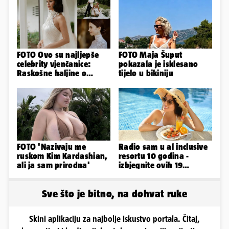
FOTO Ovo su najljepše
FOTO Maja Šuput
celebrity vjenčanice:
pokazala je isklesano
Raskošne haljine o
tijelo u bikiniju
kojima je pričao cijeli
svijet
FOTO 'Nazivaju me
Radio sam u al inclusive
ruskom Kim Kardashian,
resortu 10 godina -
ali ja sam prirodna'
izbjegnite ovih 19
grešaka i olakšajte si
odmor
Sve što je bitno, na dohvat ruke
Skini aplikaciju za najbolje iskustvo portala. Čitaj,