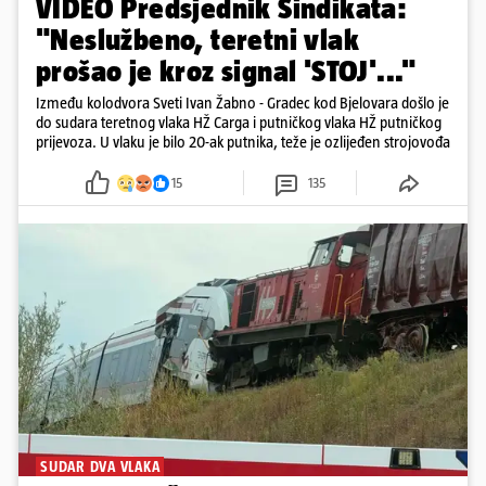
VIDEO Predsjednik Sindikata:
"Neslužbeno, teretni vlak
prošao je kroz signal 'STOJ'..."
Između kolodvora Sveti Ivan Žabno - Gradec kod Bjelovara došlo je
do sudara teretnog vlaka HŽ Carga i putničkog vlaka HŽ putničkog
prijevoza. U vlaku je bilo 20-ak putnika, teže je ozlijeđen strojovođa
15
135
SUDAR DVA VLAKA