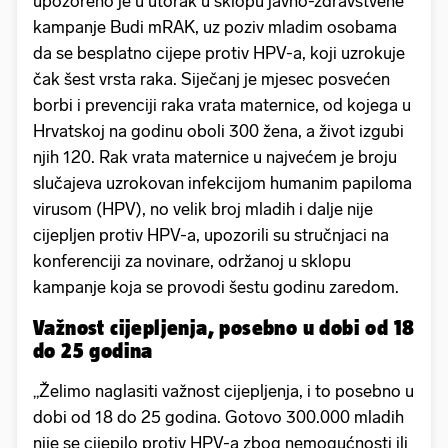
upozoreno je u utorak u sklopu javno-zdravstvene
kampanje Budi mRAK, uz poziv mladim osobama
da se besplatno cijepe protiv HPV-a, koji uzrokuje
čak šest vrsta raka. Siječanj je mjesec posvećen
borbi i prevenciji raka vrata maternice, od kojega u
Hrvatskoj na godinu oboli 300 žena, a život izgubi
njih 120. Rak vrata maternice u najvećem je broju
slučajeva uzrokovan infekcijom humanim papiloma
virusom (HPV), no velik broj mladih i dalje nije
cijepljen protiv HPV-a, upozorili su stručnjaci na
konferenciji za novinare, održanoj u sklopu
kampanje koja se provodi šestu godinu zaredom.
Važnost cijepljenja, posebno u dobi od 18
do 25 godina
„Želimo naglasiti važnost cijepljenja, i to posebno u
dobi od 18 do 25 godina. Gotovo 300.000 mladih
nije se cijepilo protiv HPV-a zbog nemogućnosti ili