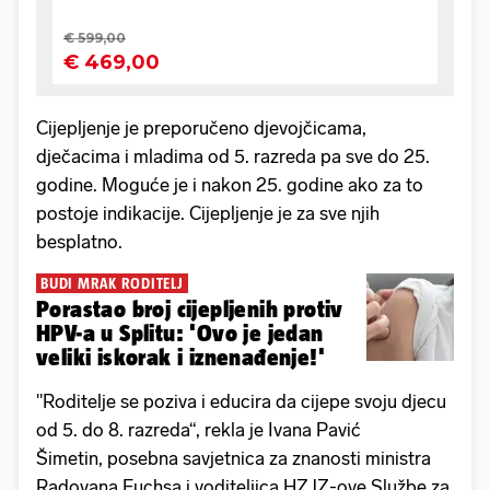
Cijepljenje je preporučeno djevojčicama,
dječacima i mladima od 5. razreda pa sve do 25.
godine. Moguće je i nakon 25. godine ako za to
postoje indikacije. Cijepljenje je za sve njih
besplatno.
BUDI MRAK RODITELJ
Porastao broj cijepljenih protiv
HPV-a u Splitu: 'Ovo je jedan
veliki iskorak i iznenađenje!'
"Roditelje se poziva i educira da cijepe svoju djecu
od 5. do 8. razreda“, rekla je Ivana Pavić
Šimetin, posebna savjetnica za znanosti ministra
Radovana Fuchsa i voditeljica HZJZ-ove Službe za