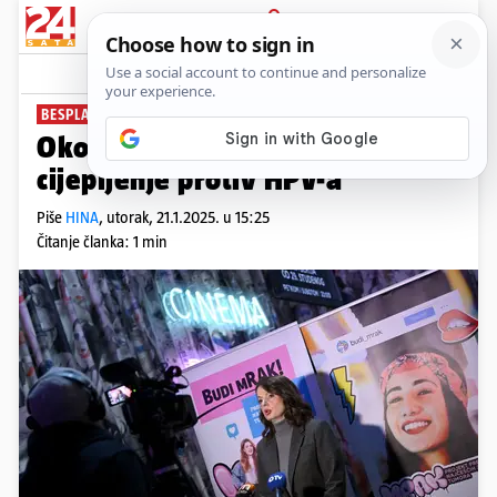
PRIJAVA
News
Komentari
5
BESPLATNO
Oko 300.000 mladih pozvali na
cijepljenje protiv HPV-a
Piše
HINA
,
utorak, 21.1.2025. u 15:25
Čitanje članka: 1 min