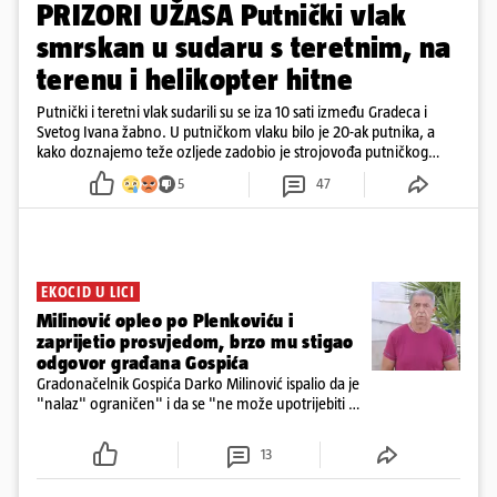
PRIZORI UŽASA Putnički vlak
smrskan u sudaru s teretnim, na
terenu i helikopter hitne
Putnički i teretni vlak sudarili su se iza 10 sati između Gradeca i
Svetog Ivana žabno. U putničkom vlaku bilo je 20-ak putnika, a
kako doznajemo teže ozljede zadobio je strojovođa putničkog
vlaka. Zatvoren je promet, a fotoreporteri Prigorskog objavili su
5
47
prve snimke s mjesta sudara
EKOCID U LICI
Milinović opleo po Plenkoviću i
zaprijetio prosvjedom, brzo mu stigao
odgovor građana Gospića
Gradonačelnik Gospića Darko Milinović ispalio da je
"nalaz" ograničen" i da se "ne može upotrijebiti za
sudske sporove". Građani Gospića ga podsjetili da
ga je naručio Uskok i da je dio spisa
13