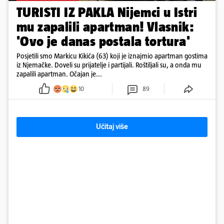
TURISTI IZ PAKLA Nijemci u Istri
mu zapalili apartman! Vlasnik:
'Ovo je danas postala tortura'
Posjetili smo Markicu Kikića (63) koji je iznajmio apartman gostima
iz Njemačke. Doveli su prijatelje i partijali. Roštiljali su, a onda mu
zapalili apartman. Očajan je...
10
89
Učitaj više