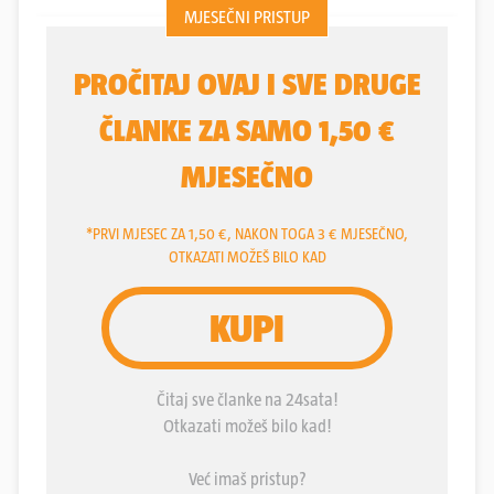
rast. Hrvatski je to apsurd. Nije tajna da trgovci
kupuju gdje je jeftinije i da moramo postati
konkurentniji, da nam je zemljište rascjepkano i
malo, pa je samim tim skuplje proizvoditi. Ali,
otprilike svaki mjesec se pojavi i neka istraga
europskih tužitelja u kojoj na površinu ispliva sve
ono o čemu se šuti: mnogi poticaje koriste za
izvlačenje novca, a ne za povećanje proizvodnje.