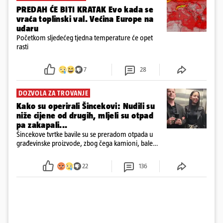
PREDAH ĆE BITI KRATAK Evo kada se
vraća toplinski val. Većina Europe na
udaru
Početkom sljedećeg tjedna temperature će opet
rasti
7
28
DOZVOLA ZA TROVANJE
Kako su operirali Šincekovi: Nudili su
niže cijene od drugih, mljeli su otpad
pa zakapali...
Šincekove tvrtke bavile su se preradom otpada u
građevinske proizvode, zbog čega kamioni, bale
plastike i samljeveni materijal dugo nisu izazivali
sumnju
22
136