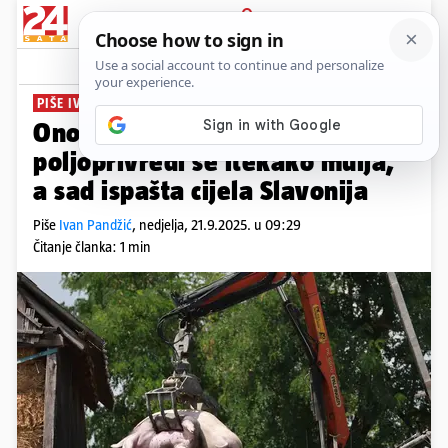
PRIJAVA
News
Komentari
16
PIŠE IVAN PANDŽIĆ
PLUS+
Ono o čemu se šuti: U
poljoprivredi se itekako mulja,
a sad ispašta cijela Slavonija
Piše
Ivan Pandžić
,
nedjelja, 21.9.2025. u 09:29
Čitanje članka: 1 min