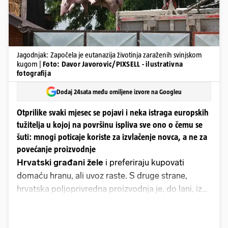
Jagodnjak: Započela je eutanazija životinja zaraženih svinjskom
kugom |
Foto: Davor Javorovic/PIXSELL - ilustrativna
fotografija
Dodaj 24sata među omiljene izvore na Googleu
Otprilike svaki mjesec se pojavi i neka istraga europskih
tužitelja u kojoj na površinu ispliva sve ono o čemu se
šuti: mnogi poticaje koriste za izvlačenje novca, a ne za
povećanje proizvodnje
Hrvatski građani žele
i preferiraju kupovati
domaću hranu, ali uvoz raste. S druge strane,
hrvatska poljoprivredna proizvodnja je, do lani, iz
godine u godinu padala, usprkos poticajima od
pola milijarde eura godišnje. Tek lani je zabilježila