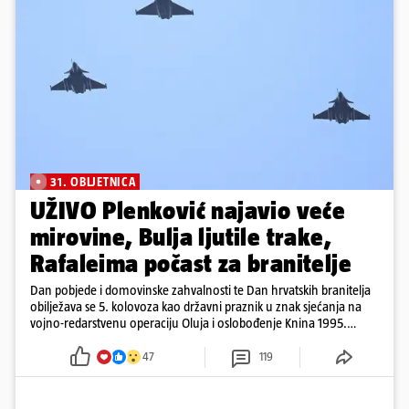
31. OBLJETNICA
UŽIVO Plenković najavio veće
mirovine, Bulja ljutile trake,
Rafaleima počast za branitelje
Dan pobjede i domovinske zahvalnosti te Dan hrvatskih branitelja
obilježava se 5. kolovoza kao državni praznik u znak sjećanja na
vojno-redarstvenu operaciju Oluja i oslobođenje Knina 1995.
godine
47
119