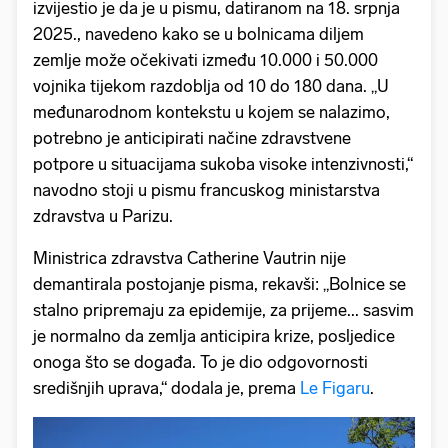
izvijestio je da je u pismu, datiranom na 18. srpnja
2025., navedeno kako se u bolnicama diljem
zemlje može očekivati između 10.000 i 50.000
vojnika tijekom razdoblja od 10 do 180 dana. „U
međunarodnom kontekstu u kojem se nalazimo,
potrebno je anticipirati načine zdravstvene
potpore u situacijama sukoba visoke intenzivnosti,“
navodno stoji u pismu francuskog ministarstva
zdravstva u Parizu.
Ministrica zdravstva Catherine Vautrin nije
demantirala postojanje pisma, rekavši: „Bolnice se
stalno pripremaju za epidemije, za prijeme... sasvim
je normalno da zemlja anticipira krize, posljedice
onoga što se događa. To je dio odgovornosti
središnjih uprava,“ dodala je, prema
Le Figaru
.