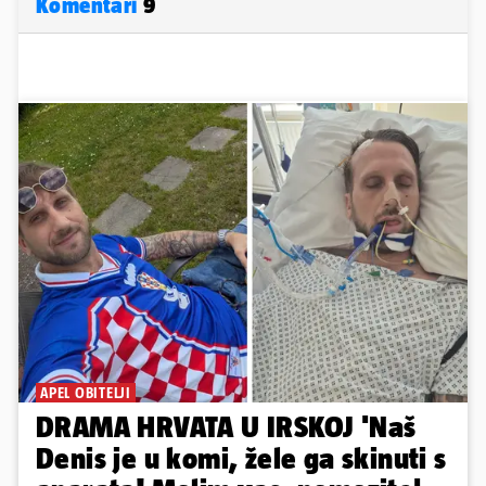
Komentari
9
APEL OBITELJI
DRAMA HRVATA U IRSKOJ 'Naš
Denis je u komi, žele ga skinuti s