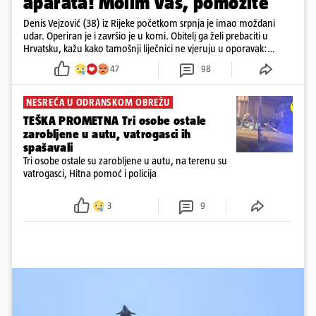
aparata! Molim vas, pomozite'
Denis Vejzović (38) iz Rijeke početkom srpnja je imao moždani
udar. Operiran je i završio je u komi. Obitelj ga želi prebaciti u
Hrvatsku, kažu kako tamošnji liječnici ne vjeruju u oporavak:
'Imamo 72 sata'
47
98
NESREĆA U ODRANSKOM OBREŽU
TEŠKA PROMETNA Tri osobe ostale
zarobljene u autu, vatrogasci ih
spašavali
Tri osobe ostale su zarobljene u autu, na terenu su
vatrogasci, Hitna pomoć i policija
3
9