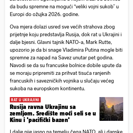
da budu spremne na mogući “veliki vojni sukob” u
Europi do ožujka 2026. godine.
Ova mjera dolazi usred sve većih strahova zbog
prijetnje koju predstavlja Rusija, dok rat u Ukrajini i
dalje bjesni. Glavni tajnik NATO-a, Mark Rutte,
upozorio je da bi snage Vladimira Putina mogle biti
spremne za napad na Savez unutar pet godina.
Navodi se da su francuske bolnice dobile upute da
se moraju pripremiti za prihvat tisuća ranjenih
francuskih i savezničkih vojnika u slučaju većeg
sukoba na europskom kontinentu.
RAT U UKRAJINI
Rusija ravna Ukrajinu sa
zemljom. Središte moći seli se u
Kinu i 'pacifički bazen'
I dalje nije jasno na temelju čega NATO, ali i danske