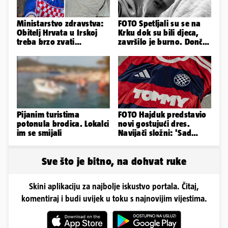
Ministarstvo zdravstva:
FOTO Spetljali su se na
Obitelj Hrvata u Irskoj
Krku dok su bili djeca,
treba brzo zvati
završilo je burno. Dončić
veleposlanstvo. Pomoći
i Anamaria u novoj fazi
ćemo
Pijanim turistima
FOTO Hajduk predstavio
potonula brodica. Lokalci
novi gostujući dres.
im se smijali
Navijači složni: 'Sad
izgledamo kao Bayern...'
Sve što je bitno, na dohvat ruke
Skini aplikaciju za najbolje iskustvo portala. Čitaj,
komentiraj i budi uvijek u toku s najnovijim vijestima.