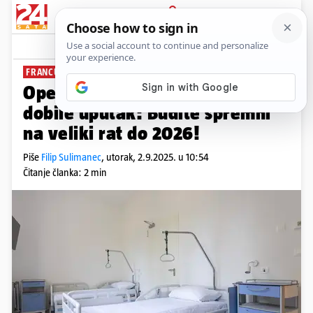
PRIJAVA
News
Komentari
9
FRANCUSKA
Opet panika na Zapadu. Bolnice
dobile uputak: Budite spremni
na veliki rat do 2026!
Piše
Filip Sulimanec
,
utorak, 2.9.2025. u 10:54
Čitanje članka: 2 min