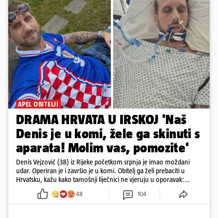
APEL OBITELJI
DRAMA HRVATA U IRSKOJ 'Naš
Denis je u komi, žele ga skinuti s
aparata! Molim vas, pomozite'
Denis Vejzović (38) iz Rijeke početkom srpnja je imao moždani
udar. Operiran je i završio je u komi. Obitelj ga želi prebaciti u
Hrvatsku, kažu kako tamošnji liječnici ne vjeruju u oporavak:
'Imamo 72 sata'
48
104