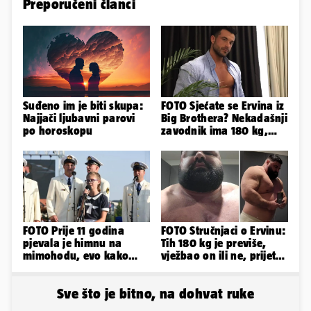
Preporučeni članci
Suđeno im je biti skupa:
FOTO Sjećate se Ervina iz
Najjači ljubavni parovi
Big Brothera? Nekadašnji
po horoskopu
zavodnik ima 180 kg,
evo kako izgleda
FOTO Prije 11 godina
FOTO Stručnjaci o Ervinu:
pjevala je himnu na
Tih 180 kg je previše,
mimohodu, evo kako
vježbao on ili ne, prijete
danas izgleda Mia
mu mnoge komplikacije
Negovetić
Sve što je bitno, na dohvat ruke