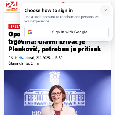
PRIJAVA
News
Komentari
2
'TREBAJU IZAĆI NA ULICE'
Oporba podržava bojkot
trgovina: Glavni krivac je
Plenković, potreban je pritisak
Piše
HINA
,
utorak, 21.1.2025. u 13:59
Čitanje članka: 2 min