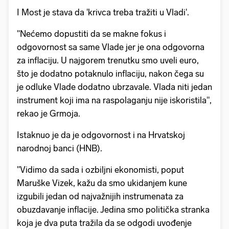
I Most je stava da 'krivca treba tražiti u Vladi'.
"Nećemo dopustiti da se makne fokus i
odgovornost sa same Vlade jer je ona odgovorna
za inflaciju. U najgorem trenutku smo uveli euro,
što je dodatno potaknulo inflaciju, nakon čega su
je odluke Vlade dodatno ubrzavale. Vlada niti jedan
instrument koji ima na raspolaganju nije iskoristila",
rekao je Grmoja.
Istaknuo je da je odgovornost i na Hrvatskoj
narodnoj banci (HNB).
"Vidimo da sada i ozbiljni ekonomisti, poput
Maruške Vizek, kažu da smo ukidanjem kune
izgubili jedan od najvažnijih instrumenata za
obuzdavanje inflacije. Jedina smo politička stranka
koja je dva puta tražila da se odgodi uvođenje