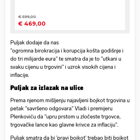
Puljak dodaje da nas
"ogromna birokracija i korupcija košta godišnje i
do tri milijarde eura" te smatra da je to "utkani u
svaku cijenu u trgovini" i uzrok visokih cijena i
inflacije.
Puljak za izlazak na ulice
Prema njenom mišljenju najavljeni bojkot trgovina u
petak "savršeno odgovara" Vladi i premijeru
Plenkoviću da "upru prstom u zločeste trgovce,
trgovačke lance kao glavne krivce za inflaciju".
Puljak smatra da bi 'pravi bojkot' trebao biti bojkot