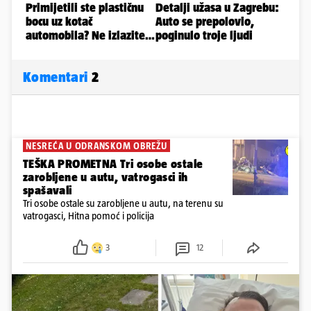
Komentari
2
NESREĆA U ODRANSKOM OBREŽU
TEŠKA PROMETNA Tri osobe ostale
zarobljene u autu, vatrogasci ih
spašavali
Tri osobe ostale su zarobljene u autu, na terenu su
vatrogasci, Hitna pomoć i policija
3
12