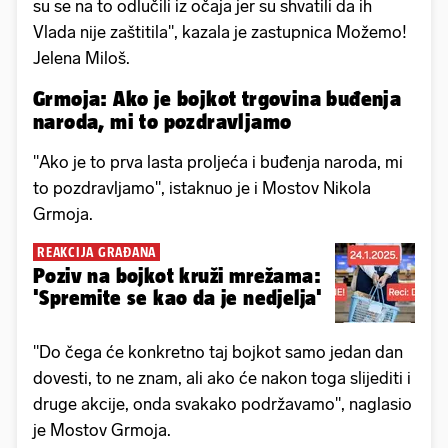
su se na to odlučili iz očaja jer su shvatili da ih
Vlada nije zaštitila", kazala je zastupnica Možemo!
Jelena Miloš.
Grmoja: Ako je bojkot trgovina buđenja
naroda, mi to pozdravljamo
"Ako je to prva lasta proljeća i buđenja naroda, mi
to pozdravljamo", istaknuo je i Mostov Nikola
Grmoja.
REAKCIJA GRAĐANA
Poziv na bojkot kruži mrežama:
'Spremite se kao da je nedjelja'
"Do čega će konkretno taj bojkot samo jedan dan
dovesti, to ne znam, ali ako će nakon toga slijediti i
druge akcije, onda svakako podržavamo", naglasio
je Mostov Grmoja.