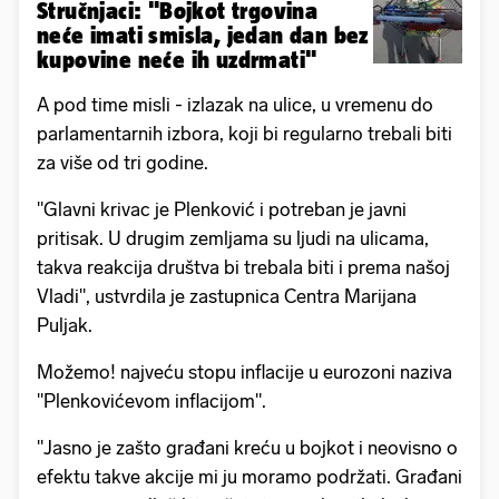
Stručnjaci: "Bojkot trgovina
neće imati smisla, jedan dan bez
kupovine neće ih uzdrmati"
A pod time misli - izlazak na ulice, u vremenu do
parlamentarnih izbora, koji bi regularno trebali biti
za više od tri godine.
"Glavni krivac je Plenković i potreban je javni
pritisak. U drugim zemljama su ljudi na ulicama,
takva reakcija društva bi trebala biti i prema našoj
Vladi", ustvrdila je zastupnica Centra Marijana
Puljak.
Možemo! najveću stopu inflacije u eurozoni naziva
"Plenkovićevom inflacijom".
"Jasno je zašto građani kreću u bojkot i neovisno o
efektu takve akcije mi ju moramo podržati. Građani