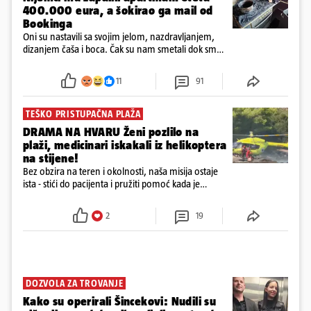
400.000 eura, a šokirao ga mail od
Bookinga
Oni su nastavili sa svojim jelom, nazdravljanjem,
dizanjem čaša i boca. Čak su nam smetali dok smo
u panici kupili crijeva kako bismo pokušali ugasiti
požar, rekao je vlasnik
11
91
TEŠKO PRISTUPAČNA PLAŽA
DRAMA NA HVARU Ženi pozlilo na
plaži, medicinari iskakali iz helikoptera
na stijene!
Bez obzira na teren i okolnosti, naša misija ostaje
ista - stići do pacijenta i pružiti pomoć kada je
najpotrebnija - objavilo je Ministarstvo zdravstva na
Facebooku
2
19
DOZVOLA ZA TROVANJE
Kako su operirali Šincekovi: Nudili su