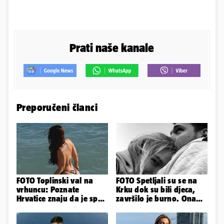
Prati naše kanale
Preporučeni članci
FOTO Toplinski val na
FOTO Spetljali su se na
vrhuncu: Poznate
Krku dok su bili djeca,
Hrvatice znaju da je spas
završilo je burno. Ona
u minijaturnom bikiniju
sad želi 50 milijuna eura