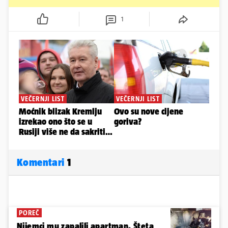
1
Komentari
1
POREČ
Nijemci mu zapalili apartman. Šteta