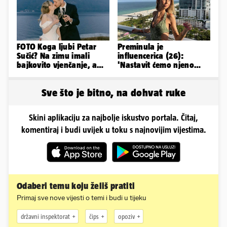
FOTO Koga ljubi Petar
Preminula je
Sučić? Na zimu imali
influencerica (26):
bajkovito vjenčanje, a
'Nastavit ćemo njeno
sada je na svijet stigao -
nasljeđe'
sin!
Sve što je bitno, na dohvat ruke
Skini aplikaciju za najbolje iskustvo portala. Čitaj,
komentiraj i budi uvijek u toku s najnovijim vijestima.
Odaberi temu koju želiš pratiti
Primaj sve nove vijesti o temi i budi u tijeku
državni inspektorat
čips
opoziv