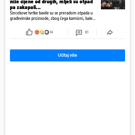
niže cijene od drugih, mljeli su otpad
pa zakapali...
Šincekove tvrtke bavile su se preradom otpada u
građevinske proizvode, zbog čega kamioni, bale
plastike i samljeveni materijal dugo nisu izazivali
sumnju
14
81
Učitaj više