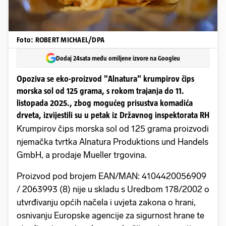
Foto: ROBERT MICHAEL/DPA
Dodaj 24sata među omiljene izvore na Googleu
Opoziva se eko-proizvod "Alnatura" krumpirov čips
morska sol od 125 grama, s rokom trajanja do 11.
listopada 2025., zbog mogućeg prisustva komadića
drveta, izvijestili su u petak iz Državnog inspektorata RH
Krumpirov čips morska sol od 125 grama proizvodi
njemačka tvrtka Alnatura Produktions und Handels
GmbH, a prodaje Mueller trgovina.
Proizvod pod brojem EAN/MAN: 4104420056909
/ 2063993 (8) nije u skladu s Uredbom 178/2002 o
utvrđivanju općih načela i uvjeta zakona o hrani,
osnivanju Europske agencije za sigurnost hrane te