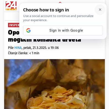
PRIJAVA
News
Komentari
1
INSPEKTORAT OBJAVIO
Opozvali su krumpirov čips zbog
mogućih komadića drveta
Piše
HINA
,
petak, 21.3.2025. u 19:06
Čitanje članka: < 1 min