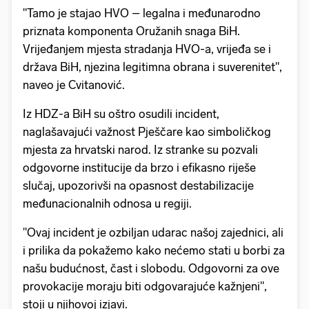
"Tamo je stajao HVO – legalna i međunarodno
priznata komponenta Oružanih snaga BiH.
Vrijeđanjem mjesta stradanja HVO-a, vrijeđa se i
država BiH, njezina legitimna obrana i suverenitet",
naveo je Cvitanović.
Iz HDZ-a BiH su oštro osudili incident,
naglašavajući važnost Pješčare kao simboličkog
mjesta za hrvatski narod. Iz stranke su pozvali
odgovorne institucije da brzo i efikasno riješe
slučaj, upozorivši na opasnost destabilizacije
međunacionalnih odnosa u regiji.
"Ovaj incident je ozbiljan udarac našoj zajednici, ali
i prilika da pokažemo kako nećemo stati u borbi za
našu budućnost, čast i slobodu. Odgovorni za ove
provokacije moraju biti odgovarajuće kažnjeni",
stoji u njihovoj izjavi.