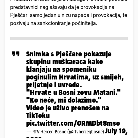
predstavnici naglašavaju da je provokacija na
Pješčari samo jedan u nizu napada i provokacija, te
pozivaju na sankcioniranje počinitelja.
Snimka s Pješčare pokazuje
skupinu muškaraca kako
klanjaju na spomeniku
poginulim Hrvatima, uz smijeh,
prijetnje i uvrede.
"Hrvate u Bosni zovu Matani."
"Ko neće, mi dolazimo."
Video je uživo prenošen na
TikToku
pic.twitter.com/0RMDbt8mso
July 19,
— RTV Herceg-Bosne (@rtvhercegbosne)