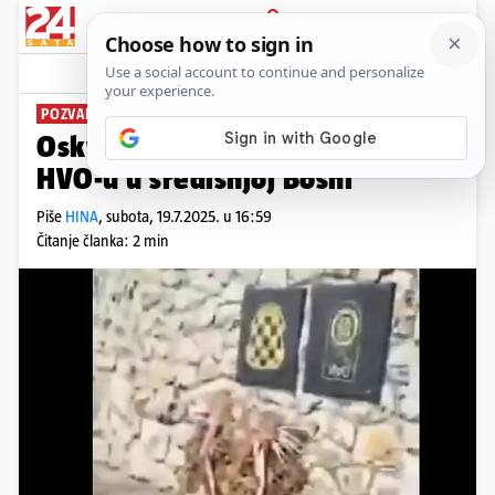
PRIJAVA
News
Komentari
17
POZVALI NA OBRAČUN
Oskvrnuli su spomen kompleks
HVO-u u središnjoj Bosni
Piše
HINA
,
subota, 19.7.2025. u 16:59
Čitanje članka: 2 min