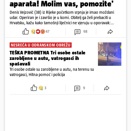
aparata! Molim vas, pomozite'
Denis Vejzović (38) iz Rijeke početkom srpnja je imao moždani
udar. Operiran je i završio je u komi. Obitelj ga želi prebaciti u
Hrvatsku, kažu kako tamošnji liječnici ne vjeruju u oporavak:
'Imamo 72 sata'
47
98
NESREĆA U ODRANSKOM OBREŽU
TEŠKA PROMETNA Tri osobe ostale
zarobljene u autu, vatrogasci ih
spašavali
Tri osobe ostale su zarobljene u autu, na terenu su
vatrogasci, Hitna pomoć i policija
3
9