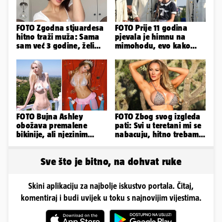
FOTO Zgodna stjuardesa
FOTO Prije 11 godina
hitno traži muža: Sama
pjevala je himnu na
sam već 3 godine, želim
mimohodu, evo kako
da bude stariji...
danas izgleda Mia
Negovetić
FOTO Bujna Ashley
FOTO Zbog svog izgleda
obožava premalene
pati: Svi u teretani mi se
bikinije, ali njezinim
nabacuju, hitno trebam
fanovima to uopće ne
tjelohranitelja!
smeta
Sve što je bitno, na dohvat ruke
Skini aplikaciju za najbolje iskustvo portala. Čitaj,
komentiraj i budi uvijek u toku s najnovijim vijestima.