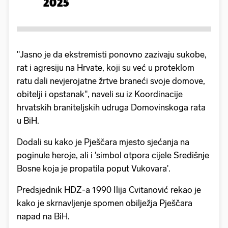
2025
"Jasno je da ekstremisti ponovno zazivaju sukobe,
rat i agresiju na Hrvate, koji su već u proteklom
ratu dali nevjerojatne žrtve braneći svoje domove,
obitelji i opstanak", naveli su iz Koordinacije
hrvatskih braniteljskih udruga Domovinskoga rata
u BiH.
Dodali su kako je Pješčara mjesto sjećanja na
poginule heroje, ali i 'simbol otpora cijele Središnje
Bosne koja je propatila poput Vukovara'.
Predsjednik HDZ-a 1990 Ilija Cvitanović rekao je
kako je skrnavljenje spomen obilježja Pješčara
napad na BiH.