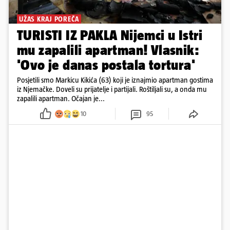
UŽAS KRAJ POREČA
TURISTI IZ PAKLA Nijemci u Istri
mu zapalili apartman! Vlasnik:
'Ovo je danas postala tortura'
Posjetili smo Markicu Kikića (63) koji je iznajmio apartman gostima
iz Njemačke. Doveli su prijatelje i partijali. Roštiljali su, a onda mu
zapalili apartman. Očajan je...
10
95