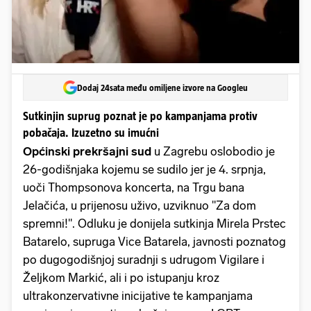
Dodaj 24sata među omiljene izvore na Googleu
Sutkinjin suprug poznat je po kampanjama protiv
pobačaja. Izuzetno su imućni
Općinski prekršajni sud
u Zagrebu oslobodio je
26-godišnjaka kojemu se sudilo jer je 4. srpnja,
uoči Thompsonova koncerta, na Trgu bana
Jelačića, u prijenosu uživo, uzviknuo "Za dom
spremni!". Odluku je donijela sutkinja Mirela Prstec
Batarelo, supruga Vice Batarela, javnosti poznatog
po dugogodišnjoj suradnji s udrugom Vigilare i
Željkom Markić, ali i po istupanju kroz
ultrakonzervativne inicijative te kampanjama