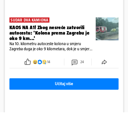
SUDAR DVA KAMIONA
KAOS NA A1! Zbog nesreće zatvorili
autocestu: 'Kolona prema Zagrebu je
oko 9 km...'
Na 10. kilometru autoceste kolona u smjeru
Zagreba duga je oko 9 kilometara, dok je u smjeru
mora kolona duga oko tri kilometra
14
24
Učitaj više