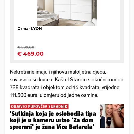
Nekretnine imaju i njihova maloljetna djeca,
suvlasnici su kuće u Kaštel Starom s okućnicom od
728 kvadrata i objektom od 16 kvadrata, vrijedne
111.500 eura, u omjeru od jedne osmine.
OBJAVIO PUPOVČEV SURADNIK
'Sutkinja koja je oslobodila tipa
koji je u kameru urlao 'Za dom
spremni' je žena Vice Batarela'