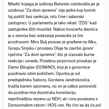
Mladić kojega je sutkinja Batarelo oslobodila jer je
uzviknuo “Za dom spremni” nije jedini koji koristi
taj poklič bez sankcija, isto čine i saborski
zastupnici. U parlamentu je lako vikati “ZDS” kad
zastupnike štiti imunitet. Nakon koncerta desnica
je u zanosu bez ustezanja posezala za tim
pozdravom. Miro Bulj pozvao je građane na Alku,
Gospu Sinjsku i proslavu Oluje te završio govor
riječima “Za dom spremni”, što je izazvalo burne
reakcije i uvrede. Posebnu pozornost privukao je
Damir Biloglav (DOMiNO), koji je s govornice
pozdravio istim pokličem. Oporba je od
predsjednika Sabora, Gordana Jandrokovića,
tražila barem opomenu, no on je odbio ponovivši
da pozdrav ima dvostruku konotaciju,
neprihvatljivu vezanu uz NDH, ali i onu povezanu s
Domovinskim ratom i HOS-om. No čini se da će još