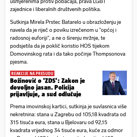
usmjerenima protiv pobačaja, prava LGBT
zajednice i liberalnih društvenih politika.
Sutkinja Mirela Prstec Batarelo u obrazloženju je
navela da je riječ o poviku izrečenom u "općoj i
radosnoj euforiji", a ne o širenju mržnje, te
podsjetila da je poklič koristio HOS tijekom
Domovinskog rata i da tako počinje Thompsonova
pjesma.
REAKCIJE NA PRESUDU
Božinović o 'ZDS': Zakon je
dovoljno jasan. Policija
prijavljuje, a sud odlučuje
Prema imovinskoj kartici, sutkinja je suvlasnica više
nekretnina: stana u Zagrebu od 105,18 kvadrata od
315 tisuća eura, stana u Bjelovaru od 92,15
kvadrata vrijednog 34 tisuće eura, kuće za odmor