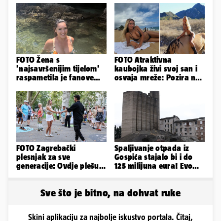
FOTO Žena s
FOTO Atraktivna
'najsavršenijim tijelom'
kaubojka živi svoj san i
raspametila je fanove
osvaja mreže: Pozira na
zaigranim fotkama iz
konjima, nastupa na
plićaka
rodeu...
FOTO Zagrebački
Spaljivanje otpada iz
plesnjak za sve
Gospića stajalo bi i do
generacije: Ovdje plešu
125 milijuna eura! Evo
baš svi
koja je opcija
najizglednija
Sve što je bitno, na dohvat ruke
Skini aplikaciju za najbolje iskustvo portala. Čitaj,