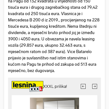
na Pagu od 132 kvadrata u vrijednosti od 150
tisuća eura i drugog zagrebačkog stana od 79,42
kvadrata od 250 tisuća eura. Vlasnica je i
Mercedesa B 200 d iz 2019., procijenjenog na 228
tisuće eura, kupljenog kreditom. Nema štednju ni
dividende, a mjesečni bruto prihod joj je između
3900 i 4050 eura. U obvezama je navela leasing
vozila (29.857 eura, ukupno 32.463 eura, s
mjesečnom ratom od 387 eura). Vice Batarelo
prijavio je suvlasništvo nad istim stanovima i
kućom na Pagu te prihod od zakupa od 513 eura
mjesečno, bez dugovanja.