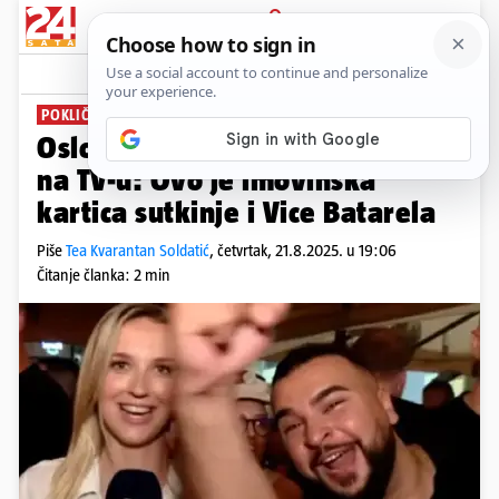
PRIJAVA
News
Komentari
34
POKLIČ BEZ KAZNE
Oslobodila ga zbog pokliča ZDS
na TV-u: Ovo je imovinska
kartica sutkinje i Vice Batarela
Piše
Tea Kvarantan Soldatić
,
četvrtak, 21.8.2025. u 19:06
Čitanje članka: 2 min