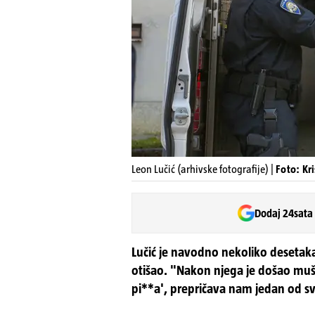
Leon Lučić (arhivske fotografije) |
Foto: Kr
Dodaj 24sata
Lučić je navodno nekoliko desetaka 
otišao. "Nakon njega je došao muška
pi**a', prepričava nam jedan od sv