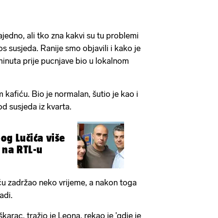
ajedno, ali tko zna kakvi su tu problemi
s susjeda. Ranije smo objavili i kako je
inuta prije pucnjave bio u lokalnom
 kafiću. Bio je normalan, šutio je kao i
d susjeda iz kvarta.
og Lučića više
i na RTL-u
ću zadržao neko vrijeme, a nakon toga
adi.
arac, tražio je Leona, rekao je 'gdje je