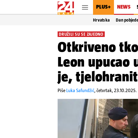
PLUS+
NEWS
Hrvatska
Dan pobjed
DRUŽILI SU SE ZAJEDNO
Otkriveno tko 
Leon upucao u
je, tjelohrani
Piše
Luka Safundžić
,
četvrtak, 23.10.2025.