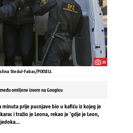
23
istina Stedul-Fabac/PIXSELL
 među omiljene izvore na Googleu
minuta prije pucnjave bio u kafiću iz kojeg je
rac i tražio je Leona, rekao je 'gdje je Leon,
jedoka...