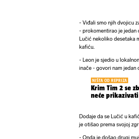
- Viđali smo njih dvojicu z
- prokomentirao je jedan o
Lučić nekoliko desetaka m
kafiću.
- Leon je sjedio u lokalnom
inače - govori nam jedan o
NIŠTA OD REPRIZA
Krim Tim 2 se zb
neće prikazivat
Dodaje da se Lučić u kafi
je otišao prema svojoj zgr
- Onda je došao drugi mušk