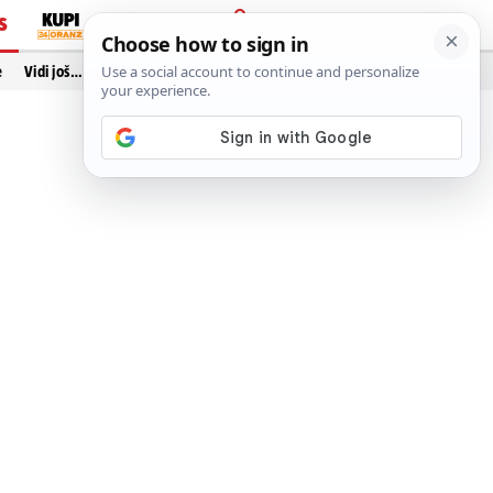
S
PRIJAVA
e
Vidi još…