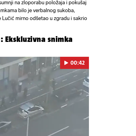
mnji na zloporabu položaja i pokušaj
nimkama bilo je verbalnog sukoba,
e Lučić mirno odšetao u zgradu i sakrio
: Ekskluzivna snimka
00:42
Pokretanje videa...