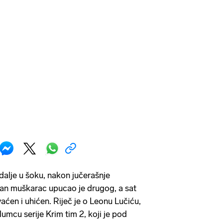
dalje u šoku, nakon jučerašnje
dan muškarac upucao je drugog, a sat
aćen i uhićen. Riječ je o Leonu Lučiću,
umcu serije Krim tim 2, koji je pod