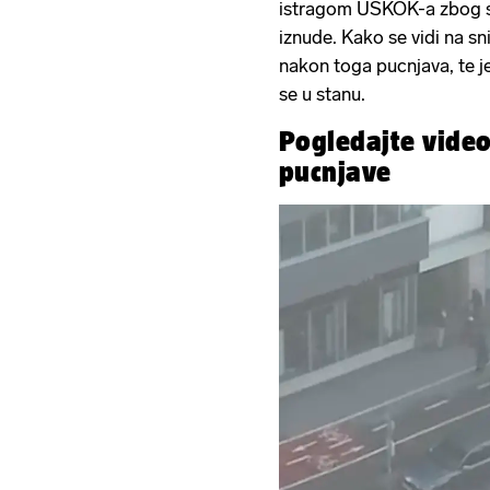
istragom USKOK-a zbog su
iznude. Kako se vidi na s
nakon toga pucnjava, te j
se u stanu.
Pogledajte video
pucnjave