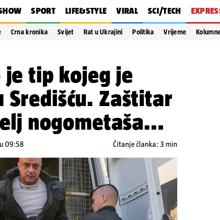
SHOW
SPORT
LIFE&STYLE
VIRAL
SCI/TECH
EXPRES
e
Crna kronika
Svijet
Rat u Ukrajini
Politika
Vrijeme
Kolumn
je tip kojeg je
 Središću. Zaštitar
telj nogometaša...
 u 09:58
Čitanje članka: 3 min