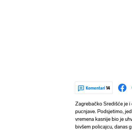
Komentari
14
Zagrebačko Središće je i 
pucnjave. Podsjetimo, je
vremena kasnije bio je uhv
bivšem policajcu, danas gl