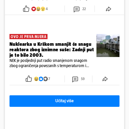
očuvala sigurnost željezničkog prometa
4
22
OVO JE PRVA MJERA
Nuklearka u Krškom smanjit će snagu
reaktora zbog iznimne suše: Zadnji put
je to bilo 2003.
NEK je posljednji put radio smanjenom snagom
zbog ograničenja povezanih s temperaturom i
protokom rijeke Save 2003. godine, kada je
smanjenje snage bilo potrebno više od 90 dana.
7
59
Učitaj više