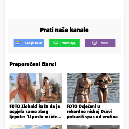
Prati naše kanale
Preporučeni članci
FOTO Zlobnici kažu da je
FOTO Osječani u
uspjela samo zbog
rekordno niskoj Dravi
ljepote: 'U poslu mi ide
potražili spas od vrućina
jer imam strategiju'