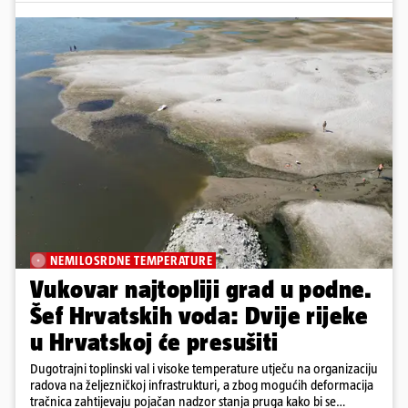
NEMILOSRDNE TEMPERATURE
Vukovar najtopliji grad u podne.
Šef Hrvatskih voda: Dvije rijeke
u Hrvatskoj će presušiti
Dugotrajni toplinski val i visoke temperature utječu na organizaciju
radova na željezničkoj infrastrukturi, a zbog mogućih deformacija
tračnica zahtijevaju pojačan nadzor stanja pruga kako bi se