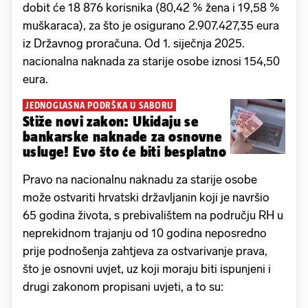
dobit će 18 876 korisnika (80,42 % žena i 19,58 %
muškaraca), za što je osigurano 2.907.427,35 eura
iz Državnog proračuna. Od 1. siječnja 2025.
nacionalna naknada za starije osobe iznosi 154,50
eura.
JEDNOGLASNA PODRŠKA U SABORU
Stiže novi zakon: Ukidaju se
bankarske naknade za osnovne
usluge! Evo što će biti besplatno
Pravo na nacionalnu naknadu za starije osobe
može ostvariti hrvatski državljanin koji je navršio
65 godina života, s prebivalištem na području RH u
neprekidnom trajanju od 10 godina neposredno
prije podnošenja zahtjeva za ostvarivanje prava,
što je osnovni uvjet, uz koji moraju biti ispunjeni i
drugi zakonom propisani uvjeti, a to su: