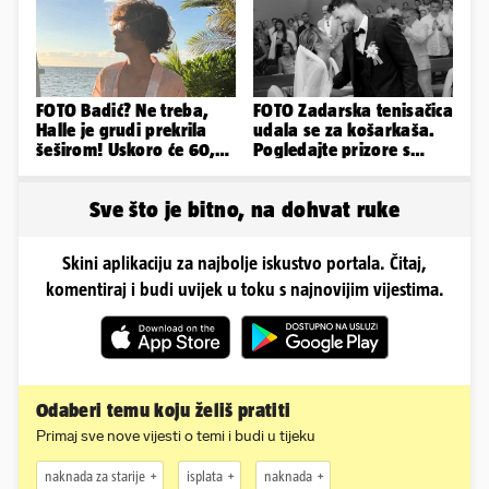
FOTO Badić? Ne treba,
FOTO Zadarska tenisačica
Halle je grudi prekrila
udala se za košarkaša.
šeširom! Uskoro će 60,
Pogledajte prizore s
ljetuje u golim izdanjima
bajkovitog vjenčanja
Sve što je bitno, na dohvat ruke
Skini aplikaciju za najbolje iskustvo portala. Čitaj,
komentiraj i budi uvijek u toku s najnovijim vijestima.
Odaberi temu koju želiš pratiti
Primaj sve nove vijesti o temi i budi u tijeku
naknada za starije
isplata
naknada