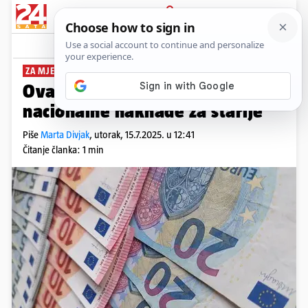
PRIJAVA
News
Komentari
1
ZA MJESEC LIPANJ
Ovaj tjedan počinje isplata
nacionalne naknade za starije
Piše
Marta Divjak
,
utorak, 15.7.2025. u 12:41
Čitanje članka: 1 min