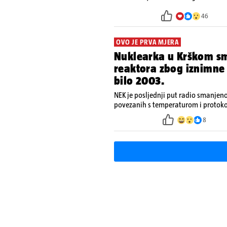
46
OVO JE PRVA MJERA
Nuklearka u Krškom sm
reaktora zbog iznimne s
bilo 2003.
NEK je posljednji put radio smanje
povezanih s temperaturom i protoko
je smanjenje snage bilo potrebno vi
8