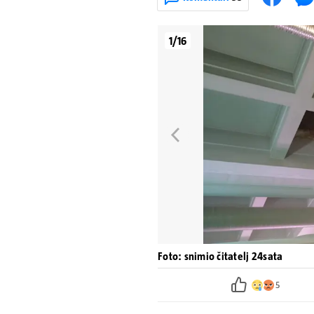
1/16
Foto: snimio čitatelj 24sata
5