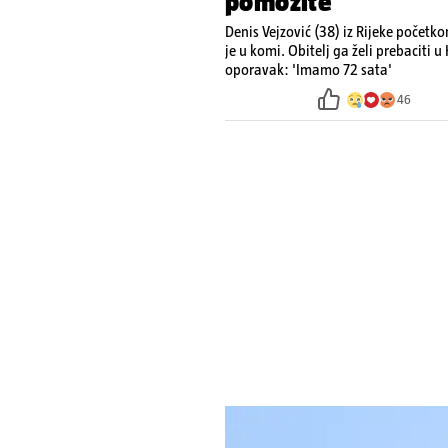
pomozite'
Denis Vejzović (38) iz Rijeke početk
je u komi. Obitelj ga želi prebaciti u
oporavak: 'Imamo 72 sata'
46