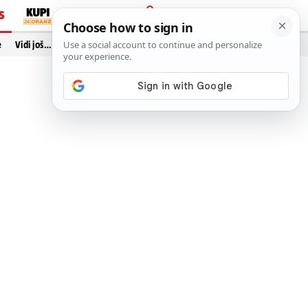
S
PRIJAVA
e
Vidi još…