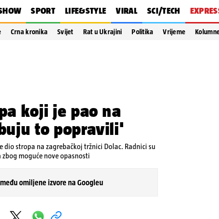
SHOW
SPORT
LIFE&STYLE
VIRAL
SCI/TECH
EXPRES
e
Crna kronika
Svijet
Rat u Ukrajini
Politika
Vrijeme
Kolumn
pa koji je pao na
buju to popravili'
e dio stropa na zagrebačkoj tržnici Dolac. Radnici su
ren zbog moguće nove opasnosti
 među omiljene izvore na Googleu