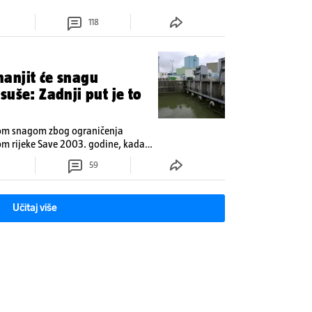
118
anjit će snagu
uše: Zadnji put je to
nom snagom zbog ograničenja
m rijeke Save 2003. godine, kada
še od 90 dana.
59
Učitaj više