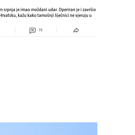
om srpnja je imao moždani udar. Operiran je i završio
 Hrvatsku, kažu kako tamošnji liječnici ne vjeruju u
79