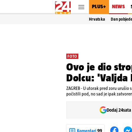
PLUS+
NEWS
Hrvatska
Dan pobjed
FOTO
Ovo je dio stro
Dolcu: 'Valjda 
ZAGREB - U utorak pred zoru urušio s
počistili pod, no sad je ipak zatvo
Dodaj 24sata
Komentari
99