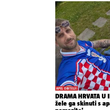
APEL OBITELJI
DRAMA HRVATA U IR
žele ga skinuti s a