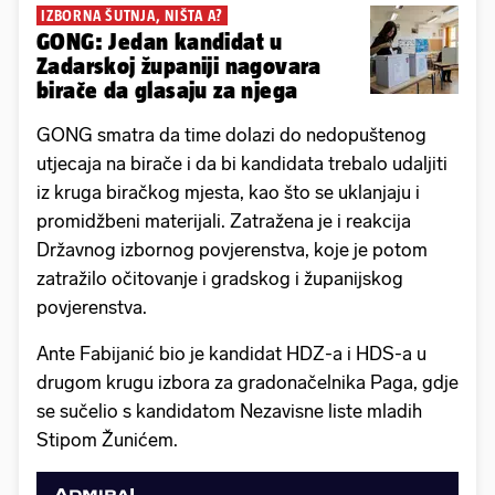
IZBORNA ŠUTNJA, NIŠTA A?
GONG: Jedan kandidat u
Zadarskoj županiji nagovara
birače da glasaju za njega
GONG smatra da time dolazi do nedopuštenog
utjecaja na birače i da bi kandidata trebalo udaljiti
iz kruga biračkog mjesta, kao što se uklanjaju i
promidžbeni materijali. Zatražena je i reakcija
Državnog izbornog povjerenstva, koje je potom
zatražilo očitovanje i gradskog i županijskog
povjerenstva.
Ante Fabijanić bio je kandidat HDZ-a i HDS-a u
drugom krugu izbora za gradonačelnika Paga, gdje
se sučelio s kandidatom Nezavisne liste mladih
Stipom Žunićem.