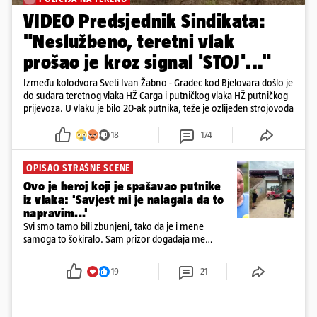
VIDEO Predsjednik Sindikata:
"Neslužbeno, teretni vlak
prošao je kroz signal 'STOJ'..."
Između kolodvora Sveti Ivan Žabno - Gradec kod Bjelovara došlo je
do sudara teretnog vlaka HŽ Carga i putničkog vlaka HŽ putničkog
prijevoza. U vlaku je bilo 20-ak putnika, teže je ozlijeđen strojovođa
18
174
OPISAO STRAŠNE SCENE
Ovo je heroj koji je spašavao putnike
iz vlaka: 'Savjest mi je nalagala da to
napravim...'
Svi smo tamo bili zbunjeni, tako da je i mene
samoga to šokiralo. Sam prizor događaja me
šokirao kada sam vidio, rekao je Božidar Zrinski
19
21