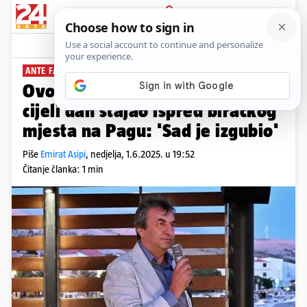
PRIJAVA
News
Komentari
19
ANTE FABIJANIĆ
Ovo je HDZ-ov kandidat koji je
cijeli dan stajao ispred biračkog
mjesta na Pagu: 'Sad je izgubio'
Piše
Emirat Asipi
,
nedjelja, 1.6.2025. u 19:52
Čitanje članka: 1 min