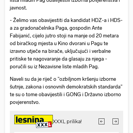
lista mladih Pag obavijestili izborna povjerenstva i
javnost.
- Želimo vas obavijestiti da kandidat HDZ-a i HDS-
a za gradonačelnika Paga, gospodin Ante
Fabijanić, cijelo jutro stoji na manje od 20 metara
od biračkog mjesta u Kino dvorani u Pagu te
izravno utječe na birače, uključujući i verbalne
pritiske te nagovaranje da glasaju za njega -
poručili su iz Nezavisne liste mladih Pag.
Naveli su da je riječ o "ozbiljnom kršenju izborne
šutnje, zakona i osnovnih demokratskih standarda"
te su o tome obavijestili i GONG i Državno izborno
povjerenstvo.