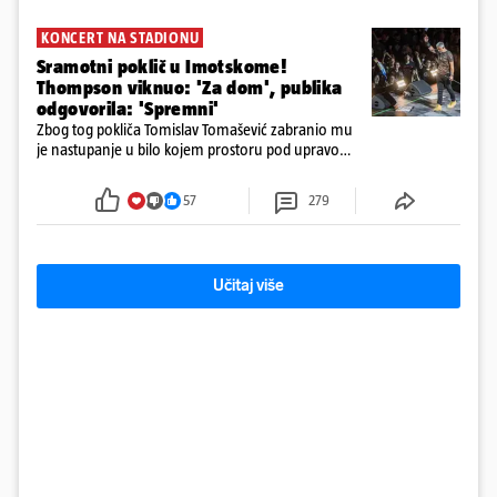
KONCERT NA STADIONU
Sramotni poklič u Imotskome!
Thompson viknuo: 'Za dom', publika
odgovorila: 'Spremni'
Zbog tog pokliča Tomislav Tomašević zabranio mu
je nastupanje u bilo kojem prostoru pod upravom
Grada Zagreba..
57
279
Učitaj više