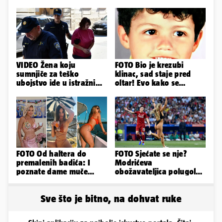
VIDEO Žena koju
FOTO Bio je krezubi
sumnjiče za teško
klinac, sad staje pred
ubojstvo ide u istražni
oltar! Evo kako se
zatvor. Prijeti joj 40
mijenjao jedan od
godina!
najvećih...
FOTO Od haltera do
FOTO Sjećate se nje?
premalenih badića: I
Modrićeva
poznate dame muče
obožavateljica polugola
vrućine, evo kako su
uletjela na finale LP. Evo
pozirale
što radi danas
Sve što je bitno, na dohvat ruke