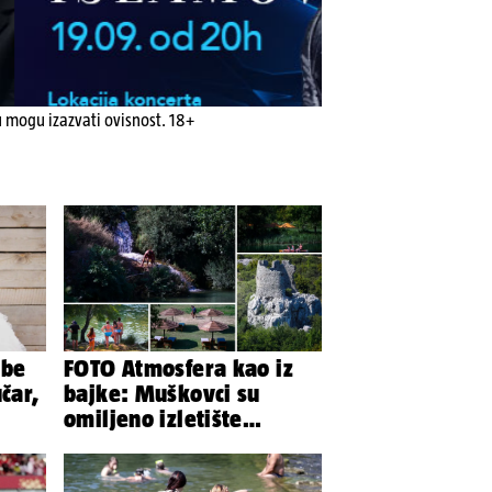
u mogu izazvati ovisnost. 18+
ibe
FOTO Atmosfera kao iz
čar,
bajke: Muškovci su
omiljeno izletište
Zadrana, pogledajte
zašto