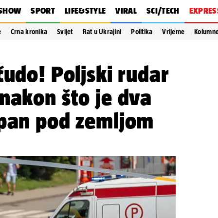
SHOW
SPORT
LIFE&STYLE
VIRAL
SCI/TECH
EXPRES
e
Crna kronika
Svijet
Rat u Ukrajini
Politika
Vrijeme
Kolumn
čudo! Poljski rudar
nakon što je dva
rpan pod zemljom