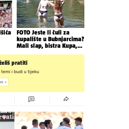
išića
FOTO Jeste li čuli za
kupalište u Bubnjarcima?
Mali slap, bistra Kupa,
šumski hlad - prava
idila!
eliš pratiti
 temi i budi u tijeku
res