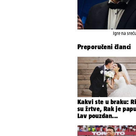
Igre na sreć
Preporučeni članci
Kakvi ste u braku: R
su žrtve, Rak je papu
Lav pouzdan...