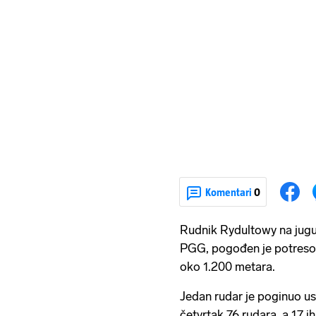
Komentari
0
Rudnik Rydultowy na jugu 
PGG, pogođen je potresom
oko 1.200 metara.
Jedan rudar je poginuo us
četvrtak 76 rudara, a 17 ih