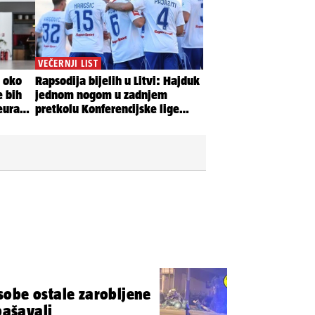
obe ostale zarobljene
pašavali