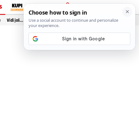
S
PRIJAVA
e
Vidi još…