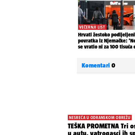
Komentari
0
NESREĆA U ODRANSKOM OBREŽU
TEŠKA PROMETNA Tri os
u autu, vatrogasci ih s