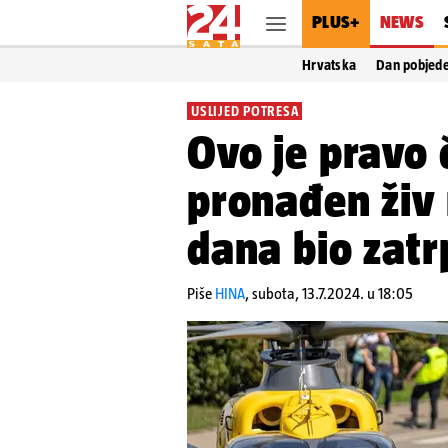
PLUS+
NEWS
Hrvatska
Dan pobjed
USLIJED POTRESA
Ovo je pravo 
pronađen živ 
dana bio zat
Piše
HINA
,
subota, 13.7.2024. u 18:05