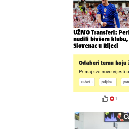
UŽIVO Transferi: Per
nudili bivšem klubu,
Slovenac u Rijeci
Odaberi temu koju ž
Primaj sve nove vijesti o
rudari
poljska
pot
1