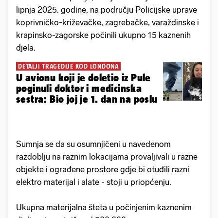
lipnja 2025. godine, na području Policijske uprave
koprivničko-križevačke, zagrebačke, varaždinske i
krapinsko-zagorske počinili ukupno 15 kaznenih
djela.
DETALJI TRAGEDIJE KOD LONDONA
U avionu koji je doletio iz Pule
poginuli doktor i medicinska
sestra: Bio joj je 1. dan na poslu
Sumnja se da su osumnjičeni u navedenom
razdoblju na raznim lokacijama provaljivali u razne
objekte i ograđene prostore gdje bi otuđili razni
elektro materijal i alate - stoji u priopćenju.
Ukupna materijalna šteta u počinjenim kaznenim