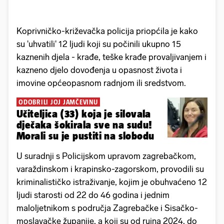
Koprivničko-križevačka policija priopćila je kako
su 'uhvatili' 12 ljudi koji su počinili ukupno 15
kaznenih djela - krađe, teške krađe provaljivanjem i
kazneno djelo dovođenja u opasnost života i
imovine općeopasnom radnjom ili sredstvom.
ODOBRILI JOJ JAMČEVINU
Učiteljica (33) koja je silovala
dječaka šokirala sve na sudu!
Morali su je pustiti na slobodu
U suradnji s Policijskom upravom zagrebačkom,
varaždinskom i krapinsko-zagorskom, provodili su
kriminalističko istraživanje, kojim je obuhvaćeno 12
ljudi starosti od 22 do 46 godina i jednim
maloljetnikom s područja Zagrebačke i Sisačko-
moslavačke županije, a koji su od rujna 2024. do