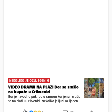
NEKOLIKO JE OZLIJEĐENIH
VIDEO DRAMA NA PLAŽI Bor se srušio
na kupače u Crikvenici
Bor je navodno puknuo u samom korijenu i srušio
se na plaži u Crikvenici. Nekoliko je ljudi ozlijeđeno,
ali navodno se ne radi o težim ozljedama