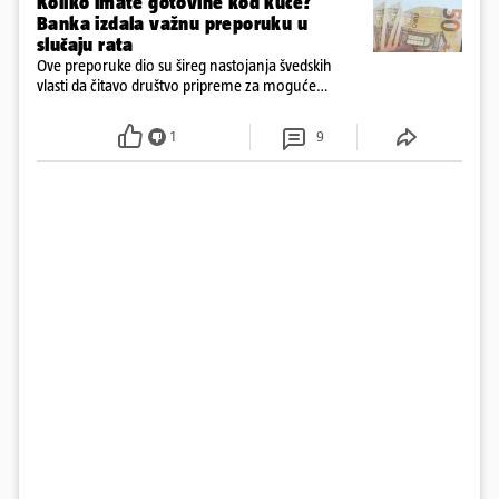
Koliko imate gotovine kod kuće?
Banka izdala važnu preporuku u
slučaju rata
Ove preporuke dio su šireg nastojanja švedskih
vlasti da čitavo društvo pripreme za moguće
posljedice vojnih ili kibernetičkih napada
1
9