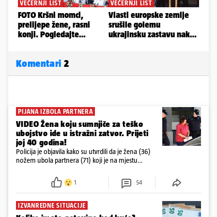
Komentari
2
PIJANA IZBOLA PARTNERA
VIDEO Žena koju sumnjiče za teško
ubojstvo ide u istražni zatvor. Prijeti
joj 40 godina!
Policija je objavila kako su utvrdili da je žena (36)
nožem ubola partnera (71) koji je na mjestu
preminuo. Imala je 2,03 promila. U nedjelju su je
ispitali i poslali u istražni zatvor
1
54
IZVANREDNE SITUACIJE