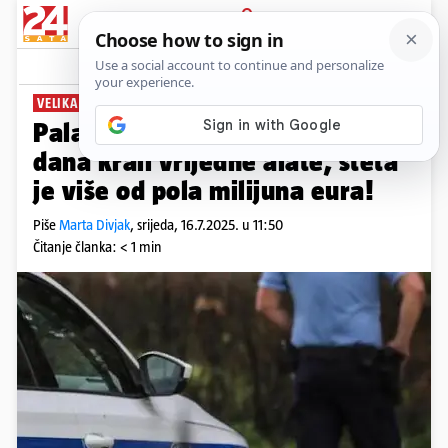
PRIJAVA
News
Komentari
2
VELIKA AKCIJA U HRVATSKOJ
Pala provalnička banda: Godinu
dana krali vrijedne alate, šteta
je više od pola milijuna eura!
Piše
Marta Divjak
,
srijeda, 16.7.2025. u 11:50
Čitanje članka: < 1 min