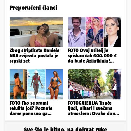
Preporučeni članci
Zbog striptizete Daniele
FOTO Ovaj učitelj je
NBA zvijezda postala je
spiskao čak 600.000 €
srpski zet
da bude Azijatkinja!
Ponovno želi biti
muško...
FOTO Tko se srami
FOTOGALERIJA Tisuće
celulita još? Poznate
ljudi, alkari i svečana
dame ponosno ga
atmosfera: Ovako danas
pokazuju pa slave svoje
izgleda Sinj
obline
Sve što je bitno, na dohvat ruke