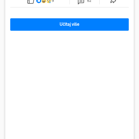
9
62
Učitaj više