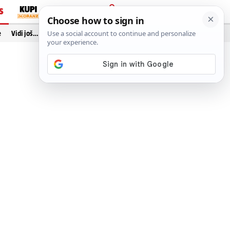
S
PRIJAVA
e
Vidi još…