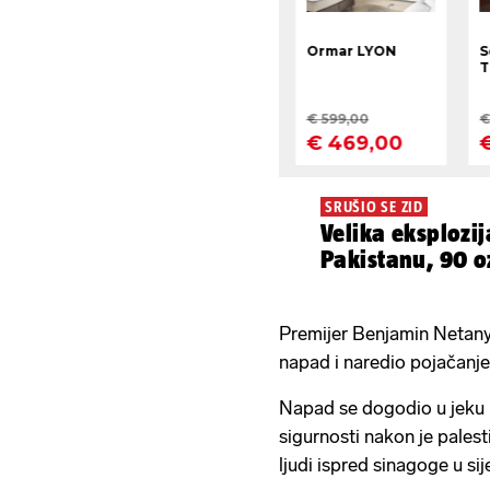
SRUŠIO SE ZID
Velika eksplozij
Pakistanu, 90 o
Premijer Benjamin Netanya
napad i naredio pojačanje
Napad se dogodio u jeku r
sigurnosti nakon je pales
ljudi ispred sinagoge u sij