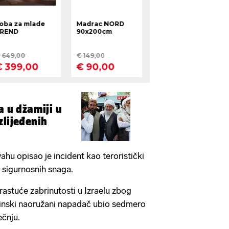
a u džamiji u
zlijeđenih
hu opisao je incident kao teroristički
 sigurnosnih snaga.
astuće zabrinutosti u Izraelu zbog
tinski naoružani napadač ubio sedmero
ečnju.