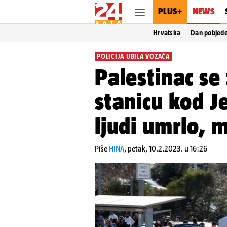
PLUS+
NEWS
Hrvatska
Dan pobjed
POLICIJA UBILA VOZAČA
Palestinac se
stanicu kod J
ljudi umrlo, 
Piše
HINA
,
petak, 10.2.2023. u 16:26