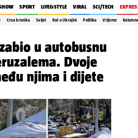
SHOW
SPORT
LIFE&STYLE
VIRAL
SCI/TECH
EXPRES
e
Crna kronika
Svijet
Rat u Ukrajini
Politika
Vrijeme
Kolumn
 zabio u autobusnu
eruzalema. Dvoje
među njima i dijete