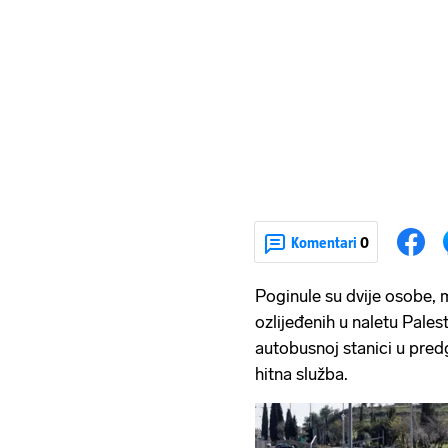
Komentari
0
Poginule su dvije osobe, m
ozlijeđenih u naletu Pales
autobusnoj stanici u predg
hitna služba.