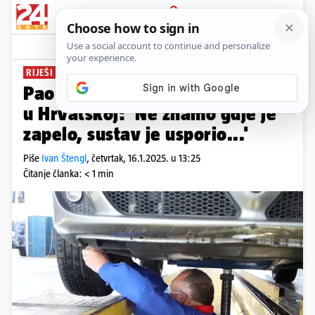
PRIJAVA
News
Komentari
14
RIJEŠI SE KROZ PAR SATI
Pao sustav za registraciju vozila
u Hrvatskoj: 'Ne znamo gdje je
zapelo, sustav je usporio...'
Piše
Ivan Štengl
,
četvrtak, 16.1.2025. u 13:25
Čitanje članka: < 1 min