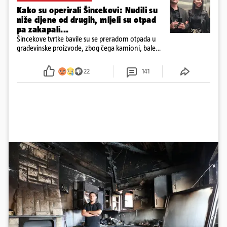
Kako su operirali Šincekovi: Nudili su
niže cijene od drugih, mljeli su otpad
pa zakapali...
Šincekove tvrtke bavile su se preradom otpada u
građevinske proizvode, zbog čega kamioni, bale
plastike i samljeveni materijal dugo nisu izazivali
sumnju
22
141