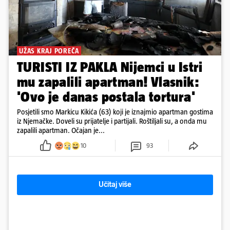
UŽAS KRAJ POREČA
TURISTI IZ PAKLA Nijemci u Istri
mu zapalili apartman! Vlasnik:
'Ovo je danas postala tortura'
Posjetili smo Markicu Kikića (63) koji je iznajmio apartman gostima
iz Njemačke. Doveli su prijatelje i partijali. Roštiljali su, a onda mu
zapalili apartman. Očajan je...
10
93
Učitaj više