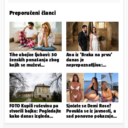
Preporučeni članci
Tihe ubojice ljubavi: 30
Ana iz 'Braka na prvu'
ženskih ponašanja zbog
danas je
kojih se muževi
neprepoznatljiva:
emocionalno distanciraju
Odselila je iz Hrvatske, a
ovako sad izgleda
FOTO Kupili ruševinu pa
Sjećate se Demi Rose?
stvorili bajku: Pogledajte
Povukla se iz javnosti, a
kako danas izgleda
sad ponovno pokazuje
dvorac u Zagorju
obline. Ovako izgleda