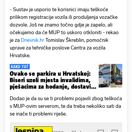
- Sustav je usporio te korisnici imaju teškoće
prilikom registracije vozila ili produljenja vozačke
dozvole. Još ne znamo točno gdje je zapelo, ali
očekujemo da će MUP to uskoro otkloniti - rekao
je za
Dnevnik.hr
Tomislav Škreblin, pomoćnik
uprave za tehničke poslove Centra za vozila
Hrvatske.
KAKO TO?
Ovako se parkira u Hrvatskoj:
Biseri uzeli mjesta invalidima,
pješacima za hodanje, dostavi...
Dodao je da su se ti problemi pojavili zbog teškoća
s MUP-ovim serverom, te da treba nekoliko sati da
se inače ti problemi riješe.