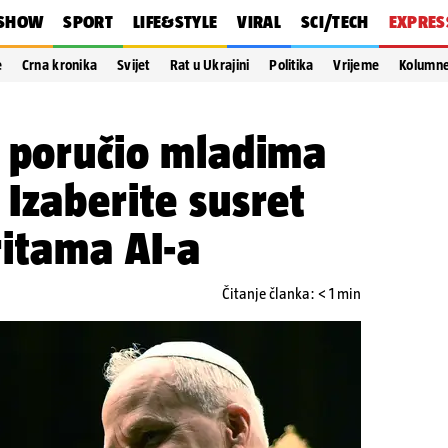
SHOW
SPORT
LIFE&STYLE
VIRAL
SCI/TECH
EXPRES
e
Crna kronika
Svijet
Rat u Ukrajini
Politika
Vrijeme
Kolumn
. poručio mladima
Izaberite susret
ritama AI-a
Čitanje članka: < 1 min