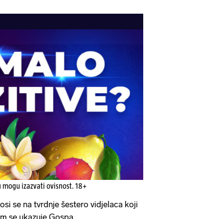
u mogu izazvati ovisnost. 18+
 se na tvrdnje šestero vidjelaca koji
im se ukazuje Gospa.