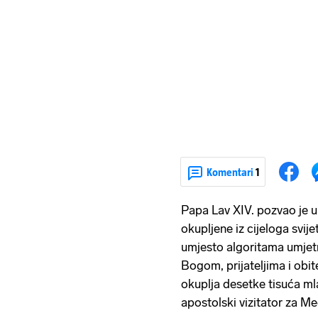
Komentari
1
Papa Lav XIV. pozvao je 
okupljene iz cijeloga svi
umjesto algoritama umjetne
Bogom, prijateljima i obite
okuplja desetke tisuća ml
apostolski vizitator za M