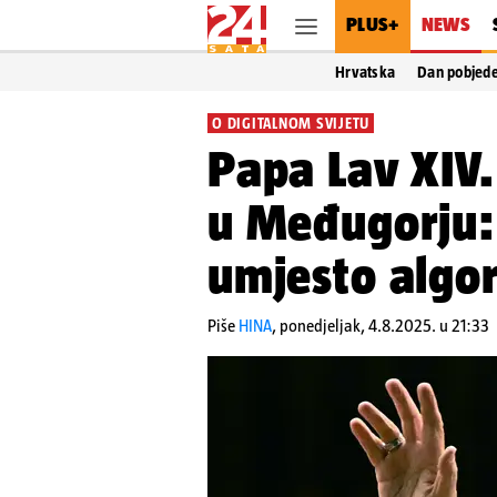
PLUS+
NEWS
Hrvatska
Dan pobjed
O DIGITALNOM SVIJETU
Papa Lav XIV
u Međugorju: 
umjesto algo
Piše
HINA
,
ponedjeljak, 4.8.2025. u 21:33