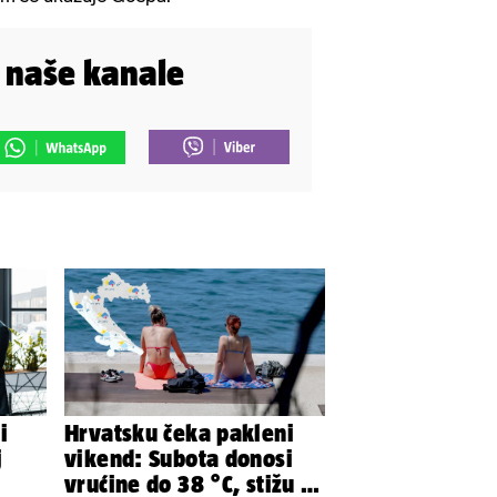
i naše kanale
i
Hrvatsku čeka pakleni
j
vikend: Subota donosi
vrućine do 38 °C, stižu i