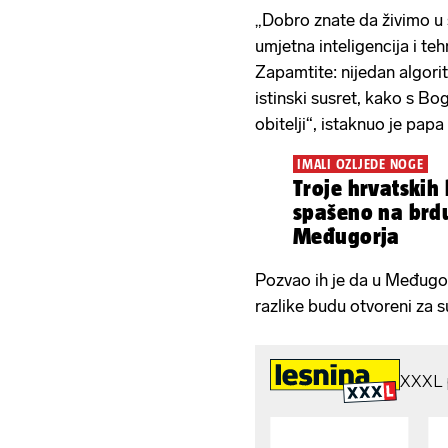
„Dobro znate da živimo u 
umjetna inteligencija i teh
Zapamtite: nijedan algorit
istinski susret, kako s Bo
obitelji“, istaknuo je pap
IMALI OZLJEDE NOGE
Troje hrvatskih
spašeno na brd
Međugorja
Pozvao ih je da u Međugor
razlike budu otvoreni za s