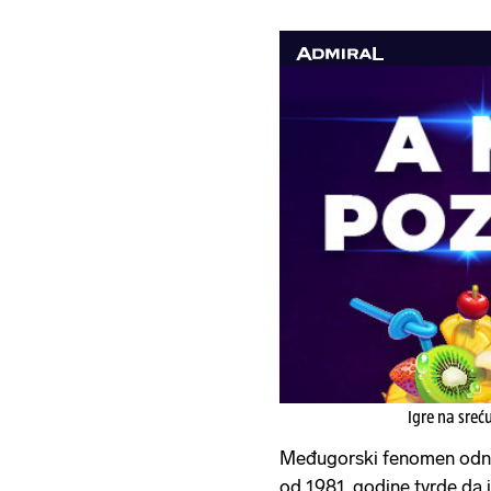
Igre na sreć
Međugorski fenomen odnosi
od 1981. godine tvrde da 