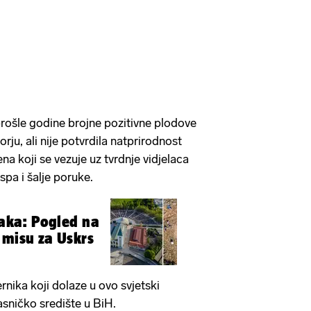
 prošle godine brojne pozitivne plodove
ju, ali nije potvrdila natprirodnost
 koji se vezuje uz tvrdnje vidjelaca
pa i šalje poruke.
ogled na
 misu za Uskrs
nika koji dolaze u ovo svjetski
sničko središte u BiH.