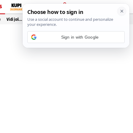
S
PRIJAVA
e
Vidi još…
Sign in with Google