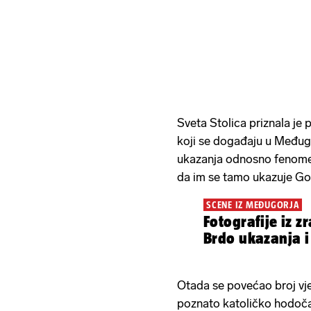
Sveta Stolica priznala je
koji se događaju u Međugor
ukazanja odnosno fenomena
da im se tamo ukazuje Gos
SCENE IZ MEĐUGORJA
Fotografije iz zraka: P
Brdo ukazanja i
Otada se povećao broj vjer
poznato katoličko hodoča