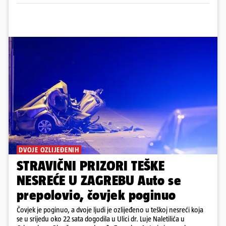
DVOJE OZLIJEĐENIH
STRAVIČNI PRIZORI TEŠKE
NESREĆE U ZAGREBU Auto se
prepolovio, čovjek poginuo
Čovjek je poginuo, a dvoje ljudi je ozlijeđeno u teškoj nesreći koja
se u srijedu oko 22 sata dogodila u Ulici dr. Luje Naletilića u