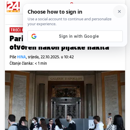
PRIJAVA
News
Komentari
2
TREĆI DAN
Pariški muzej Louvre ponovno
otvoren nakon pljačke nakita
Piše
HINA
,
srijeda, 22.10.2025. u 10:42
Čitanje članka: < 1 min