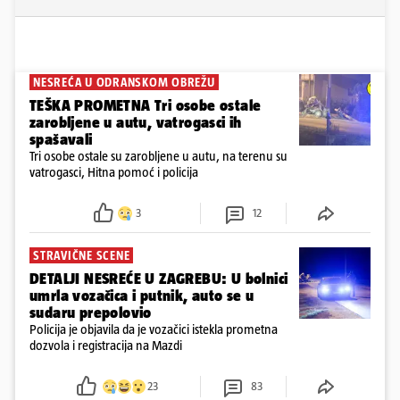
NESREĆA U ODRANSKOM OBREŽU
TEŠKA PROMETNA Tri osobe ostale
zarobljene u autu, vatrogasci ih
spašavali
Tri osobe ostale su zarobljene u autu, na terenu su
vatrogasci, Hitna pomoć i policija
3
12
STRAVIČNE SCENE
DETALJI NESREĆE U ZAGREBU: U bolnici
umrla vozačica i putnik, auto se u
sudaru prepolovio
Policija je objavila da je vozačici istekla prometna
dozvola i registracija na Mazdi
23
83