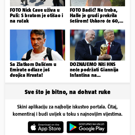
FOTO Nick Cave uživa u
FOTO Badić? Ne treba,
Puli: S bratom je otišao i
Halle je grudi prekrila
na ručak
šeširom! Uskoro će 60,
ljetuje u golim izdanjima
Sa Zlatkom Dalićem u
DOZNAJEMO Niti HNS
Emirate odlaze još
neće podržati Giannija
dvojica Hrvata!
Infantina na
predsjedničkim izborima
u Fifi!
Sve što je bitno, na dohvat ruke
Skini aplikaciju za najbolje iskustvo portala. Čitaj,
komentiraj i budi uvijek u toku s najnovijim vijestima.