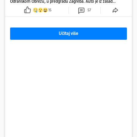
Odranskom Obrežu, u predgrađu Zagreba. Auto je iz zasad
neutvrđenih razloga sletio s kolnika, a od siline udara vozilo se
15
57
prepolovilo.
Učitaj više