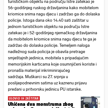
turističkom objektu na području Istre zatekao je
56-godišnjeg ruskog državljanina kako mobitelom
kriomice snima nagu djecu i zadržao ga do dolaska
policije. Istoga dana oko 14.40 sati zaštitar u
jednom turističkom objektu na području Istre
zatekao je i 52-godišnjeg njemačkog državljanina
da mobitelom kriomice snima nagu djecu te ga je
zadržao do dolaska policije. Temeljem naloga
nadležnog suda policija je obavila pretrage
smještajnih jedinica, mobitela s pripadajućim
memorijskim karticama koje osumnjičeni koriste i
pronašla materijal inkriminirajućeg
sadržaja. Muškarci su 27. srpnja u
poslijepodnevnim satima uz kaznenu prijavu
predani u pritvorsku jedinicu PU istarske.
ULOVIO IH ZAŠTITAR
Uhićena dva monstruma zbog