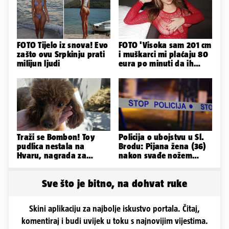
FOTO Tijelo iz snova! Evo
FOTO 'Visoka sam 201 cm
zašto ovu Srpkinju prati
i muškarci mi plaćaju 80
milijun ljudi
eura po minuti da ih
pokorim riječima'
Traži se Bombon! Toy
Policija o ubojstvu u Sl.
pudlica nestala na
Brodu: Pijana žena (36)
Hvaru, nagrada za
nakon svađe nožem
pronalazak je 3000 eura
ubila partnera (71)
Sve što je bitno, na dohvat ruke
Skini aplikaciju za najbolje iskustvo portala. Čitaj,
komentiraj i budi uvijek u toku s najnovijim vijestima.