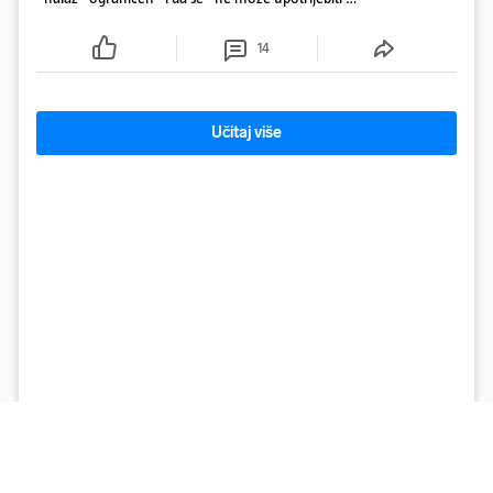
sudske sporove". Građani Gospića ga podsjetili da
ga je naručio Uskok i da je dio spisa
14
Učitaj više