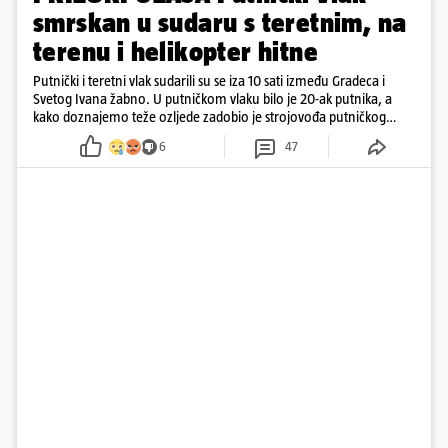
smrskan u sudaru s teretnim, na
terenu i helikopter hitne
Putnički i teretni vlak sudarili su se iza 10 sati između Gradeca i
Svetog Ivana žabno. U putničkom vlaku bilo je 20-ak putnika, a
kako doznajemo teže ozljede zadobio je strojovođa putničkog
vlaka. Zatvoren je promet, a fotoreporteri Prigorskog objavili su
6
47
prve snimke s mjesta sudara