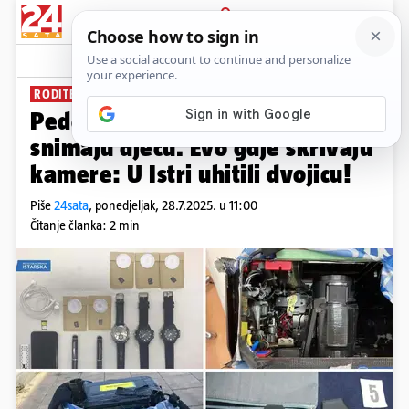
PRIJAVA
News
Komentari
21
RODITELJI, OPREZ!
Pedofili po hrvatskim plažama
snimaju djecu. Evo gdje skrivaju
kamere: U Istri uhitili dvojicu!
Piše
24sata
,
ponedjeljak, 28.7.2025. u 11:00
Čitanje članka: 2 min