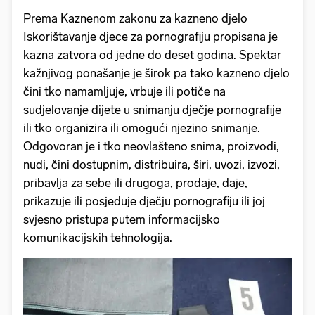
Prema Kaznenom zakonu za kazneno djelo
Iskorištavanje djece za pornografiju propisana je
kazna zatvora od jedne do deset godina. Spektar
kažnjivog ponašanje je širok pa tako kazneno djelo
čini tko namamljuje, vrbuje ili potiče na
sudjelovanje dijete u snimanju dječje pornografije
ili tko organizira ili omogući njezino snimanje.
Odgovoran je i tko neovlašteno snima, proizvodi,
nudi, čini dostupnim, distribuira, širi, uvozi, izvozi,
pribavlja za sebe ili drugoga, prodaje, daje,
prikazuje ili posjeduje dječju pornografiju ili joj
svjesno pristupa putem informacijsko
komunikacijskih tehnologija.