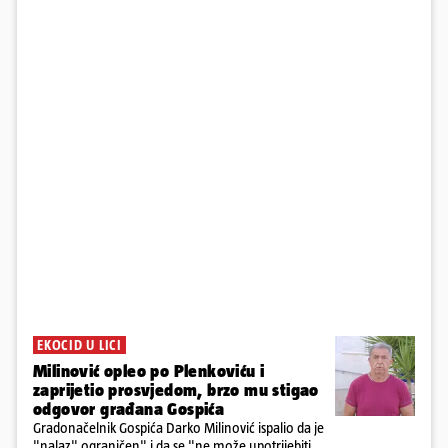
EKOCID U LICI
Milinović opleo po Plenkoviću i
zaprijetio prosvjedom, brzo mu stigao
odgovor građana Gospića
Gradonačelnik Gospića Darko Milinović ispalio da je
"nalaz" ograničen" i da se "ne može upotrijebiti za