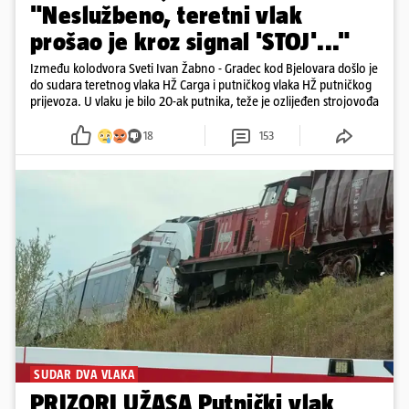
"Neslužbeno, teretni vlak
prošao je kroz signal 'STOJ'..."
Između kolodvora Sveti Ivan Žabno - Gradec kod Bjelovara došlo je
do sudara teretnog vlaka HŽ Carga i putničkog vlaka HŽ putničkog
prijevoza. U vlaku je bilo 20-ak putnika, teže je ozlijeđen strojovođa
18
153
SUDAR DVA VLAKA
PRIZORI UŽASA Putnički vlak