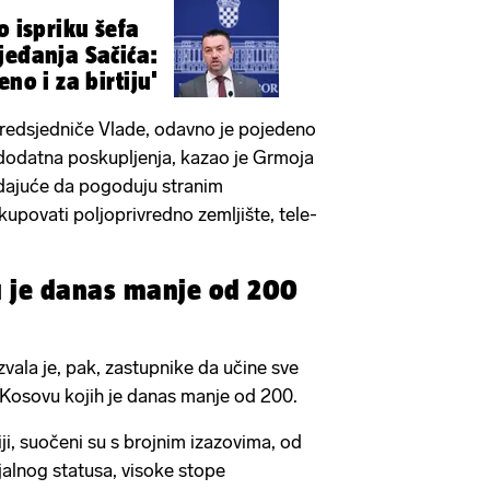
o ispriku šefa
jeđanja Sačića:
no i za birtiju'
 predsjedniče Vlade, odavno je pojedeno
 dodatna poskupljenja, kazao je Grmoja
adajuće da pogoduju stranim
upovati poljoprivredno zemljište, tele-
u je danas manje od 200
vala je, pak, zastupnike da učine sve
 Kosovu kojih je danas manje od 200.
iji, suočeni su s brojnim izazovima, od
jalnog statusa, visoke stope