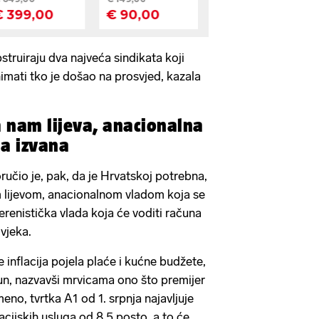
struiraju dva najveća sindikata koji
imati tko je došao na prosvjed, kazala
 nam lijeva, anacionalna
na izvana
ručio je, pak, da je Hrvatskoj potrebna,
lijevom, anacionalnom vladom koja se
erenistička vlada koja će voditi računa
ovjeka.
 inflacija pojela plaće i kućne budžete,
un, nazvavši mrvicama ono što premijer
no, tvrtka A1 od 1. srpnja najavljuje
cijskih usluga od 8,5 posto, a to će