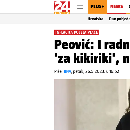
PLUS+
NEWS
Hrvatska
Dan pobjed
INFLACIJA POJELA PLAĆE
Peović: I radn
'za kikiriki',
Piše
HINA
,
petak, 26.5.2023. u 16:52