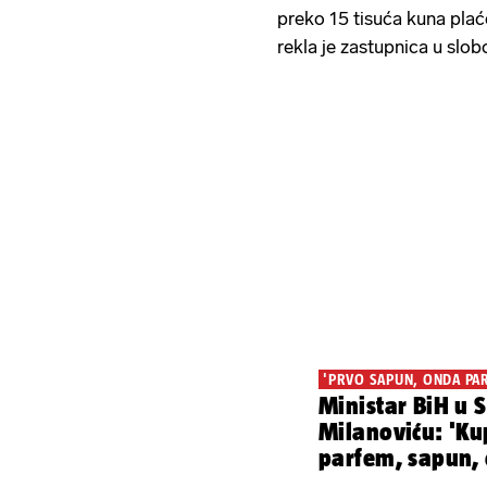
preko 15 tisuća kuna plać
rekla je zastupnica u sl
'PRVO SAPUN, ONDA PA
Ministar BiH u 
Milanoviću: 'Ku
parfem, sapun, 
došli čisti'