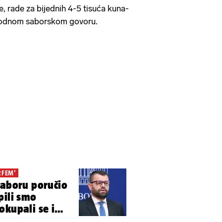
e, rade za bijednih 4-5 tisuća kuna-
obodnom saborskom govoru.
RFEM'
Saboru poručio
pili smo
okupali se i