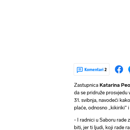
Komentari
2
Zastupnica
Katarina Peo
da se pridruže prosvjedu
31. svibnja, navodeći kak
plaće, odnosno „kikiriki“ 
- I radnici u Saboru rade z
biti, jer ti ljudi, koji ra