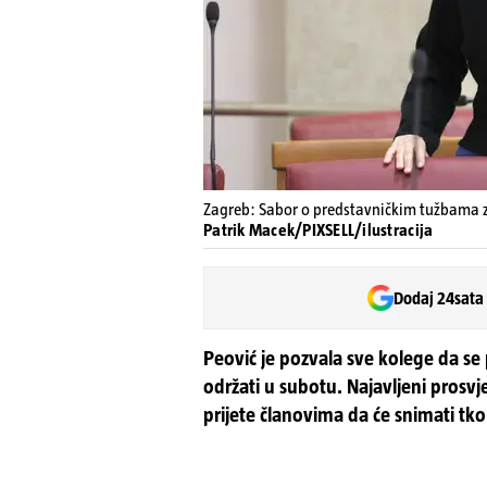
Zagreb: Sabor o predstavničkim tužbama za
Patrik Macek/PIXSELL/ilustracija
Dodaj 24sata
Peović je pozvala sve kolege da se 
održati u subotu. Najavljeni prosvj
prijete članovima da će snimati tk