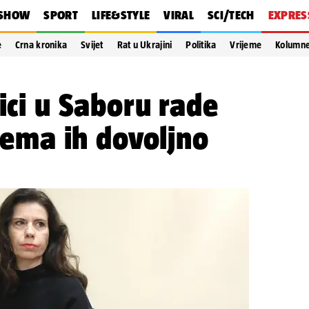
SHOW
SPORT
LIFE&STYLE
VIRAL
SCI/TECH
EXPRES
e
Crna kronika
Svijet
Rat u Ukrajini
Politika
Vrijeme
Kolumn
ici u Saboru rade
 nema ih dovoljno