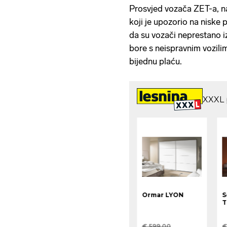
Prosvjed vozača ZET-a, na
koji je upozorio na niske p
da su vozači neprestano iz
bore s neispravnim vozilim
bijednu plaću.