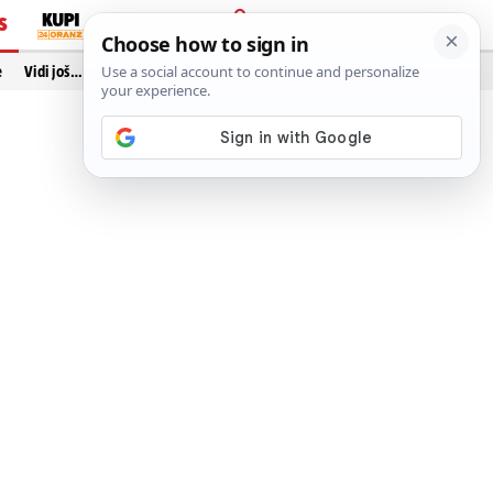
S
PRIJAVA
e
Vidi još…