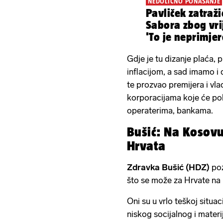
NEDOLIČNO PONAŠANJE
Pavliček zatraži
Sabora zbog vri
'To je neprimjere
Gdje je tu dizanje plaća,
inflacijom, a sad imamo i
te prozvao premijera i vl
korporacijama koje će pok
operaterima, bankama.
Bušić: Na Kosov
Hrvata
Zdravka Bušić (HDZ)
poz
što se može za Hrvate na
Oni su u vrlo teškoj situac
niskog socijalnog i materi