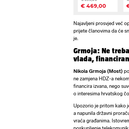
Najavljeni prosvjed već op
prijete članovima da će sn
je.
Grmoja: Ne treba
vlada, financira
Nikola Grmoja (Most)
po
ne zamjena HDZ-a nekom 
financira izvana, nego suv
o interesima hrvatskog č
Upozorio je pritom kako je
a napunila državni prorač
vraća građanima. Istovreme
poskupljenje telekomunika