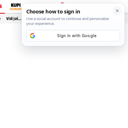
S
PRIJAVA
e
Vidi još…