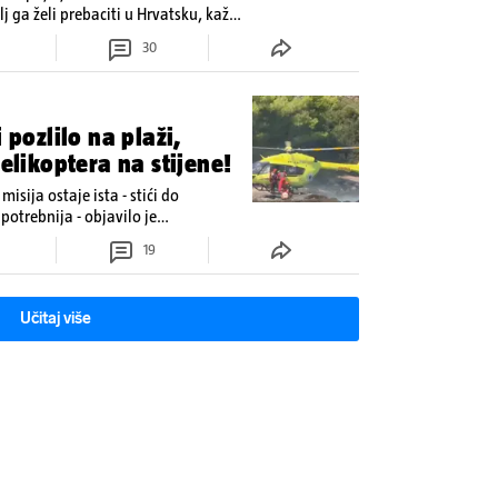
lj ga želi prebaciti u Hrvatsku, kažu
 oporavak: 'Imamo 72 sata'
30
ozlilo na plaži,
helikoptera na stijene!
misija ostaje ista - stići do
potrebnija - objavilo je
u
19
Učitaj više