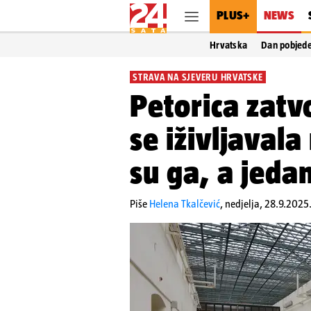
PLUS+
NEWS
Hrvatska
Dan pobjed
STRAVA NA SJEVERU HRVATSKE
Petorica zatv
se iživljavala
su ga, a jedan
Piše
Helena Tkalčević
,
nedjelja, 28.9.2025