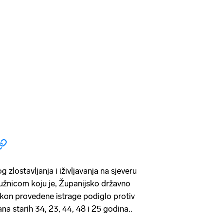
 zlostavljanja i iživljavanja na sjeveru
tužnicom koju je, Županijsko državno
kon provedene istrage podiglo protiv
ana starih 34, 23, 44, 48 i 25 godina..