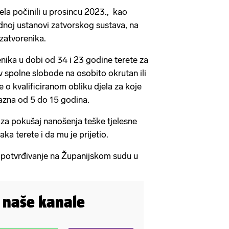
ela počinili u prosincu 2023., kao
dnoj ustanovi zatvorskog sustava, na
 zatvorenika.
enika u dobi od 34 i 23 godine terete za
v spolne slobode na osobito okrutan ili
e o kvalificiranom obliku djela za koje
azna od 5 do 15 godina.
za pokušaj nanošenja teške tjelesne
aka terete i da mu je prijetio.
 potvrđivanje na Županijskom sudu u
i naše kanale