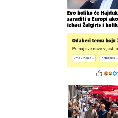
Evo koliko će Hajduk
zaraditi u Europi ako
izbaci Žalgiris i koliko
ako izbori ligašku fa
Odaberi temu koju ž
Primaj sve nove vijesti o
crna kronika
optužnica