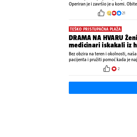
Operiran je i završio je u komi. Obite
kako tamošnji liječnici ne vjeruju u
21
TEŠKO PRISTUPAČNA PLAŽA
DRAMA NA HVARU Ženi p
medicinari iskakali iz 
Bez obzira na teren i okolnosti, naša 
pacijenta i pružiti pomoć kada je naj
Ministarstvo zdravstva na Facebook
2