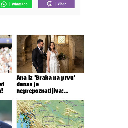
Ana iz 'Braka na prvu'
et
danas je
a!
neprepoznatljiva:
Odselila je iz Hrvatske, a
ovako sad izgleda