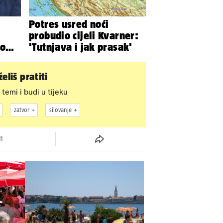
Potres usred noći
probudio cijeli Kvarner:
'Tutnjava i jak prasak'
zu
eliš pratiti
 temi i budi u tijeku
zatvor
silovanje
11