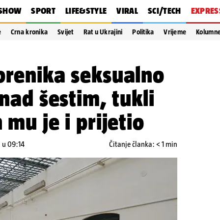
SHOW
SPORT
LIFE&STYLE
VIRAL
SCI/TECH
EXPRES
e
Crna kronika
Svijet
Rat u Ukrajini
Politika
Vrijeme
Kolumn
orenika seksualno
 nad šestim, tukli
 mu je i prijetio
. u 09:14
Čitanje članka: < 1 min