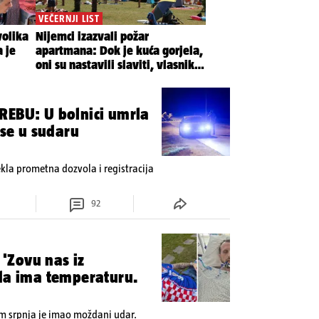
REBU: U bolnici umrla
 se u sudaru
tekla prometna dozvola i registracija
92
 'Zovu nas iz
ada ima temperaturu.
om srpnja je imao moždani udar.