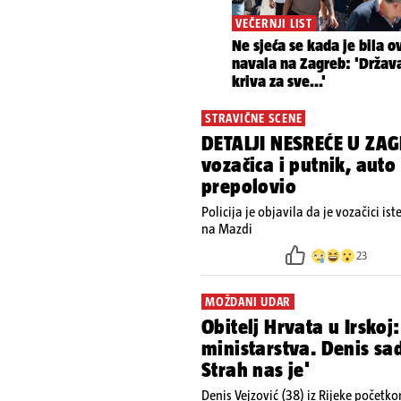
STRAVIČNE SCENE
DETALJI NESREĆE U ZAG
vozačica i putnik, auto
prepolovio
Policija je objavila da je vozačici is
na Mazdi
23
MOŽDANI UDAR
Obitelj Hrvata u Irskoj:
ministarstva. Denis s
Strah nas je'
Denis Vejzović (38) iz Rijeke početk