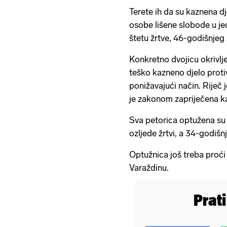
Terete ih da su kaznena dj
osobe lišene slobode u je
štetu žrtve, 46-godišnjeg
Konkretno dvojicu okrivlj
teško kazneno djelo proti
ponižavajući način. Riječ j
je zakonom zapriječena k
Sva petorica optužena su 
ozljede žrtvi, a 34-godišnj
Optužnica još treba proći
Varaždinu.
Prat