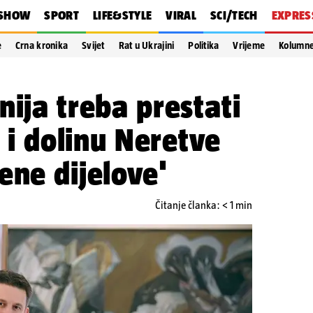
SHOW
SPORT
LIFE&STYLE
VIRAL
SCI/TECH
EXPRES
e
Crna kronika
Svijet
Rat u Ukrajini
Politika
Vrijeme
Kolumn
nija treba prestati
e i dolinu Neretve
ene dijelove'
Čitanje članka: < 1 min