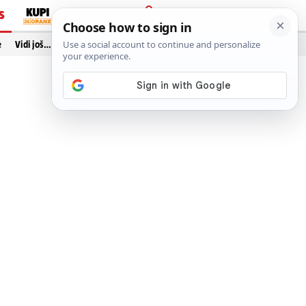
S
PRIJAVA
e
Vidi još…