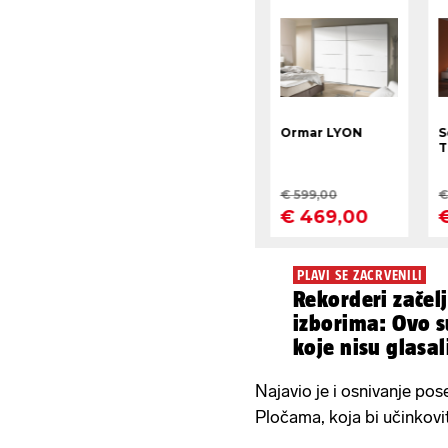
PLAVI SE ZACRVENILI
Rekorderi začel
izborima: Ovo s
koje nisu glasal
Najavio je i osnivanje po
Pločama, koja bi učinkovit