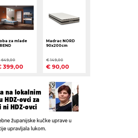
ja na lokalnim
u HDZ-ovci za
i ni HDZ-ovci
sebne županijske kučke uprave u
ije upravljala lukom.