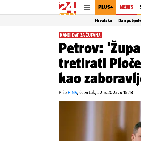
PLUS+
NEWS
Hrvatska
Dan pobjed
KANDIDAT ZA ŽUPANA
Petrov: 'Župa
tretirati Ploč
kao zaboravlj
Piše
HINA
,
četvrtak, 22.5.2025. u 15:13