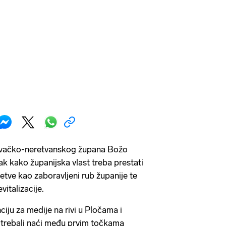
ovačko-neretvanskog župana Božo
ak kako županijska vlast treba prestati
eretve kao zaboravljeni rub županije te
vitalizacije.
iju za medije na rivi u Pločama i
se trebali naći među prvim točkama