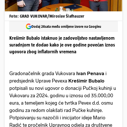
Foto: GRAD VUKOVAR/Miroslav Šlafhauzer
Dodaj 24sata među omiljene izvore na Googleu
Krešimir Bubalo istaknuo je zadovoljstvo nastavljenom
suradnjom te dodao kako je ove godine povećan iznos
ugovora zbog inflatornih vremena
Gradonačelnik grada Vukovara
Ivan Penava
i
predsjednik Uprave Pevexa
Krešimir Bubalo
potpisali su novi ugovor o donaciji Pučkoj kuhinji u
Vukovaru za 2024. godinu u iznosu od 35.000,00
eura, a temeljem kojeg će tvrtka Pevex d.d. osmu
godinu za redom olakšati rad Pučke kuhinje.
Potpisivanju su nazočili i inicijator ideje Mario
Radić te pročelnik Upravnog odjela za društvene