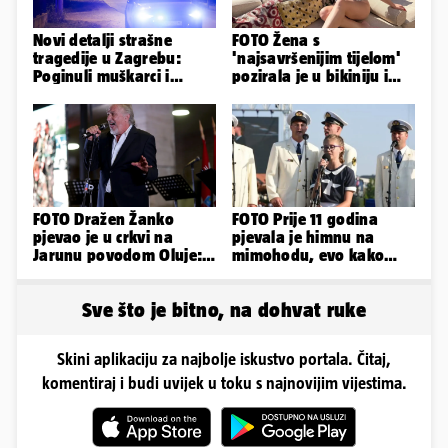
Novi detalji strašne
FOTO Žena s
tragedije u Zagrebu:
'najsavršenijim tijelom'
Poginuli muškarci i
pozirala je u bikiniju i
vozačica otprije poznati
pokazala svoje bujne
policiji
obline...
FOTO Dražen Žanko
FOTO Prije 11 godina
pjevao je u crkvi na
pjevala je himnu na
Jarunu povodom Oluje:
mimohodu, evo kako
Evo kako je izgledao
danas izgleda Mia
nastup
Negovetić
Sve što je bitno, na dohvat ruke
Skini aplikaciju za najbolje iskustvo portala. Čitaj,
komentiraj i budi uvijek u toku s najnovijim vijestima.