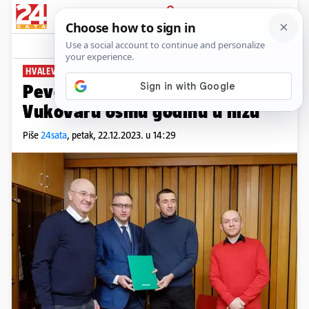
PRIJAVA
News
Komentari
0
HVALEVRIJEDAN POTEZ
Pevex donira za pučku kuhinju u
Vukovaru osmu godinu u nizu
Piše
24sata
,
petak, 22.12.2023. u 14:29