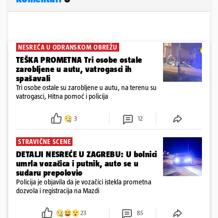
NESREĆA U ODRANSKOM OBREŽU
TEŠKA PROMETNA Tri osobe ostale
zarobljene u autu, vatrogasci ih
spašavali
Tri osobe ostale su zarobljene u autu, na terenu su
vatrogasci, Hitna pomoć i policija
3
12
STRAVIČNE SCENE
DETALJI NESREĆE U ZAGREBU: U bolnici
umrla vozačica i putnik, auto se u
sudaru prepolovio
Policija je objavila da je vozačici istekla prometna
dozvola i registracija na Mazdi
23
85