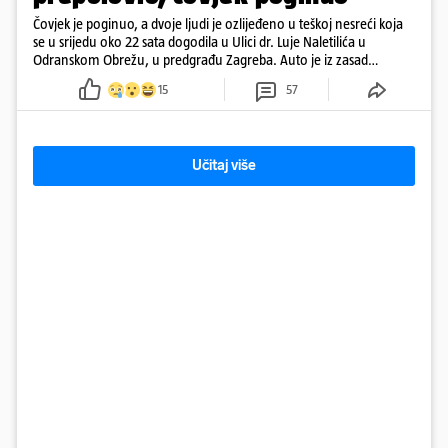
Čovjek je poginuo, a dvoje ljudi je ozlijeđeno u teškoj nesreći koja
se u srijedu oko 22 sata dogodila u Ulici dr. Luje Naletilića u
Odranskom Obrežu, u predgrađu Zagreba. Auto je iz zasad
neutvrđenih razloga sletio s kolnika, a od siline udara vozilo se
15
57
prepolovilo.
Učitaj više