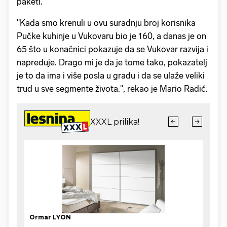
paketi.
"Kada smo krenuli u ovu suradnju broj korisnika
Pučke kuhinje u Vukovaru bio je 160, a danas je on
65 što u konačnici pokazuje da se Vukovar razvija i
napreduje. Drago mi je da je tome tako, pokazatelj
je to da ima i više posla u gradu i da se ulaže veliki
trud u sve segmente života.", rekao je Mario Radić.