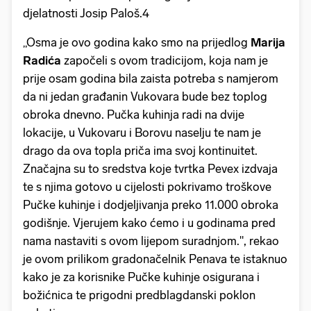
djelatnosti Josip Paloš.4
„Osma je ovo godina kako smo na prijedlog
Marija
Radića
započeli s ovom tradicijom, koja nam je
prije osam godina bila zaista potreba s namjerom
da ni jedan građanin Vukovara bude bez toplog
obroka dnevno. Pučka kuhinja radi na dvije
lokacije, u Vukovaru i Borovu naselju te nam je
drago da ova topla priča ima svoj kontinuitet.
Značajna su to sredstva koje tvrtka Pevex izdvaja
te s njima gotovo u cijelosti pokrivamo troškove
Pučke kuhinje i dodjeljivanja preko 11.000 obroka
godišnje. Vjerujem kako ćemo i u godinama pred
nama nastaviti s ovom lijepom suradnjom.", rekao
je ovom prilikom gradonačelnik Penava te istaknuo
kako je za korisnike Pučke kuhinje osigurana i
božićnica te prigodni predblagdanski poklon