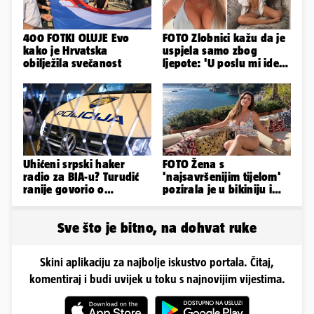
400 FOTKI OLUJE Evo
FOTO Zlobnici kažu da je
kako je Hrvatska
uspjela samo zbog
obilježila svečanost
ljepote: 'U poslu mi ide
jer imam strategiju'
Uhićeni srpski haker
FOTO Žena s
radio za BIA-u? Turudić
'najsavršenijim tijelom'
ranije govorio o
pozirala je u bikiniju i
predmetu nacionalne
pokazala svoje bujne
sigurnosti
obline...
Sve što je bitno, na dohvat ruke
Skini aplikaciju za najbolje iskustvo portala. Čitaj,
komentiraj i budi uvijek u toku s najnovijim vijestima.