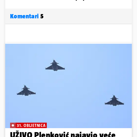
Komentari
5
31. OBLJETNICA
UŽIVO Plenković najavio veće