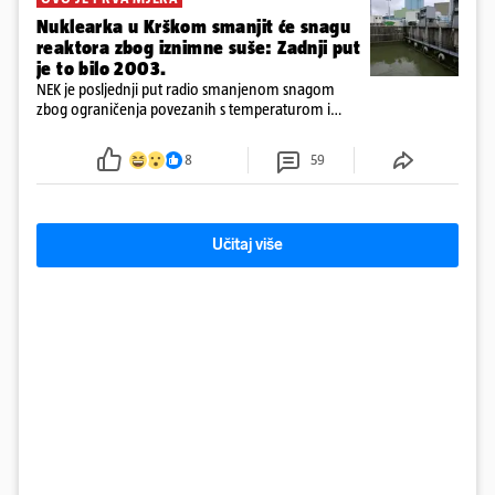
Nuklearka u Krškom smanjit će snagu
reaktora zbog iznimne suše: Zadnji put
je to bilo 2003.
NEK je posljednji put radio smanjenom snagom
zbog ograničenja povezanih s temperaturom i
protokom rijeke Save 2003. godine, kada je
smanjenje snage bilo potrebno više od 90 dana.
8
59
Učitaj više