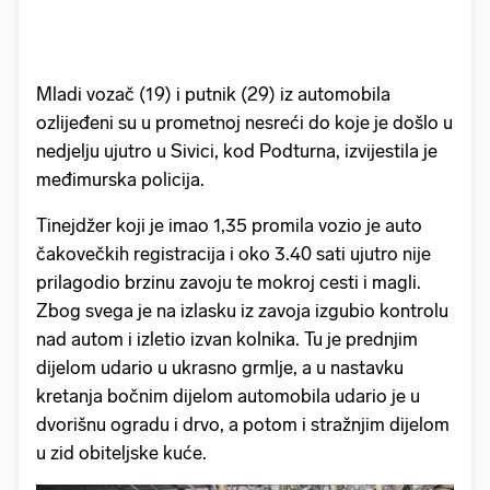
Mladi vozač (19) i putnik (29) iz automobila
ozlijeđeni su u prometnoj nesreći do koje je došlo u
nedjelju ujutro u Sivici, kod Podturna, izvijestila je
međimurska policija.
Tinejdžer koji je imao 1,35 promila vozio je auto
čakovečkih registracija i oko 3.40 sati ujutro nije
prilagodio brzinu zavoju te mokroj cesti i magli.
Zbog svega je na izlasku iz zavoja izgubio kontrolu
nad autom i izletio izvan kolnika. Tu je prednjim
dijelom udario u ukrasno grmlje, a u nastavku
kretanja bočnim dijelom automobila udario je u
dvorišnu ogradu i drvo, a potom i stražnjim dijelom
u zid obiteljske kuće.