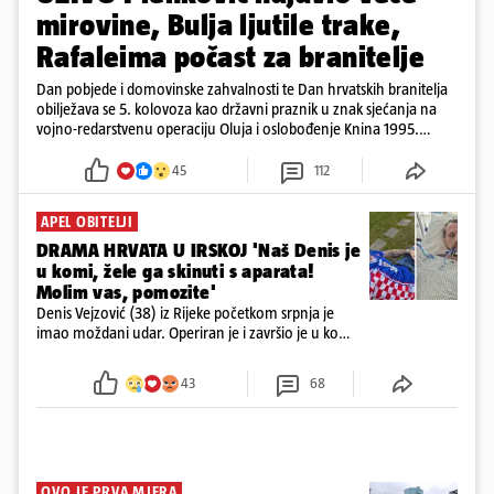
mirovine, Bulja ljutile trake,
Rafaleima počast za branitelje
Dan pobjede i domovinske zahvalnosti te Dan hrvatskih branitelja
obilježava se 5. kolovoza kao državni praznik u znak sjećanja na
vojno-redarstvenu operaciju Oluja i oslobođenje Knina 1995.
godine
45
112
APEL OBITELJI
DRAMA HRVATA U IRSKOJ 'Naš Denis je
u komi, žele ga skinuti s aparata!
Molim vas, pomozite'
Denis Vejzović (38) iz Rijeke početkom srpnja je
imao moždani udar. Operiran je i završio je u komi.
Obitelj ga želi prebaciti u Hrvatsku, kažu kako
tamošnji liječnici ne vjeruju u oporavak: 'Imamo
43
68
72 sata'
OVO JE PRVA MJERA