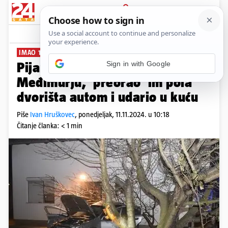
PRIJAVA
News
Komentari
5
IMAO 1,35 PROMILA
Pijani tinejdžer izletio s ceste u
Međimurju, 'preorao' im pola
dvorišta autom i udario u kuću
Piše
Ivan Hruškovec
,
ponedjeljak, 11.11.2024. u 10:18
Čitanje članka: < 1 min