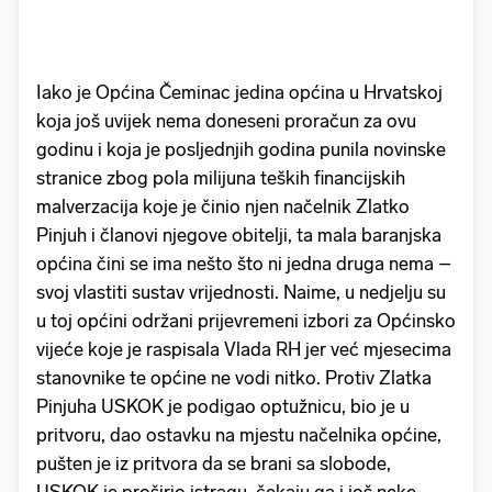
Iako je Općina Čeminac jedina općina u Hrvatskoj
koja još uvijek nema doneseni proračun za ovu
godinu i koja je posljednjih godina punila novinske
stranice zbog pola milijuna teških financijskih
malverzacija koje je činio njen načelnik Zlatko
Pinjuh i članovi njegove obitelji, ta mala baranjska
općina čini se ima nešto što ni jedna druga nema –
svoj vlastiti sustav vrijednosti. Naime, u nedjelju su
u toj općini održani prijevremeni izbori za Općinsko
vijeće koje je raspisala Vlada RH jer već mjesecima
stanovnike te općine ne vodi nitko. Protiv Zlatka
Pinjuha USKOK je podigao optužnicu, bio je u
pritvoru, dao ostavku na mjestu načelnika općine,
pušten je iz pritvora da se brani sa slobode,