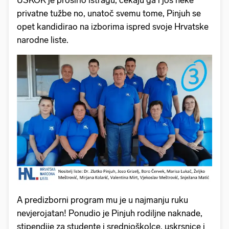
USKOK je proširio istragu, čekaju ga i još neke
privatne tužbe no, unatoč svemu tome, Pinjuh se
opet kandidirao na izborima ispred svoje Hrvatske
narodne liste.
A predizborni program mu je u najmanju ruku
nevjerojatan! Ponudio je Pinjuh rodiljne naknade,
stipendije za studente i srednjoškolce, uskrsnice i