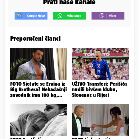
Prati naše kanale
Preporučeni članci
FOTO Sjećate se Ervina iz
UŽIVO Transferi: Perišića
Big Brothera? Nekadašnji
nudili bivšem klubu,
zavodnik ima 180 kg,
Slovenac u Rijeci
evo kako izgleda