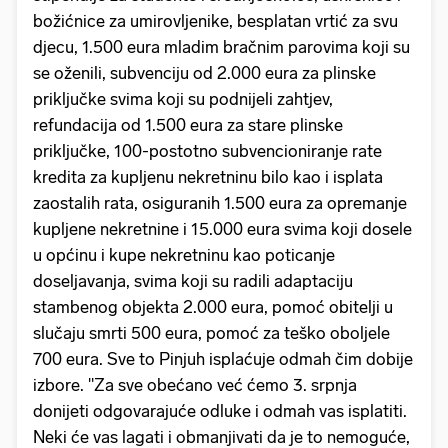
božićnice za umirovljenike, besplatan vrtić za svu
djecu, 1.500 eura mladim bračnim parovima koji su
se oženili, subvenciju od 2.000 eura za plinske
priključke svima koji su podnijeli zahtjev,
refundacija od 1.500 eura za stare plinske
priključke, 100-postotno subvencioniranje rate
kredita za kupljenu nekretninu bilo kao i isplata
zaostalih rata, osiguranih 1.500 eura za opremanje
kupljene nekretnine i 15.000 eura svima koji dosele
u općinu i kupe nekretninu kao poticanje
doseljavanja, svima koji su radili adaptaciju
stambenog objekta 2.000 eura, pomoć obitelji u
slučaju smrti 500 eura, pomoć za teško oboljele
700 eura. Sve to Pinjuh isplaćuje odmah čim dobije
izbore. "Za sve obećano već ćemo 3. srpnja
donijeti odgovarajuće odluke i odmah vas isplatiti.
Neki će vas lagati i obmanjivati da je to nemoguće,