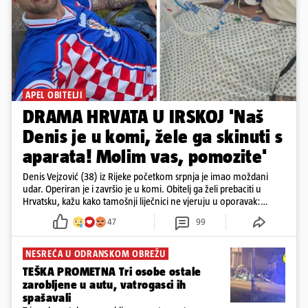
APEL OBITELJI
DRAMA HRVATA U IRSKOJ 'Naš
Denis je u komi, žele ga skinuti s
aparata! Molim vas, pomozite'
Denis Vejzović (38) iz Rijeke početkom srpnja je imao moždani
udar. Operiran je i završio je u komi. Obitelj ga želi prebaciti u
Hrvatsku, kažu kako tamošnji liječnici ne vjeruju u oporavak:
'Imamo 72 sata'
47
99
NESREĆA U ODRANSKOM OBREŽU
TEŠKA PROMETNA Tri osobe ostale
zarobljene u autu, vatrogasci ih
spašavali