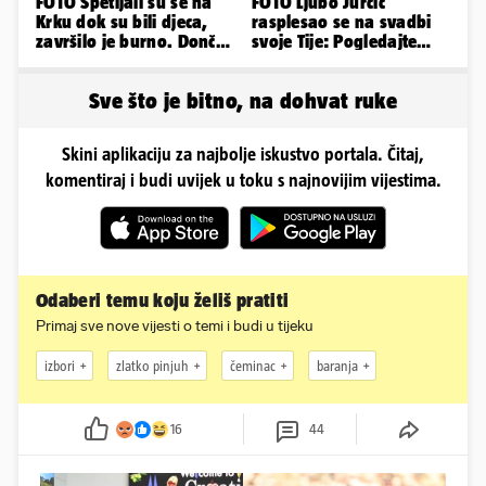
FOTO Spetljali su se na
FOTO Ljubo Jurčić
Krku dok su bili djeca,
rasplesao se na svadbi
završilo je burno. Dončić
svoje Tije: Pogledajte
i Anamaria u novoj fazi
kako je izgledalo
vjenčanje...
Sve što je bitno, na dohvat ruke
Skini aplikaciju za najbolje iskustvo portala. Čitaj,
komentiraj i budi uvijek u toku s najnovijim vijestima.
Odaberi temu koju želiš pratiti
Primaj sve nove vijesti o temi i budi u tijeku
izbori
zlatko pinjuh
čeminac
baranja
16
44