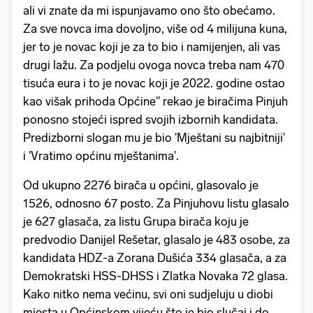
ali vi znate da mi ispunjavamo ono što obećamo.
Za sve novca ima dovoljno, više od 4 milijuna kuna,
jer to je novac koji je za to bio i namijenjen, ali vas
drugi lažu. Za podjelu ovoga novca treba nam 470
tisuća eura i to je novac koji je 2022. godine ostao
kao višak prihoda Općine" rekao je biračima Pinjuh
ponosno stojeći ispred svojih izbornih kandidata.
Predizborni slogan mu je bio 'Mještani su najbitniji'
i 'Vratimo općinu mještanima'.
Od ukupno 2276 birača u općini, glasovalo je
1526, odnosno 67 posto. Za Pinjuhovu listu glasalo
je 627 glasača, za listu Grupa birača koju je
predvodio Danijel Rešetar, glasalo je 483 osobe, za
kandidata HDZ-a Zorana Dušića 334 glasača, a za
Demokratski HSS-DHSS i Zlatka Novaka 72 glasa.
Kako nitko nema većinu, svi oni sudjeluju u diobi
mjesta u Općinskom vijeću što je bio slučaj i do