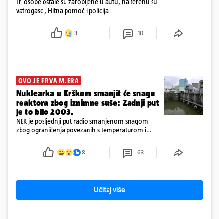
Tri osobe ostale su zarobljene u autu, na terenu su
vatrogasci, Hitna pomoć i policija
3
10
OVO JE PRVA MJERA
Nuklearka u Krškom smanjit će snagu
reaktora zbog iznimne suše: Zadnji put
je to bilo 2003.
NEK je posljednji put radio smanjenom snagom
zbog ograničenja povezanih s temperaturom i
protokom rijeke Save 2003. godine, kada je
smanjenje snage bilo potrebno više od 90 dana.
8
63
Učitaj više