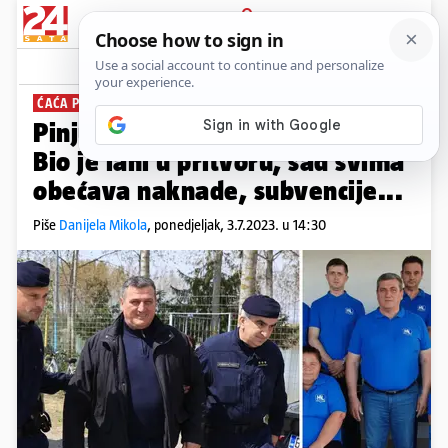
PRIJAVA
News
Komentari
44
ĆAĆA PINJUH SE VRAĆA
Pinjuhova lista dobila Vijeće:
Bio je lani u pritvoru, sad svima
obećava naknade, subvencije...
Piše
Danijela Mikola
,
ponedjeljak, 3.7.2023. u 14:30