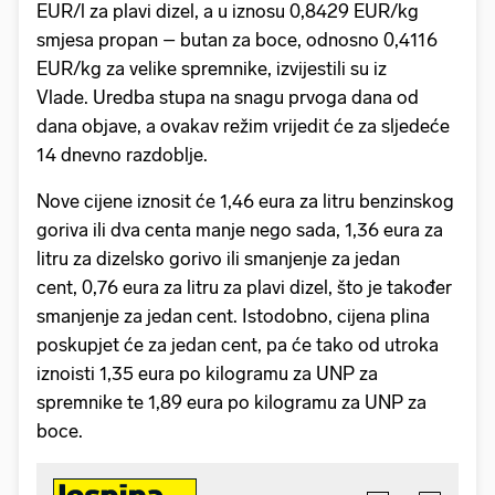
EUR/l za plavi dizel, a u iznosu 0,8429 EUR/kg
smjesa propan – butan za boce, odnosno 0,4116
EUR/kg za velike spremnike, izvijestili su iz
Vlade. Uredba stupa na snagu prvoga dana od
dana objave, a ovakav režim vrijedit će za sljedeće
14 dnevno razdoblje.
Nove cijene iznosit će 1,46 eura za litru benzinskog
goriva ili dva centa manje nego sada, 1,36 eura za
litru za dizelsko gorivo ili smanjenje za jedan
cent, 0,76 eura za litru za plavi dizel, što je također
smanjenje za jedan cent. Istodobno, cijena plina
poskupjet će za jedan cent, pa će tako od utroka
iznoisti 1,35 eura po kilogramu za UNP za
spremnike te 1,89 eura po kilogramu za UNP za
boce.