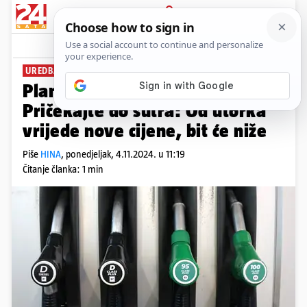
PRIJAVA
News
Komentari
6
UREDBA VLADE
Planirali ste danas točiti gorivo?
Pričekajte do sutra: Od utorka
vrijede nove cijene, bit će niže
Piše
HINA
,
ponedjeljak, 4.11.2024. u 11:19
Čitanje članka: 1 min