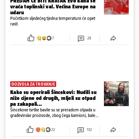
PREDAH ĆE BITI KRATAK Evo kada se
vraća toplinski val. Većina Europe na
udaru
Početkom sljedećeg tjedna temperature će opet
rasti
7
28
DOZVOLA ZA TROVANJE
Kako su operirali Šincekovi: Nudili su
niže cijene od drugih, mljeli su otpad
pa zakapali...
Šincekove tvrtke bavile su se preradom otpada u
građevinske proizvode, zbog čega kamioni, bale
plastike i samljeveni materijal dugo nisu izazivali
sumnju
22
132