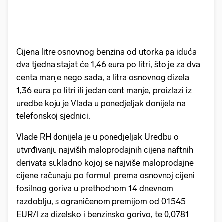
Cijena litre osnovnog benzina od utorka pa iduća
dva tjedna stajat će 1,46 eura po litri, što je za dva
centa manje nego sada, a litra osnovnog dizela
1,36 eura po litri ili jedan cent manje, proizlazi iz
uredbe koju je Vlada u ponedjeljak donijela na
telefonskoj sjednici.
Vlade RH donijela je u ponedjeljak Uredbu o
utvrđivanju najviših maloprodajnih cijena naftnih
derivata sukladno kojoj se najviše maloprodajne
cijene računaju po formuli prema osnovnoj cijeni
fosilnog goriva u prethodnom 14 dnevnom
razdoblju, s ograničenom premijom od 0,1545
EUR/l za dizelsko i benzinsko gorivo, te 0,0781