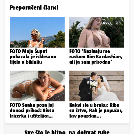
Preporučeni članci
FOTO Maja Šuput
FOTO 'Nazivaju me
pokazala je isklesano
ruskom Kim Kardashian,
tijelo u bikiniju
ali ja sam prirodna'
FOTO Svaka poza joj
Kakvi ste u braku: Ribe
donosi prihod: Bivša
su žrtve, Rak je papučar,
frizerka i učiteljica
Lav pouzdan...
oblinama je zapalila
Instagram
Sve što je bitno, na dohvat ruke