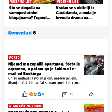
Komentari
6
POREČ
Nijemci mu zapalili apartman. Šteta je
ogromna, a potom ga je šokirao i e-
mail od Bookinga
Oni su nastavili sa svojim jelom, nazdravljanjem,
dizanjem čaša i boca. Čak su nam smetali dok smo
u panici kupili crijeva kako bismo pokušali ugasiti
požar, rekao je vlasnik
11
100
NEMA KIŠE NA VIDIKU