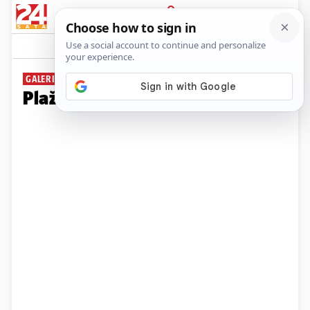
PRIJAVA
Galerija
Komentari
108
GALERIJA
Plaža na Viru prepuna kupača