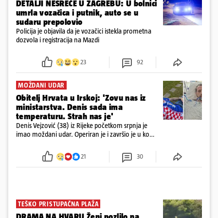
DETALJI NESREĆE U ZAGREBU: U bolnici
umrla vozačica i putnik, auto se u
sudaru prepolovio
Policija je objavila da je vozačici istekla prometna
dozvola i registracija na Mazdi
23
92
MOŽDANI UDAR
Obitelj Hrvata u Irskoj: 'Zovu nas iz
ministarstva. Denis sada ima
temperaturu. Strah nas je'
Denis Vejzović (38) iz Rijeke početkom srpnja je
imao moždani udar. Operiran je i završio je u komi.
Obitelj ga želi prebaciti u Hrvatsku, kažu kako
tamošnji liječnici ne vjeruju u oporavak: 'Imamo
21
30
72 sata'
TEŠKO PRISTUPAČNA PLAŽA
DRAMA NA HVARU Ženi pozlilo na