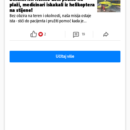
plaži, medicinari iskakali iz helikoptera
na stijene!
Bez obzira na teren i okolnosti, naša misija ostaje
ista - stići do pacijenta i pružiti pomoć kada je
najpotrebnija - objavilo je Ministarstvo zdravstva na
Facebooku
2
19
Učitaj više