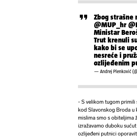
Zbog strašne 
@MUP_hr
@D
Ministar Beroš
Trut krenuli 
kako bi se up
nesreće i pru
ozlijeđenim p
— Andrej Plenković (
- S velikom tugom primili 
kod Slavonskog Broda u ko
mislima smo s obiteljima ž
izražavamo duboku sućut 
ozlijeđeni putnici oporav