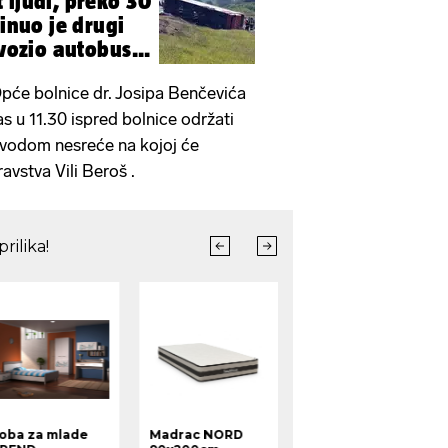
 ljudi, preko 30
ginuo je drugi
 vozio autobus...
Opće bolnice dr. Josipa Benčevića
as u 11.30 ispred bolnice održati
ovodom nesreće na kojoj će
ravstva Vili Beroš .