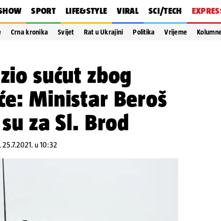
SHOW
SPORT
LIFE&STYLE
VIRAL
SCI/TECH
EXPRES
e
Crna kronika
Svijet
Rat u Ukrajini
Politika
Vrijeme
Kolumn
azio sućut zbog
će: Ministar Beroš
 su za Sl. Brod
, 25.7.2021. u 10:32