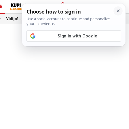
S
PRIJAVA
e
Vidi još…