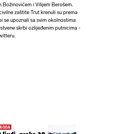
 Božinovićem i Vilijem Berošem.
civilne zaštite Trut krenuli su prema
 se upoznali sa svim okolnostima
stvene skrbi ozlijeđenim putnicima -
witteru.
BRODA