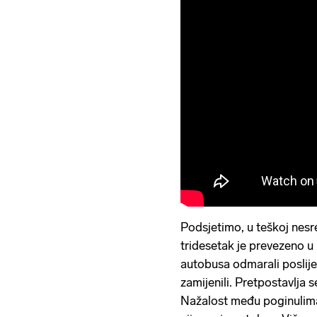
Podsjetimo, u teškoj nesre
tridesetak je prevezeno u
autobusa odmarali poslij
zamijenili. Pretpostavlja
Nažalost među poginulima j