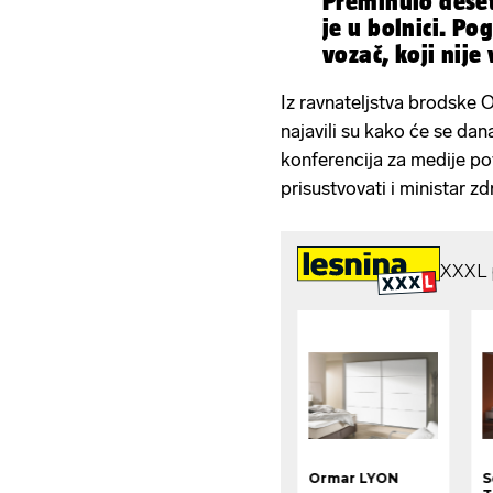
Preminulo deset
je u bolnici. Po
vozač, koji nije
Iz ravnateljstva brodske 
najavili su kako će se dan
konferencija za medije p
prisustvovati i ministar zd