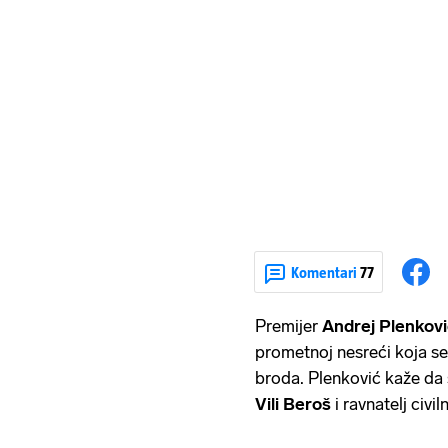
Komentari
77
Premijer
Andrej Plenkovi
prometnoj nesreći koja s
broda. Plenković kaže da s
Vili Beroš
i ravnatelj civil