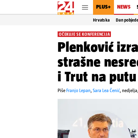
PLUS+
NEWS
Hrvatska
Dan pobjed
OČEKUJE SE KONFERENCIJA
Plenković izr
strašne nesre
i Trut na putu
Piše
Franjo Lepan
,
Sara Lea Čenić
,
nedjelja