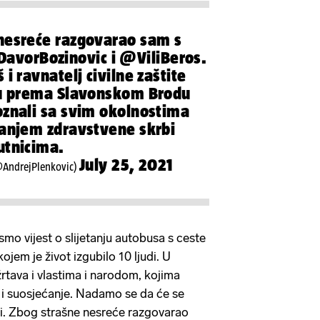
nesreće razgovarao sam s
avorBozinovic
i
@ViliBeros
.
 i ravnatelj civilne zaštite
su prema Slavonskom Brodu
oznali sa svim okolnostima
žanjem zdravstvene skrbi
utnicima.
July 25, 2021
@AndrejPlenkovic)
smo vijest o slijetanju autobusa s ceste
jem je život izgubilo 10 ljudi. U
rtava i vlastima i narodom, kojima
i suosjećanje. Nadamo se da će se
iti. Zbog strašne nesreće razgovarao