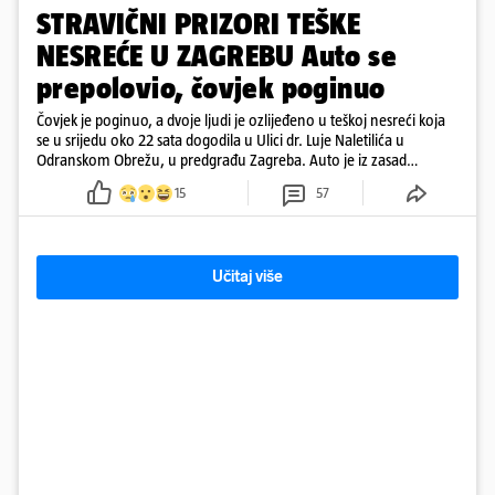
STRAVIČNI PRIZORI TEŠKE
NESREĆE U ZAGREBU Auto se
prepolovio, čovjek poginuo
Čovjek je poginuo, a dvoje ljudi je ozlijeđeno u teškoj nesreći koja
se u srijedu oko 22 sata dogodila u Ulici dr. Luje Naletilića u
Odranskom Obrežu, u predgrađu Zagreba. Auto je iz zasad
neutvrđenih razloga sletio s kolnika, a od siline udara vozilo se
15
57
prepolovilo.
Učitaj više