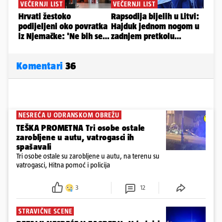
Komentari
36
NESREĆA U ODRANSKOM OBREŽU
TEŠKA PROMETNA Tri osobe ostale
zarobljene u autu, vatrogasci ih
spašavali
Tri osobe ostale su zarobljene u autu, na terenu su
vatrogasci, Hitna pomoć i policija
3
12
STRAVIČNE SCENE