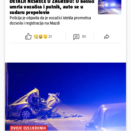
DETALJI NESREĆE U ZAGREBU: U bolnici
umrla vozačica i putnik, auto se u
sudaru prepolovio
Policija je objavila da je vozačici istekla prometna
dozvola i registracija na Mazdi
23
85
DVOJE OZLIJEĐENIH