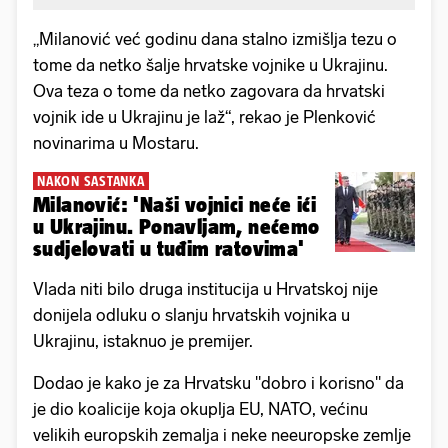
„Milanović već godinu dana stalno izmišlja tezu o
tome da netko šalje hrvatske vojnike u Ukrajinu.
Ova teza o tome da netko zagovara da hrvatski
vojnik ide u Ukrajinu je laž“, rekao je Plenković
novinarima u Mostaru.
NAKON SASTANKA
Milanović: 'Naši vojnici neće ići
u Ukrajinu. Ponavljam, nećemo
sudjelovati u tuđim ratovima'
Vlada niti bilo druga institucija u Hrvatskoj nije
donijela odluku o slanju hrvatskih vojnika u
Ukrajinu, istaknuo je premijer.
Dodao je kako je za Hrvatsku "dobro i korisno" da
je dio koalicije koja okuplja EU, NATO, većinu
velikih europskih zemalja i neke neeuropske zemlje