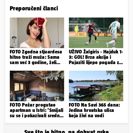
Preporučeni članci
FOTO Zgodna stjuardesa
UŽIVO Žalgiris - Hajduk 1-
hitno traži muža: Sama
3: GOL! Brza akcija i
sam već 3 godine, želim
Pajaziti lijepo pogađa za
da bude stariji...
veliko vodstvo
FOTO Požar progutao
FOTO Na Savi 365 dana:
apartman u Istri: 'Smijali
Jedina hrvatska ulica
su se i pokazivali srednji
koja živi na vodi
prst dok je kuća gorjela'
Sve što je bitno, na dohvat ruke