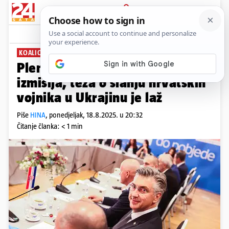
PRIJAVA
News
Komentari
36
KOALICIJA VOLJNIH
Plenković: Milanović stalno
izmišlja, teza o slanju hrvatskih
vojnika u Ukrajinu je laž
Piše
HINA
,
ponedjeljak, 18.8.2025. u 20:32
Čitanje članka: < 1 min