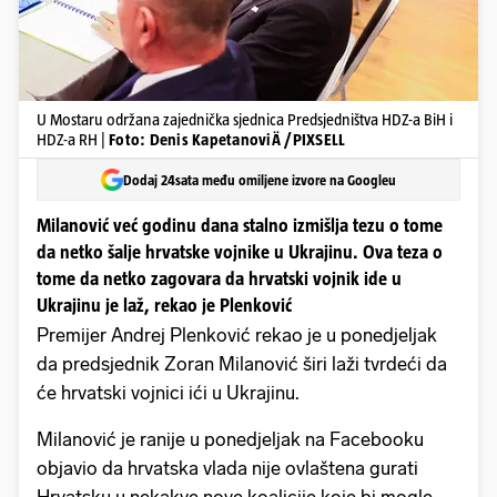
U Mostaru održana zajednička sjednica Predsjedništva HDZ-a BiH i
HDZ-a RH |
Foto: Denis KapetanoviÄ /PIXSELL
Dodaj 24sata među omiljene izvore na Googleu
Milanović već godinu dana stalno izmišlja tezu o tome
da netko šalje hrvatske vojnike u Ukrajinu. Ova teza o
tome da netko zagovara da hrvatski vojnik ide u
Ukrajinu je laž, rekao je Plenković
Premijer Andrej Plenković rekao je u ponedjeljak
da predsjednik Zoran Milanović širi laži tvrdeći da
će hrvatski vojnici ići u Ukrajinu.
Milanović je ranije u ponedjeljak na Facebooku
objavio da hrvatska vlada nije ovlaštena gurati