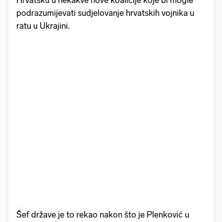
Hrvatsku u nekakve nove koalicije koje bi mogle
podrazumijevati sudjelovanje hrvatskih vojnika u
ratu u Ukrajini.
Šef države je to rekao nakon što je Plenković u