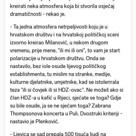
kreirati neka atmosfera koja bi stvorila osjećaj
dramatičnosti - rekao je.
- Ta jedna atmosfera netrpeljivosti koju je u
hrvatskom društvu i na hrvatskoj političkoj sceni
izvorno kreirao Milanović, u nekom drugom
vremenu, prije mene, "ili mi ili oni", to vam je start
polarizacije u hrvatskom društvu. Onda se
nastavilo, bez iole osude lijevog političkog
establishmenta, tu mislim na stranke, medije,
kulturne djelatnike, umjetnike, kad se istolerirala
teza "ili si čovjek ili si HDZ-ovac". Ne možeš ako si
član HDZ-a u kafić u Rijeci, sjećate se toga? Gdje
su bile osude, ja se ne sjećam toga? Zabrana
Thompsonova koncerta u Puli. Dvostruki kriteriji -
nastavio je Plenković.
- Ljevica se sad prepala 500 tisuća ljudi na