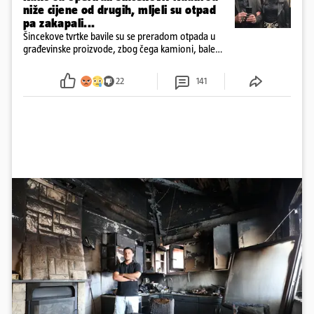
niže cijene od drugih, mljeli su otpad
pa zakapali...
Šincekove tvrtke bavile su se preradom otpada u
građevinske proizvode, zbog čega kamioni, bale
plastike i samljeveni materijal dugo nisu izazivali
sumnju
22
141