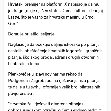
Hrvatski premijer na platformi X napisao je da mu
je drago „da je riješen status Doma kulture u Donjoj
Lastvi, što je važno za hrvatsku manjinu u Crnoj
Gori”.
Domu je prijetilo iseljenje.
Naglasio je da očekuje daljnje iskorake po pitanju
nestalih, obeštećenja hrvatskih logoraša, graničnih
pitanja, školskog broda Jadran i drugih otvorenih
bilateralnih tema.
Plenković je u izjavi novinarima rekao da
Podgorica i Zagreb radi na rješavanju niza pitanja
te da je u tu svrhu “oformljen velik broj bilateralnih
povjerenstva”.
“Hrvatska želi rješavati otvorena pitanja u
dobrosusjedskom ozračju, o čemu vodimo redovit