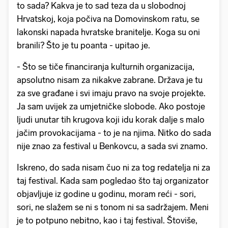
to sada? Kakva je to sad teza da u slobodnoj
Hrvatskoj, koja počiva na Domovinskom ratu, se
lakonski napada hvratske branitelje. Koga su oni
branili? Što je tu poanta - upitao je.
- Što se tiče financiranja kulturnih organizacija,
apsolutno nisam za nikakve zabrane. Država je tu
za sve građane i svi imaju pravo na svoje projekte.
Ja sam uvijek za umjetničke slobode. Ako postoje
ljudi unutar tih krugova koji idu korak dalje s malo
jačim provokacijama - to je na njima. Nitko do sada
nije znao za festival u Benkovcu, a sada svi znamo.
Iskreno, do sada nisam čuo ni za tog redatelja ni za
taj festival. Kada sam pogledao što taj organizator
objavljuje iz godine u godinu, moram reći - sori,
sori, ne slažem se ni s tonom ni sa sadržajem. Meni
je to potpuno nebitno, kao i taj festival. Štoviše,