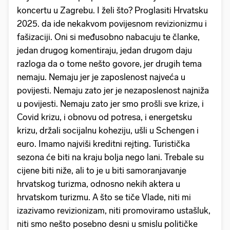
koncertu u Zagrebu. I želi što? Proglasiti Hrvatsku
2025. da ide nekakvom povijesnom revizionizmu i
fašizaciji. Oni si međusobno nabacuju te članke,
jedan drugog komentiraju, jedan drugom daju
razloga da o tome nešto govore, jer drugih tema
nemaju. Nemaju jer je zaposlenost najveća u
povijesti. Nemaju zato jer je nezaposlenost najniža
u povijesti. Nemaju zato jer smo prošli sve krize, i
Covid krizu, i obnovu od potresa, i energetsku
krizu, držali socijalnu koheziju, ušli u Schengen i
euro. Imamo najviši kreditni rejting. Turistička
sezona će biti na kraju bolja nego lani. Trebale su
cijene biti niže, ali to je u biti samoranjavanje
hrvatskog turizma, odnosno nekih aktera u
hrvatskom turizmu. A što se tiče Vlade, niti mi
izazivamo revizionizam, niti promoviramo ustašluk,
niti smo nešto posebno desni u smislu političke