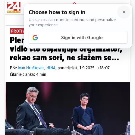
PRIJAVA
News
Komentari
145
PROTIVI SE ZABRANAMA
Plenković o Benkovcu: Kad sam
vidio što objavljuje organizator,
rekao sam sori, ne slažem se...
Piše
Ivan Hruškovec
,
HINA
,
ponedjeljak, 1.9.2025. u 18:07
Čitanje članka: 4 min