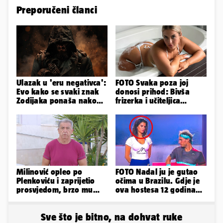
Preporučeni članci
Ulazak u 'eru negativca':
FOTO Svaka poza joj
Evo kako se svaki znak
donosi prihod: Bivša
Zodijaka ponaša nakon
frizerka i učiteljica
prekida veze
oblinama je zapalila
Instagram
Milinović opleo po
FOTO Nadal ju je gutao
Plenkoviću i zaprijetio
očima u Brazilu. Gdje je
prosvjedom, brzo mu
ova hostesa 12 godina
stigao odgovor građana
poslije i kako izgleda?
Gospića
Sve što je bitno, na dohvat ruke