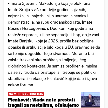
- Imate Sjevernu Makedoniju koja je blokirana.
Imate Srbiju s više od dvije godine najvećih,
najsnažnijih i najozbiljnijih unutarnjih nemira i
demonstracija, na rubu građanskog rata. Imate
Bosnu i Hercegovinu, s Dodikom koji godinama
rasteže separaciju ili ne separaciju, i hop, on je vani.
Imate Banjsku, koja je 2023. prošla bez ozbiljne
opaske ili artikulacije bilo koga u EU, pravimo se da
se to nije dogodilo. To je stvarnost. Moramo biti
zaista trezveni oko proširenja i mijenjajućeg
globalnog konteksta. Ja sam za proširenje, mislim
da se svi trude da pristupe, ali trebaju se politički
stabilizirati - rekao je Plenković koji je dao i izjavu
nakon foruma.
NA MEĐUNARODNI DAN
Plenković: Vlada neće prestati
tragati za nestalima, očekujemo