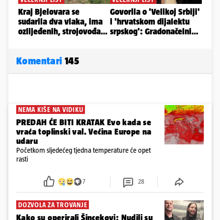
Komentari
145
NEMA KIŠE NA VIDIKU
PREDAH ĆE BITI KRATAK Evo kada se
vraća toplinski val. Većina Europe na
udaru
Početkom sljedećeg tjedna temperature će opet
rasti
7
28
DOZVOLA ZA TROVANJE
Kako su operirali Šincekovi: Nudili su