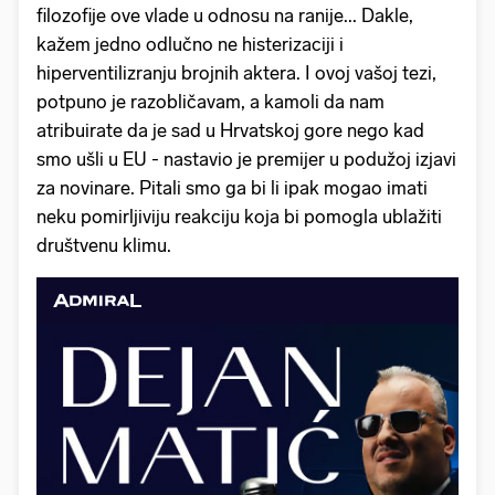
filozofije ove vlade u odnosu na ranije... Dakle,
kažem jedno odlučno ne histerizaciji i
hiperventilizranju brojnih aktera. I ovoj vašoj tezi,
potpuno je razobličavam, a kamoli da nam
atribuirate da je sad u Hrvatskoj gore nego kad
smo ušli u EU - nastavio je premijer u podužoj izjavi
za novinare. Pitali smo ga bi li ipak mogao imati
neku pomirljiviju reakciju koja bi pomogla ublažiti
društvenu klimu.