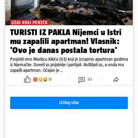
UŽAS KRAJ POREČA
TURISTI IZ PAKLA Nijemci u Istri
mu zapalili apartman! Vlasnik:
'Ovo je danas postala tortura'
Posjetili smo Markicu Kikića (63) koji je iznajmio apartman gostima
iz Njemačke. Doveli su prijatelje i partijali. Roštiljali su, a onda mu
zapalili apartman. Očajan je...
10
93
Učitaj više