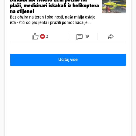
plaži, medicinari iskakali iz helikoptera
na stijene!
Bez obzira na teren i okolnosti, naša misija ostaje
ista - stići do pacijenta i pružiti pomoć kada je
najpotrebnija - objavilo je Ministarstvo zdravstva na
Facebooku
2
19
Učitaj više