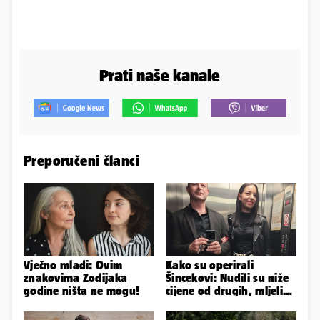
Prati naše kanale
Preporučeni članci
Vječno mladi: Ovim
Kako su operirali
znakovima Zodijaka
Šincekovi: Nudili su niže
godine ništa ne mogu!
cijene od drugih, mljeli
su otpad pa zakapali...