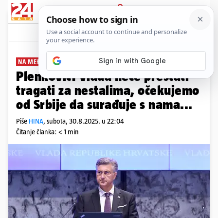
PRIJAVA
News
Komentari
16
NA MEĐUNARODNI DAN
Plenković: Vlada neće prestati
tragati za nestalima, očekujemo
od Srbije da surađuje s nama...
Piše
HINA
,
subota, 30.8.2025. u 22:04
Čitanje članka: < 1 min