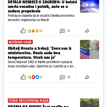
DETALJI NESREĆE U ZAGREBU: U bolnici
umrla vozačica i putnik, auto se u
sudaru prepolovio
Policija je objavila da je vozačici istekla prometna
dozvola i registracija na Mazdi
23
92
MOŽDANI UDAR
Obitelj Hrvata u Irskoj: 'Zovu nas iz
ministarstva. Denis sada ima
temperaturu. Strah nas je'
Denis Vejzović (38) iz Rijeke početkom srpnja je
imao moždani udar. Operiran je i završio je u komi.
Obitelj ga želi prebaciti u Hrvatsku, kažu kako
tamošnji liječnici ne vjeruju u oporavak: 'Imamo
21
28
72 sata'
TEŠKO PRISTUPAČNA PLAŽA
DRAMA NA HVARU Ženi pozlilo na