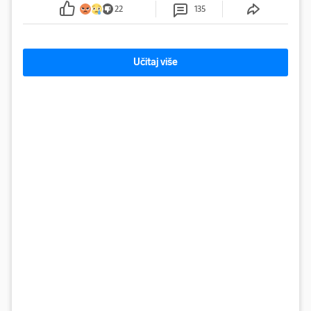
sumnju
22
135
Učitaj više