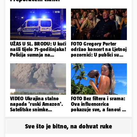
UŽAS U SL. BRODU: U kući
FOTO Gregory Porter
našli tijelo 71-godišnjaka!
održao koncert na Ljetnoj
Policija sumnja na
pozornici: U publici su
nasilnu smrt
bili Mateša i Blanka
VIDEO Ukrajina stalno
FOTO Bez filtera i srama:
napada 'ruski Amazon'.
Ova influencerica
Satelitske snimke
pokazuje sve, a fanovi je
pokazale što se događa
naprosto obožavaju!
Sve što je bitno, na dohvat ruke