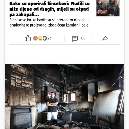
Kako su operirali Šincekovi: Nudili su
niže cijene od drugih, mljeli su otpad
pa zakapali...
Šincekove tvrtke bavile su se preradom otpada u
građevinske proizvode, zbog čega kamioni, bale
plastike i samljeveni materijal dugo nisu izazivali
sumnju
22
135