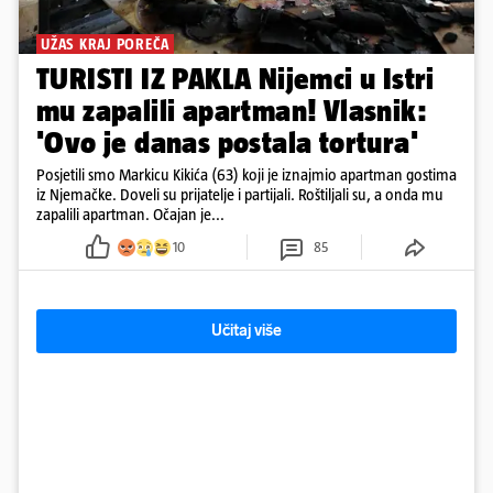
UŽAS KRAJ POREČA
TURISTI IZ PAKLA Nijemci u Istri
mu zapalili apartman! Vlasnik:
'Ovo je danas postala tortura'
Posjetili smo Markicu Kikića (63) koji je iznajmio apartman gostima
iz Njemačke. Doveli su prijatelje i partijali. Roštiljali su, a onda mu
zapalili apartman. Očajan je...
10
85
Učitaj više