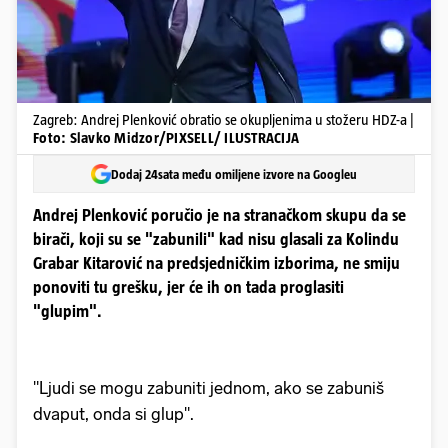
Zagreb: Andrej Plenković obratio se okupljenima u stožeru HDZ-a |
Foto: Slavko Midzor/PIXSELL/ ILUSTRACIJA
Dodaj 24sata među omiljene izvore na Googleu
Andrej Plenković poručio je na stranačkom skupu da se
birači, koji su se "zabunili" kad nisu glasali za Kolindu
Grabar Kitarović na predsjedničkim izborima, ne smiju
ponoviti tu grešku, jer će ih on tada proglasiti
"glupim".
"Ljudi se mogu zabuniti jednom, ako se zabuniš
dvaput, onda si glup".