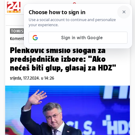
PRIJAVA
News
Komentari
35
TOMISLAV KLAUŠKI
Komentira
Tomislav Klauški
Plenković smislio slogan za
predsjedničke izbore: "Ako
nećeš biti glup, glasaj za HDZ"
srijeda, 17.7.2024. u 14:26