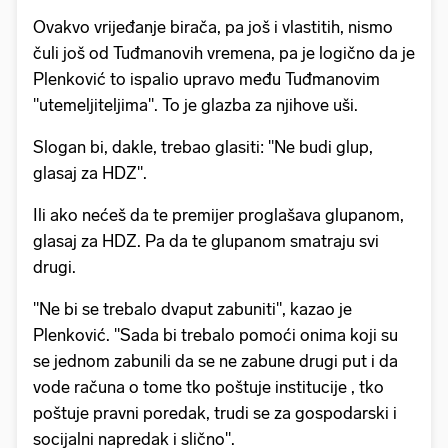
Ovakvo vrijeđanje birača, pa još i vlastitih, nismo
čuli još od Tuđmanovih vremena, pa je logično da je
Plenković to ispalio upravo među Tuđmanovim
"utemeljiteljima". To je glazba za njihove uši.
Slogan bi, dakle, trebao glasiti: "Ne budi glup,
glasaj za HDZ".
Ili ako nećeš da te premijer proglašava glupanom,
glasaj za HDZ. Pa da te glupanom smatraju svi
drugi.
"Ne bi se trebalo dvaput zabuniti", kazao je
Plenković. "Sada bi trebalo pomoći onima koji su
se jednom zabunili da se ne zabune drugi put i da
vode računa o tome tko poštuje institucije , tko
poštuje pravni poredak, trudi se za gospodarski i
socijalni napredak i slično".