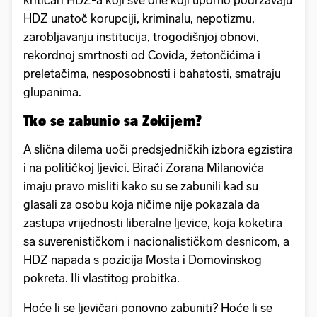
kritičari HDZ-a koji sve one koji uporno podržavaju
HDZ unatoč korupciji, kriminalu, nepotizmu,
zarobljavanju institucija, trogodišnjoj obnovi,
rekordnoj smrtnosti od Covida, žetončićima i
preletačima, nesposobnosti i bahatosti, smatraju
glupanima.
Tko se zabunio sa Zokijem?
A slična dilema uoči predsjedničkih izbora egzistira
i na političkoj ljevici. Birači Zorana Milanovića
imaju pravo misliti kako su se zabunili kad su
glasali za osobu koja ničime nije pokazala da
zastupa vrijednosti liberalne ljevice, koja koketira
sa suverenističkom i nacionalističkom desnicom, a
HDZ napada s pozicija Mosta i Domovinskog
pokreta. Ili vlastitog probitka.
Hoće li se ljevičari ponovno zabuniti? Hoće li se