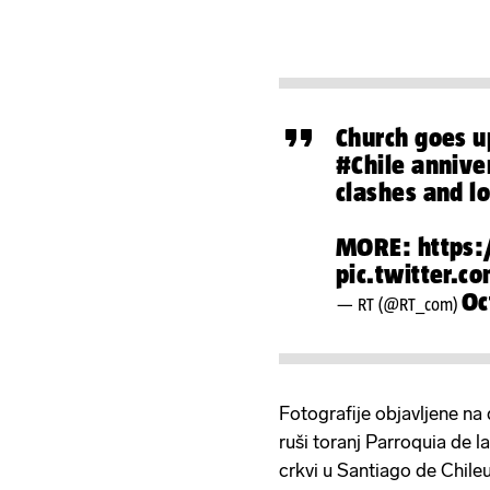
Church goes u
#Chile
anniver
clashes and l
MORE:
https:
pic.twitter.c
Oc
— RT (@RT_com)
Fotografije objavljene n
ruši toranj Parroquia de l
crkvi u Santiago de Chile