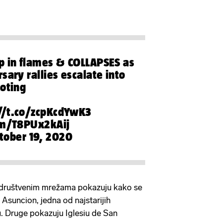
p in flames & COLLAPSES as
sary rallies escalate into
ooting
//t.co/zcpKcdYwK3
om/T8PUx2kAij
tober 19, 2020
a društvenim mrežama pokazuju kako se
a Asuncion, jedna od najstarijih
u. Druge pokazuju Iglesiu de San