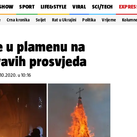
SHOW
SPORT
LIFE&STYLE
VIRAL
SCI/TECH
EXPRES
e
Crna kronika
Svijet
Rat u Ukrajini
Politika
Vrijeme
Kolumn
ve u plamenu na
vavih prosvjeda
.10.2020. u 10:16