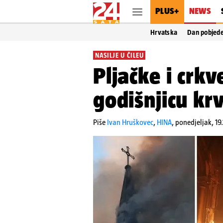
PLUS+
NEWS
Hrvatska
Dan pobjed
NASILJE U ČILEU
Pljačke i crk
godišnjicu kr
Piše
Ivan Hruškovec
,
HINA
,
ponedjeljak, 19