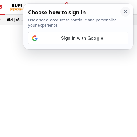
S
PRIJAVA
e
Vidi još…