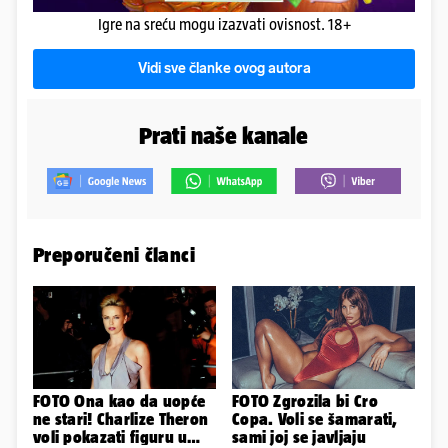
Igre na sreću mogu izazvati ovisnost. 18+
Vidi sve članke ovog autora
Prati naše kanale
Preporučeni članci
FOTO Ona kao da uopće
FOTO Zgrozila bi Cro
ne stari! Charlize Theron
Copa. Voli se šamarati,
voli pokazati figuru u
sami joj se javljaju