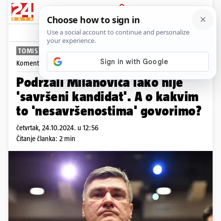
PRIJAVA
News
Komentari
64
TOMISLAV KLAUŠKI
Komentira
Tomislav Klauški
Podržali Milanovića iako nije
'savršeni kandidat'. A o kakvim
to 'nesavršenostima' govorimo?
četvrtak, 24.10.2024. u 12:56
Čitanje članka: 2 min