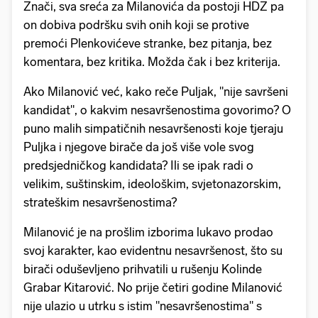
Znači, sva sreća za Milanovića da postoji HDZ pa
on dobiva podršku svih onih koji se protive
premoći Plenkovićeve stranke, bez pitanja, bez
komentara, bez kritika. Možda čak i bez kriterija.
Ako Milanović već, kako reče Puljak, "nije savršeni
kandidat", o kakvim nesavršenostima govorimo? O
puno malih simpatičnih nesavršenosti koje tjeraju
Puljka i njegove birače da još više vole svog
predsjedničkog kandidata? Ili se ipak radi o
velikim, suštinskim, ideološkim, svjetonazorskim,
strateškim nesavršenostima?
Milanović je na prošlim izborima lukavo prodao
svoj karakter, kao evidentnu nesavršenost, što su
birači oduševljeno prihvatili u rušenju Kolinde
Grabar Kitarović. No prije četiri godine Milanović
nije ulazio u utrku s istim "nesavršenostima" s