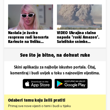
golišavim izdanjima...
Nastala je žustra
VIDEO Ukrajina stalno
rasprava radi koncerta
napada 'ruski Amazon'.
Karleuše na Veliku
Satelitske snimke
Gospu, oglasili se i
pokazale što se događa
organizatori
Sve što je bitno, na dohvat ruke
Skini aplikaciju za najbolje iskustvo portala. Čitaj,
komentiraj i budi uvijek u toku s najnovijim vijestima.
Odaberi temu koju želiš pratiti
Primaj sve nove vijesti o temi i budi u tijeku