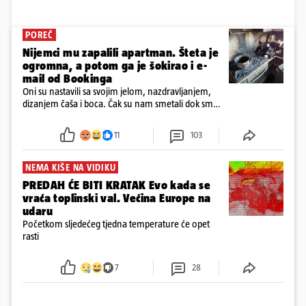
POREČ
Nijemci mu zapalili apartman. Šteta je
ogromna, a potom ga je šokirao i e-
mail od Bookinga
Oni su nastavili sa svojim jelom, nazdravljanjem,
dizanjem čaša i boca. Čak su nam smetali dok smo
u panici kupili crijeva kako bismo pokušali ugasiti
požar, rekao je vlasnik
11
103
NEMA KIŠE NA VIDIKU
PREDAH ĆE BITI KRATAK Evo kada se
vraća toplinski val. Većina Europe na
udaru
Početkom sljedećeg tjedna temperature će opet
rasti
7
28