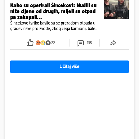
Kako su operirali Šincekovi: Nudili su
niže cijene od drugih, mljeli su otpad
pa zakapali...
Šincekove tvrtke bavile su se preradom otpada u
građevinske proizvode, zbog čega kamioni, bale
plastike i samljeveni materijal dugo nisu izazivali
sumnju
22
135
Učitaj više