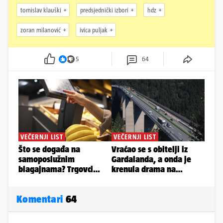
tomislav klauški
predsjednički izbori
hdz
zoran milanović
ivica puljak
5
64
Komentari
64