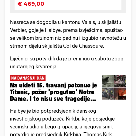
Nesreća se dogodila u kantonu Valais, u skijalištu
Verbier, gdje je Halbye, prema izvješćima, spuštao
se velikom brzinom niz padinu i izgubio ravnotežu u
strmom dijelu skijališta Col de Chassoure.
Liječnici su potvrdili da je preminuo u subotu zbog
unutarnjeg krvarenja.
NA DANAŠNJI DAN
Na ukleti 15. travanj potonuo je
Titanic, požar 'progutao' Notre
Dame. I to nisu sve tragedije...
Halbye je bio potpredsjednik danskog
investicijskog poduzeća Kirkbi, koje posjeduje
većinski udio u Lego grupaciji, a njegovu smrt
potvrdio je predsjednik Kirkbija, Thomas Kirk