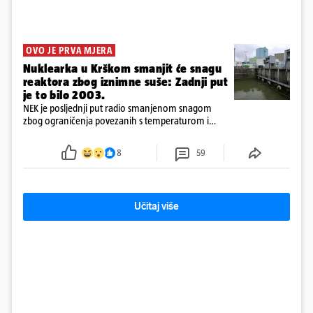
OVO JE PRVA MJERA
Nuklearka u Krškom smanjit će snagu
reaktora zbog iznimne suše: Zadnji put
je to bilo 2003.
NEK je posljednji put radio smanjenom snagom
zbog ograničenja povezanih s temperaturom i
protokom rijeke Save 2003. godine, kada je
smanjenje snage bilo potrebno više od 90 dana.
8
59
Učitaj više