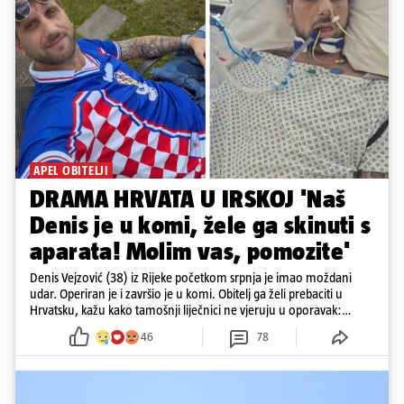
APEL OBITELJI
DRAMA HRVATA U IRSKOJ 'Naš
Denis je u komi, žele ga skinuti s
aparata! Molim vas, pomozite'
Denis Vejzović (38) iz Rijeke početkom srpnja je imao moždani
udar. Operiran je i završio je u komi. Obitelj ga želi prebaciti u
Hrvatsku, kažu kako tamošnji liječnici ne vjeruju u oporavak:
'Imamo 72 sata'
46
78