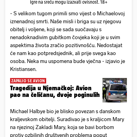
Igre na sreću mogu izazvati ovisnost. 18+
- S velikom tugom primili smo vijest o Michaelovoj
iznenadnoj smrti. Naše misli i briga su uz njegovu
obitelj i voljene, koji se sada suočavaju s
nenadoknadivim gubitkom čovjeka koji je u svim
aspektima života zračio pozitivnošću. Nedostajat
će nam kao potpredsjednik, ali prije svega kao
osoba. Neka mu uspomena bude vječna - izjavio je
Kristiansen.
ZAPALIO SE AVION
Tragedija u Njemačkoj: Avion
pao na čeličanu, dvoje poginulih
Michael Halbye bio je blisko povezan s danskom
kraljevskom obitelji. Suradivao je s kraljicom Mary
na njezinoj Zakladi Mary, koja se bavi borbom
protiv ozbiljnih društvenih problema poput