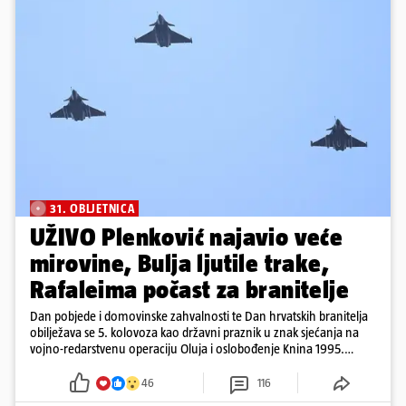
31. OBLJETNICA
UŽIVO Plenković najavio veće
mirovine, Bulja ljutile trake,
Rafaleima počast za branitelje
Dan pobjede i domovinske zahvalnosti te Dan hrvatskih branitelja
obilježava se 5. kolovoza kao državni praznik u znak sjećanja na
vojno-redarstvenu operaciju Oluja i oslobođenje Knina 1995.
godine
46
116