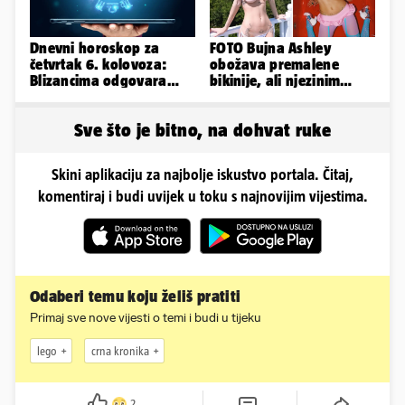
Dnevni horoskop za
FOTO Bujna Ashley
četvrtak 6. kolovoza:
obožava premalene
Blizancima odgovara
bikinije, ali njezinim
mir, a Vage imaju volje
fanovima to uopće ne
za sve
smeta
Sve što je bitno, na dohvat ruke
Skini aplikaciju za najbolje iskustvo portala. Čitaj,
komentiraj i budi uvijek u toku s najnovijim vijestima.
Odaberi temu koju želiš pratiti
Primaj sve nove vijesti o temi i budi u tijeku
lego
crna kronika
2