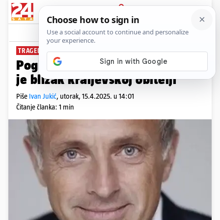
PRIJAVA
News
Komentari
0
TRAGEDIJA NA SKIJALIŠTU
Poginuo šef kompanije Lego, bio
je blizak kraljevskoj obitelji
Piše
Ivan Jukić
,
utorak, 15.4.2025. u 14:01
Čitanje članka: 1 min