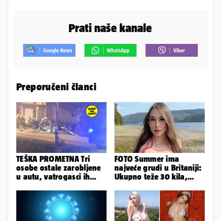
Prati naše kanale
Preporučeni članci
TEŠKA PROMETNA Tri
FOTO Summer ima
osobe ostale zarobljene
najveće grudi u Britaniji:
u autu, vatrogasci ih
Ukupno teže 30 kila,
spašavali
razmišljam o
smanjivanju...