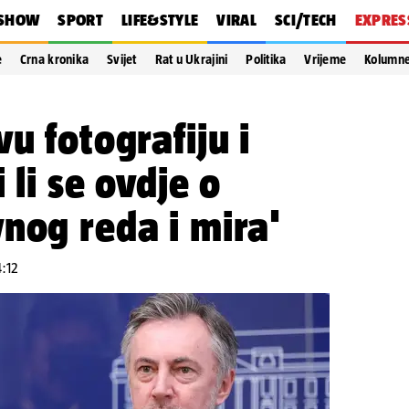
SHOW
SPORT
LIFE&STYLE
VIRAL
SCI/TECH
EXPRES
e
Crna kronika
Svijet
Rat u Ukrajini
Politika
Vrijeme
Kolumn
u fotografiju i
 li se ovdje o
nog reda i mira'
4:12