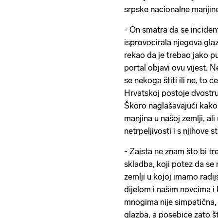
srpske nacionalne manjin
- On smatra da se inciden
isprovocirala njegova glaz
rekao da je trebao jako pu
portal objavi ovu vijest. N
se nekoga štiti ili ne, to 
Hrvatskoj postoje dvostruk
Škoro naglašavajući kako 
manjina u našoj zemlji, al
netrpeljivosti i s njihove s
- Zaista ne znam što bi tr
skladba, koji potez da s
zemlji u kojoj imamo radij
dijelom i našim novcima i k
mnogima nije simpatična, 
glazba, a posebice zato š