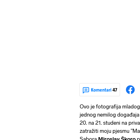
Komentari
47
Ovo je fotografija mlado
jednog nemilog događaja k
20. na 21. studeni na priv
zatražiti moju pjesmu "Ma
Sabora
Miroslav Škoro
p