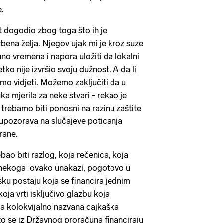
e.
t dogodio zbog toga što ih je
bena želja. Njegov ujak mi je kroz suze
no vremena i napora uložiti da lokalni
etko nije izvršio svoju dužnost. A da li
ćemo vidjeti. Možemo zaključiti da u
a mjerila za neke stvari - rekao je
trebamo biti ponosni na razinu zaštite
i upozorava na slučajeve poticanja
trane.
ebao biti razlog, koja rečenica, koja
e nekoga ovako unakazi, pogotovo u
sku postaju koja se financira jednim
oja vrti isključivo glazbu koja
a kolokvijalno nazvana cajkaška
to se iz Državnog proračuna financiraju