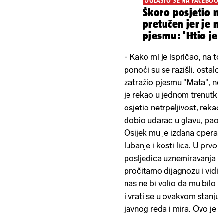
OGLASIO SE NA FACEBO
Škoro posjetio 
pretučen jer je
pjesmu: 'Htio j
- Kako mi je ispričao, na t
ponoći su se razišli, ostal
zatražio pjesmu "Mata", ne
je rekao u jednom trenutk
osjetio netrpeljivost, rek
dobio udarac u glavu, pao
Osijek mu je izdana opera
lubanje i kosti lica. U prv
posljedica uznemiravanja i
pročitamo dijagnozu i vid
nas ne bi volio da mu bilo 
i vrati se u ovakvom stan
javnog reda i mira. Ovo je