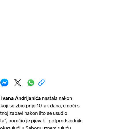
g
Ivana Andrijanića
nastala nakon
oji se zbio prije 10-ak dana, u noći s
atnoj zabavi nakon što se usudio
ta", poručio je pjevač i potpredsjednik
okazujući u Saboru uznemirujuću