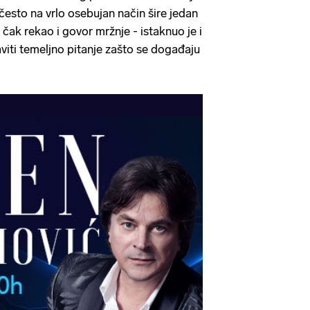
o često na vrlo osebujan način šire jedan
h čak rekao i govor mržnje - istaknuo je i
viti temeljno pitanje zašto se događaju