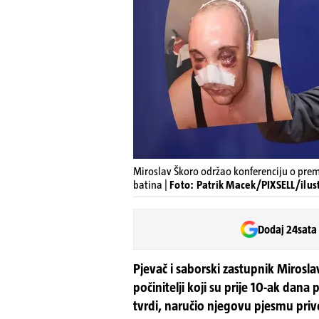
Miroslav Škoro održao konferenciju o prem
batina |
Foto: Patrik Macek/PIXSELL/ilust
Dodaj 24sata
Pjevač i saborski zastupnik Miroslav
počinitelji koji su prije 10-ak dana
tvrdi, naručio njegovu pjesmu priv