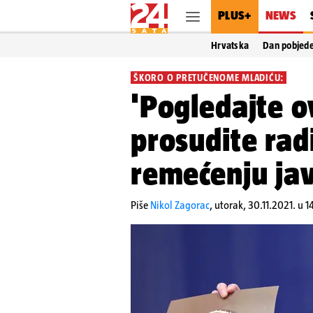
PLUS+
NEWS
Hrvatska
Dan pobjed
ŠKORO O PRETUČENOME MLADIĆU:
'Pogledajte ov
prosudite radi
remećenju jav
Piše
Nikol Zagorac
,
utorak, 30.11.2021. u 1