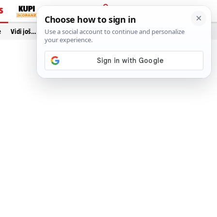
S
PRIJAVA
e
Vidi još…