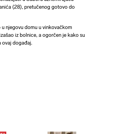
janića (28), pretučenog gotovo do
io u njegovu domu u vinkovačkom
zašao iz bolnice, a ogorčen je kako su
ala ovaj događaj.