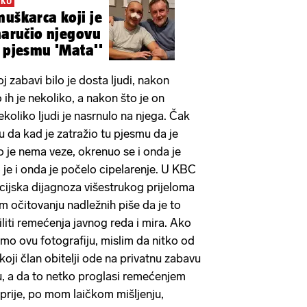
OKU
muškarca koji je
 naručio njegovu
e pjesmu 'Mata''
oj zabavi bilo je dosta ljudi, nakon
o ih je nekoliko, a nakon što je on
koliko ljudi je nasrnulo na njega. Čak
u da kad je zatražio tu pjesmu da je
ao je nema veze, okrenuo se i onda je
 je i onda je počelo cipelarenje. U KBC
cijska dijagnoza višestrukog prijeloma
om očitovanju nadležnih piše da je to
liti remećenja javnog reda i mira. Ako
imo ovu fotografiju, mislim da nitko od
koji član obitelji ode na privatnu zabavu
ju, a da to netko proglasi remećenjem
 prije, po mom laičkom mišljenju,