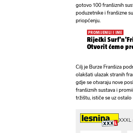
gotovo 100 franšiznih sus
poduzetnike i franšizne su
priopćenju.
PROMIJENILI I IME
Riječki Surf'n'F
Otvorit ćemo p
Cilj je Burze Franšiza pod
olakšati ulazak stranih fra
gdje se otvaraju nove pos
franšiznih sustava i prom
tržištu, ističe se uz ostal