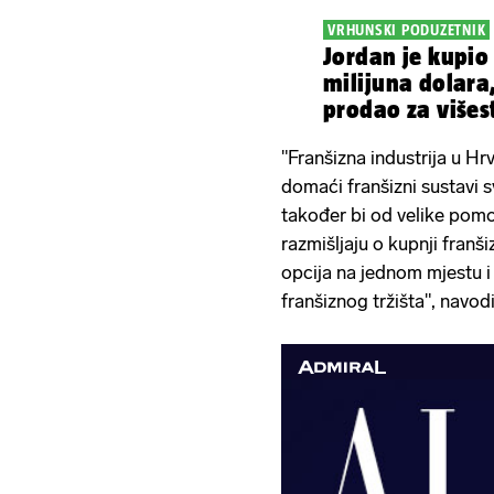
VRHUNSKI PODUZETNIK
Jordan je kupio
milijuna dolara,
prodao za višes
"Franšizna industrija u Hr
domaći franšizni sustavi sv
također bi od velike pom
razmišljaju o kupnji franš
opcija na jednom mjestu i
franšiznog tržišta", navod