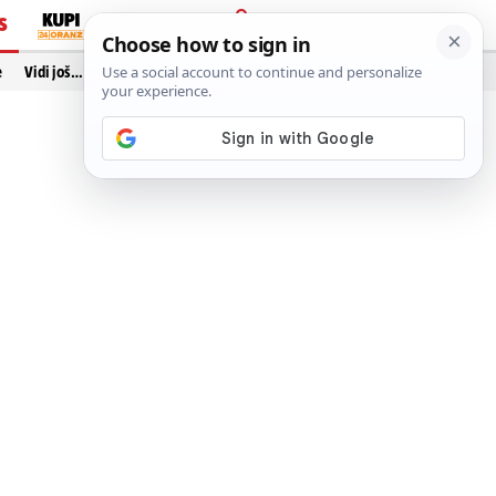
S
PRIJAVA
e
Vidi još…