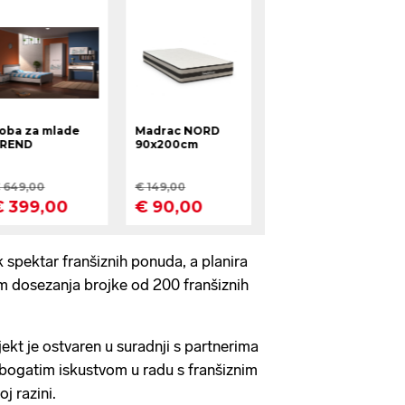
k spektar franšiznih ponuda, a planira
jem dosezanja brojke od 200 franšiznih
ekt je ostvaren u suradnji s partnerima
bogatim iskustvom u radu s franšiznim
j razini.