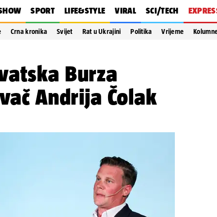
SHOW
SPORT
LIFE&STYLE
VIRAL
SCI/TECH
EXPRES
e
Crna kronika
Svijet
Rat u Ukrajini
Politika
Vrijeme
Kolumn
vatska Burza
ivač Andrija Čolak