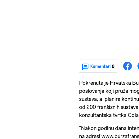
Komentari
0
Pokrenuta je Hrvatska Bur
poslovanje koji pruža mo
sustava, a planira kontinu
od 200 franšiznih sustava 
konzultantska tvrtka Col
"Nakon godinu dana inten
na adresi www.burzafrans