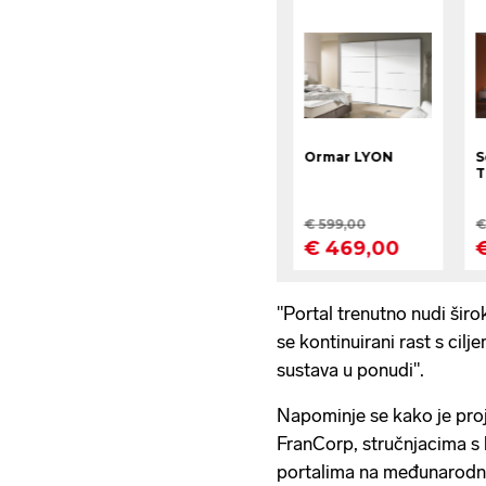
"Portal trenutno nudi širo
se kontinuirani rast s cil
sustava u ponudi".
Napominje se kako je proj
FranCorp, stručnjacima s 
portalima na međunarodno