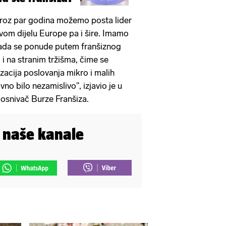
kroz par godina možemo posta lider
vom dijelu Europe pa i šire. Imamo
 kada se ponude putem franšiznog
 i na stranim tržišma, čime se
acija poslovanja mikro i malih
no bilo nezamislivo", izjavio je u
 osnivač Burze Franšiza.
i naše kanale