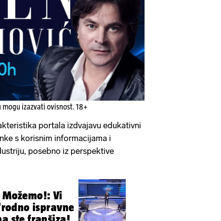
u mogu izazvati ovisnost. 18+
kteristika portala izdvajavu edukativni
anke s korisnim informacijama i
dustriju, posebno iz perspektive
o Možemo!: Vi
 'rodno ispravne
a ste franšiza!