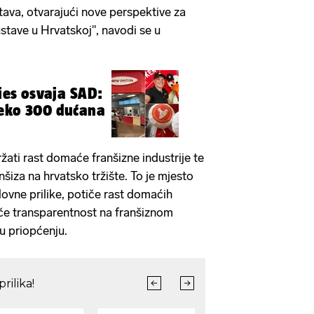
tava, otvarajući nove perspektive za
stave u Hrvatskoj", navodi se u
ries osvaja SAD:
reko 300 dućana
ržati rast domaće franšizne industrije te
nšiza na hrvatsko tržište. To je mjesto
lovne prilike, potiče rast domaćih
iče transparentnost na franšiznom
o u priopćenju.