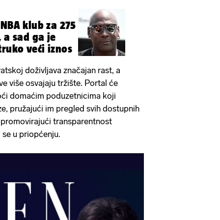
 NBA klub za 275
 a sad ga je
truko veći iznos
vatskoj doživljava značajan rast, a
e više osvajaju tržište. Portal će
oći domaćim poduzetnicima koji
ize, pružajući im pregled svih dostupnih
 promovirajući transparentnost
i se u priopćenju.