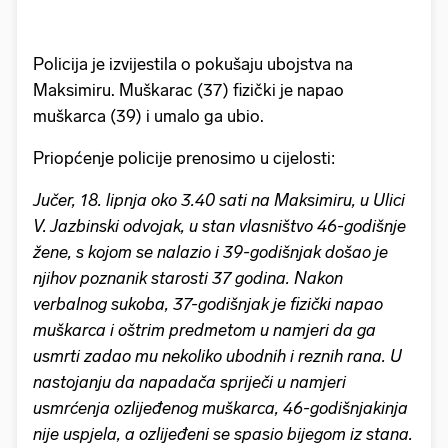
Policija je izvijestila o pokušaju ubojstva na
Maksimiru. Muškarac (37) fizički je napao
muškarca (39) i umalo ga ubio.
Priopćenje policije prenosimo u cijelosti:
Jučer, 18. lipnja oko 3.40 sati na Maksimiru, u Ulici
V. Jazbinski odvojak, u stan vlasništvo 46-godišnje
žene, s kojom se nalazio i 39-godišnjak došao je
njihov poznanik starosti 37 godina. Nakon
verbalnog sukoba, 37-godišnjak je fizički napao
muškarca i oštrim predmetom u namjeri da ga
usmrti zadao mu nekoliko ubodnih i reznih rana. U
nastojanju da napadača spriječi u namjeri
usmrćenja ozlijeđenog muškarca, 46-godišnjakinja
nije uspjela, a ozlijeđeni se spasio bijegom iz stana.