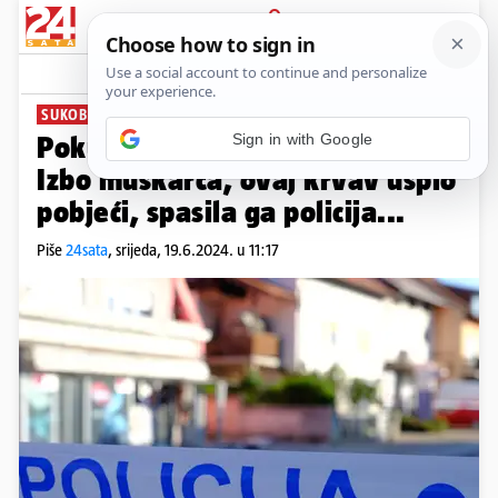
PRIJAVA
News
Komentari
8
SUKOBILI SE U STANU ŽENE
Pokušaj ubojstva na Maksimiru:
Izbo muškarca, ovaj krvav uspio
pobjeći, spasila ga policija...
Piše
24sata
,
srijeda, 19.6.2024. u 11:17