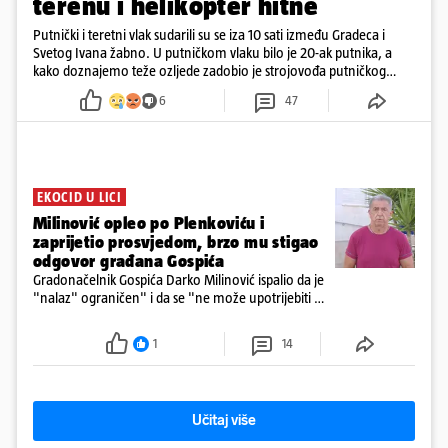
terenu i helikopter hitne
Putnički i teretni vlak sudarili su se iza 10 sati između Gradeca i
Svetog Ivana žabno. U putničkom vlaku bilo je 20-ak putnika, a
kako doznajemo teže ozljede zadobio je strojovođa putničkog
vlaka. Zatvoren je promet, a fotoreporteri Prigorskog objavili su
6
47
prve snimke s mjesta sudara
EKOCID U LICI
Milinović opleo po Plenkoviću i
zaprijetio prosvjedom, brzo mu stigao
odgovor građana Gospića
Gradonačelnik Gospića Darko Milinović ispalio da je
"nalaz" ograničen" i da se "ne može upotrijebiti za
sudske sporove". Građani Gospića ga podsjetili da
ga je naručio Uskok i da je dio spisa
1
14
Učitaj više