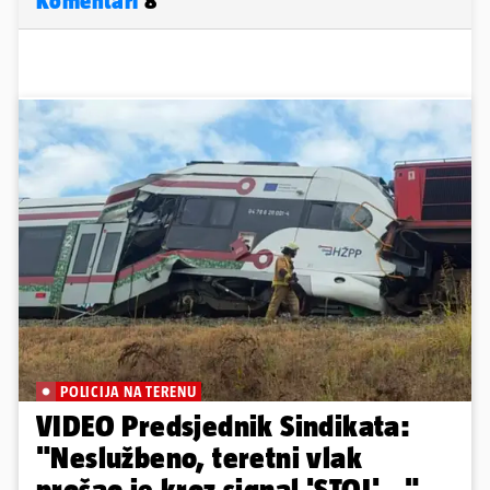
Komentari
8
POLICIJA NA TERENU
VIDEO Predsjednik Sindikata:
"Neslužbeno, teretni vlak
prošao je kroz signal 'STOJ'..."