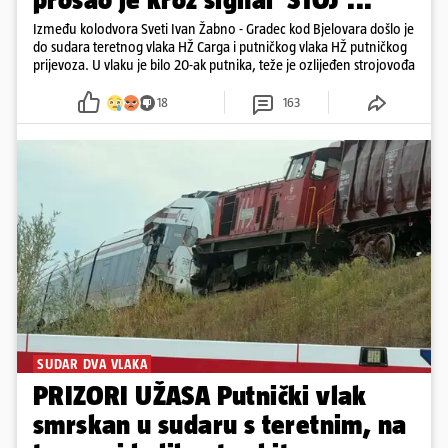
Između kolodvora Sveti Ivan Žabno - Gradec kod Bjelovara došlo je
do sudara teretnog vlaka HŽ Carga i putničkog vlaka HŽ putničkog
prijevoza. U vlaku je bilo 20-ak putnika, teže je ozlijeđen strojovođa
18
163
SUDAR DVA VLAKA
PRIZORI UŽASA Putnički vlak
smrskan u sudaru s teretnim, na