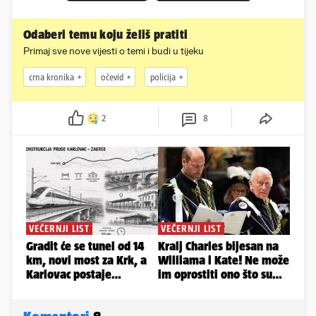
Odaberi temu koju želiš pratiti
Primaj sve nove vijesti o temi i budi u tijeku
crna kronika
očevid
policija
2
8