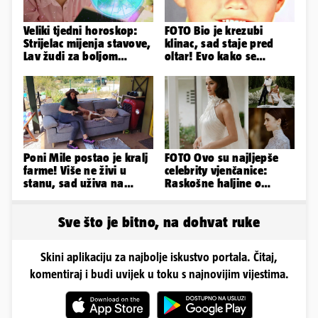
Veliki tjedni horoskop:
FOTO Bio je krezubi
Strijelac mijenja stavove,
klinac, sad staje pred
Lav žudi za boljom
oltar! Evo kako se
plaćom, Bik je rastresen
mijenjao jedan od
najvećih...
Poni Mile postao je kralj
FOTO Ovo su najljepše
farme! Više ne živi u
celebrity vjenčanice:
stanu, sad uživa na
Raskošne haljine o
svom omiljenom - kauču
kojima je pričao cijeli
svijet
Sve što je bitno, na dohvat ruke
Skini aplikaciju za najbolje iskustvo portala. Čitaj,
komentiraj i budi uvijek u toku s najnovijim vijestima.