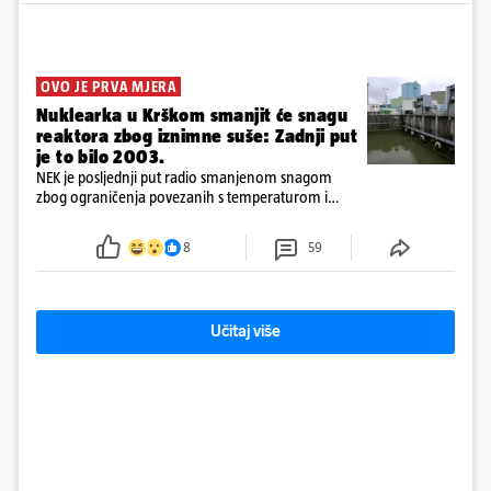
OVO JE PRVA MJERA
Nuklearka u Krškom smanjit će snagu
reaktora zbog iznimne suše: Zadnji put
je to bilo 2003.
NEK je posljednji put radio smanjenom snagom
zbog ograničenja povezanih s temperaturom i
protokom rijeke Save 2003. godine, kada je
smanjenje snage bilo potrebno više od 90 dana.
8
59
Učitaj više