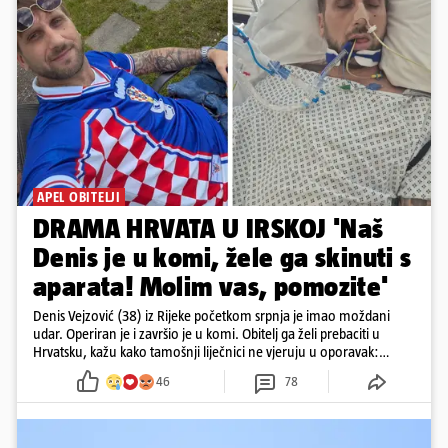
APEL OBITELJI
DRAMA HRVATA U IRSKOJ 'Naš
Denis je u komi, žele ga skinuti s
aparata! Molim vas, pomozite'
Denis Vejzović (38) iz Rijeke početkom srpnja je imao moždani
udar. Operiran je i završio je u komi. Obitelj ga želi prebaciti u
Hrvatsku, kažu kako tamošnji liječnici ne vjeruju u oporavak:
'Imamo 72 sata'
46
78