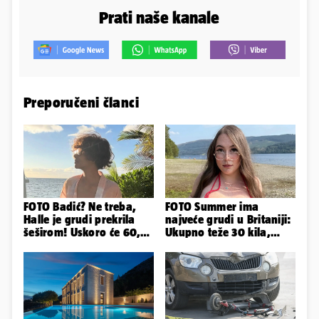
Prati naše kanale
Preporučeni članci
FOTO Badić? Ne treba,
FOTO Summer ima
Halle je grudi prekrila
najveće grudi u Britaniji:
šeširom! Uskoro će 60,
Ukupno teže 30 kila,
ljetuje u golim izdanjima
razmišljam o
smanjivanju...