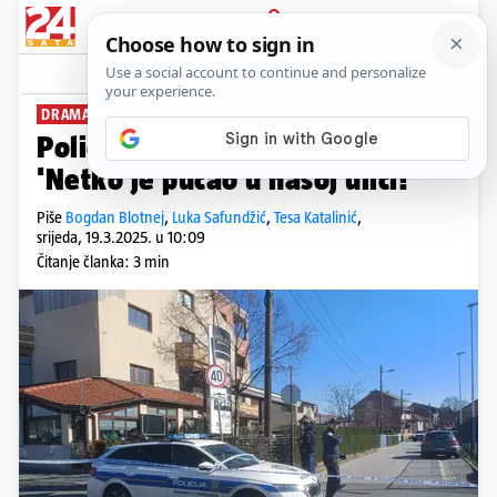
PRIJAVA
News
Komentari
37
DRAMA U ZAGREBU
Policija blokirala Dubravu:
'Netko je pucao u našoj ulici!'
Piše
Bogdan Blotnej
,
Luka Safundžić
,
Tesa Katalinić
,
srijeda, 19.3.2025. u 10:09
Čitanje članka: 3 min