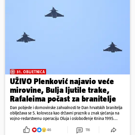
31. OBLJETNICA
UŽIVO Plenković najavio veće
mirovine, Bulja ljutile trake,
Rafaleima počast za branitelje
Dan pobjede i domovinske zahvalnosti te Dan hrvatskih branitelja
obilježava se 5. kolovoza kao državni praznik u znak sjećanja na
vojno-redarstvenu operaciju Oluja i oslobođenje Knina 1995.
godine
46
116