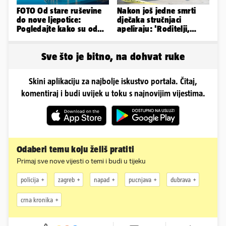
FOTO Od stare ruševine
Nakon još jedne smrti
do nove ljepotice:
dječaka stručnjaci
Pogledajte kako su od
apeliraju: 'Roditelji,
škole u Podstrani
električni romobili nisu
napravili vilu
igračke'
Sve što je bitno, na dohvat ruke
Skini aplikaciju za najbolje iskustvo portala. Čitaj,
komentiraj i budi uvijek u toku s najnovijim vijestima.
Odaberi temu koju želiš pratiti
Primaj sve nove vijesti o temi i budi u tijeku
policija
zagreb
napad
pucnjava
dubrava
crna kronika