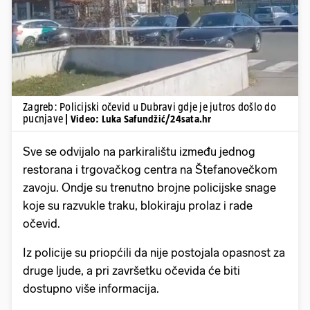
Pokretanje videa...
Zagreb: Policijski očevid u Dubravi gdje je jutros došlo do
pucnjave
| Video: Luka Safundžić/24sata.hr
Sve se odvijalo na parkiralištu između jednog
restorana i trgovačkog centra na Štefanovečkom
zavoju. Ondje su trenutno brojne policijske snage
koje su razvukle traku, blokiraju prolaz i rade
očevid.
Iz policije su priopćili da nije postojala opasnost za
druge ljude, a pri završetku očevida će biti
dostupno više informacija.