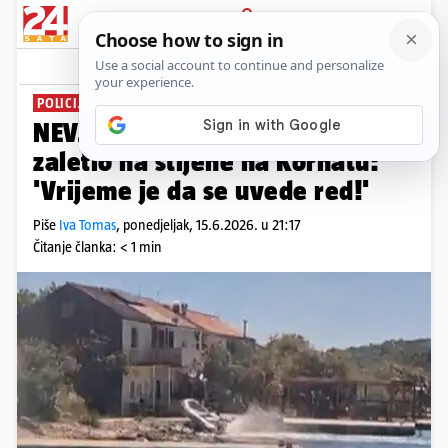
PRIJAVA
News
Komentari
41
POLICIJA BEZ DOJAVE
NEVJEROJATNO Gumenjakom se
zaletio na stijene na Kornatu:
'Vrijeme je da se uvede red!'
Piše
Iva Tomas
,
ponedjeljak, 15.6.2026. u 21:17
Čitanje članka: < 1 min