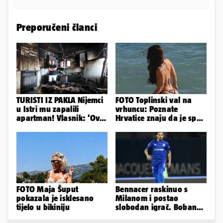
Preporučeni članci
TURISTI IZ PAKLA Nijemci
FOTO Toplinski val na
u Istri mu zapalili
vrhuncu: Poznate
apartman! Vlasnik: 'Ovo
Hrvatice znaju da je spas
je danas postala tortura'
u minijaturnom bikiniju
FOTO Maja Šuput
Bennacer raskinuo s
pokazala je isklesano
Milanom i postao
tijelo u bikiniju
slobodan igrač. Boban
ga želio zadržati u