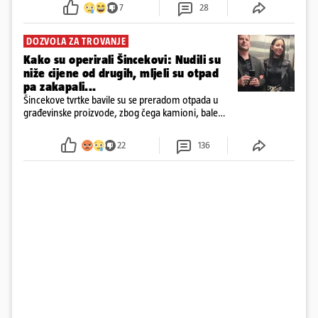
7
28
DOZVOLA ZA TROVANJE
Kako su operirali Šincekovi: Nudili su
niže cijene od drugih, mljeli su otpad
pa zakapali...
Šincekove tvrtke bavile su se preradom otpada u
građevinske proizvode, zbog čega kamioni, bale
plastike i samljeveni materijal dugo nisu izazivali
sumnju
22
136