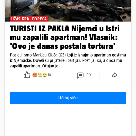
UŽAS KRAJ POREČA
TURISTI IZ PAKLA Nijemci u Istri
mu zapalili apartman! Vlasnik:
'Ovo je danas postala tortura'
Posjetili smo Markicu Kikića (63) koji je iznajmio apartman gostima
iz Njemačke. Doveli su prijatelje i partijali. Roštiljali su, a onda mu
zapalili apartman. Očajan je...
10
90
Učitaj više