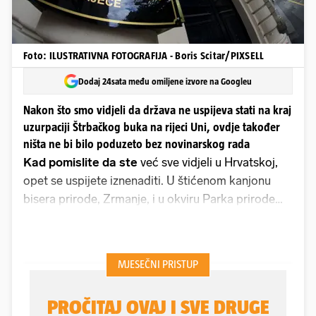
Foto: ILUSTRATIVNA FOTOGRAFIJA - Boris Scitar/PIXSELL
Dodaj 24sata među omiljene izvore na Googleu
Nakon što smo vidjeli da država ne uspijeva stati na kraj
uzurpaciji Štrbačkog buka na rijeci Uni, ovdje također
ništa ne bi bilo poduzeto bez novinarskog rada
Kad pomislite da ste
već sve vidjeli u Hrvatskoj,
opet se uspijete iznenaditi. U štićenom kanjonu
bisera prirode, Zrmanje, i u okviru Parka prirode
Velebit sagrađen je ne jedan nego čak
sedam
bespravnih objekata
. Sedam drvenih kuća
vjerojatno bi poslužilo za najam i već možete
zamisliti kako se reklamiraju da će gosti imati mir i
pogled izravno na rijeku koja je biser prirode. Cijelo
imanje, koje je na državnom zemljištu, opasano je i