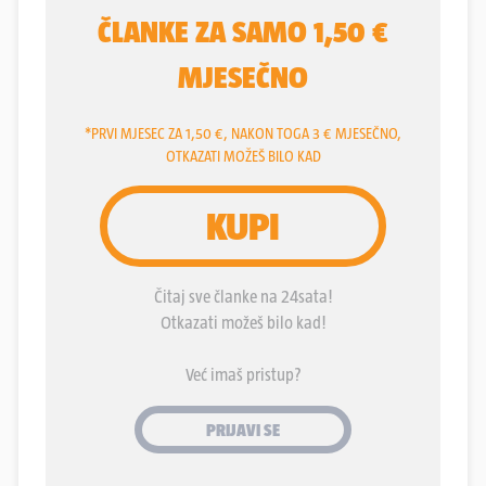
visokom ogradom, dugačkom i 55 metara, ulaz je
zatvoren teškim metalnim vratima. No nisu tu
bespravni graditelji stali. Probili su i proširili put
kroz nekad netaknutu šumu, vjerojatno do neke
buduće bespravne investicije.