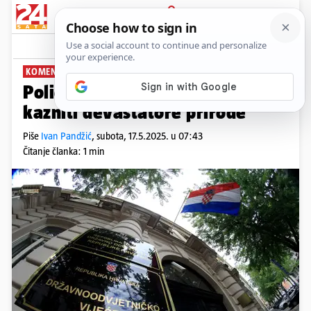
PRIJAVA
News
Komentari
1
KOMENTAR: IVAN PANDŽIĆ
PLUS+
Policija i DORH moraju pronaći i
kazniti devastatore prirode
Piše
Ivan Pandžić
,
subota, 17.5.2025. u 07:43
Čitanje članka: 1 min