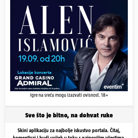
Igre na sreću mogu izazvati ovisnost. 18+
Sve što je bitno, na dohvat ruke
Skini aplikaciju za najbolje iskustvo portala. Čitaj,
komentiraj i budi uvijek u toku s najnovijim vijestima.