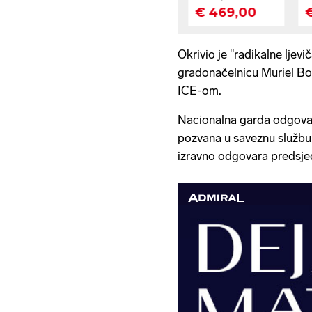
Okrivio je "radikalne ljev
gradonačelnicu Muriel Bow
ICE-om.
Nacionalna garda odgovar
pozvana u saveznu služb
izravno odgovara predsje