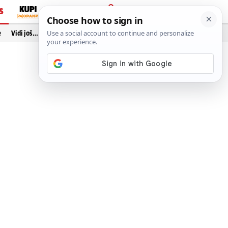
S
PRIJAVA
e
Vidi još…