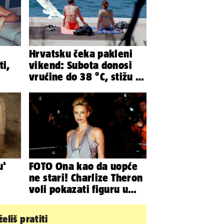
Hrvatsku čeka pakleni
ti,
vikend: Subota donosi
vrućine do 38 °C, stižu i
grmljavinski pljuskovi
u'
FOTO Ona kao da uopće
ne stari! Charlize Theron
voli pokazati figuru u
ke, a
golišavim izdanjima...
eliš pratiti