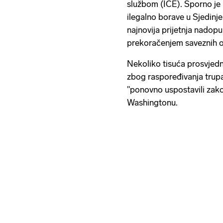
službom (ICE). Sporno je
ilegalno borave u Sjedinj
najnovija prijetnja nadopun
prekoračenjem saveznih o
Nekoliko tisuća prosvjedn
zbog raspoređivanja trup
"ponovno uspostavili zakon
Washingtonu.