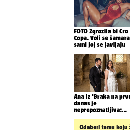
FOTO Zgrozila bi Cro
Copa. Voli se šamara
sami joj se javljaju
Ana iz 'Braka na prv
danas je
neprepoznatljiva:
Odselila je iz Hrvats
ovako sad izgleda
Odaberi temu koju ž