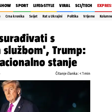
SHOW
SPORT
LIFE&STYLE
VIRAL
SCI/TECH
EXPRES
e
Crna kronika
Svijet
Rat u Ukrajini
Politika
Vrijeme
Kolumn
 surađivati s
m službom', Trump:
nacionalno stanje
6
Čitanje članka: < 1 min