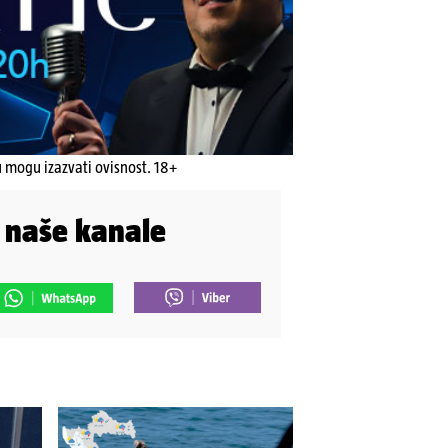
u mogu izazvati ovisnost. 18+
i naše kanale