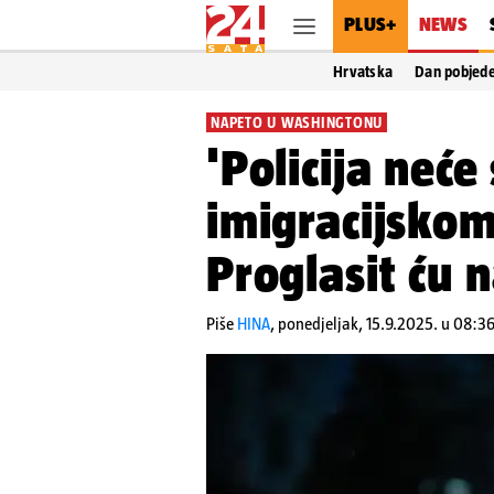
PLUS+
NEWS
Hrvatska
Dan pobjed
NAPETO U WASHINGTONU
'Policija neće
imigracijsko
Proglasit ću 
Piše
HINA
,
ponedjeljak, 15.9.2025. u 08:3