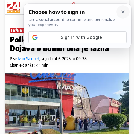
PRIJAVA
News
Komentari
0
LAŽNA DOJAVA
Policija o evakuaciji Arene:
Dojava o bombi bila je lažna
Piše
Ivan Salopek
,
srijeda, 4.6.2025. u 09:38
Čitanje članka: < 1 min