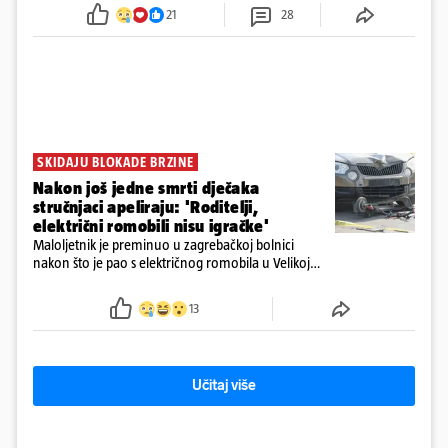
tamošnji liječnici ne vjeruju u oporavak: 'Imamo
21
28
72 sata'
SKIDAJU BLOKADE BRZINE
Nakon još jedne smrti dječaka
stručnjaci apeliraju: 'Roditelji,
električni romobili nisu igračke'
Maloljetnik je preminuo u zagrebačkoj bolnici
nakon što je pao s električnog romobila u Velikoj
Gorici. Liječnici: ‘Ozljede su sve jezivije’
13
Učitaj više