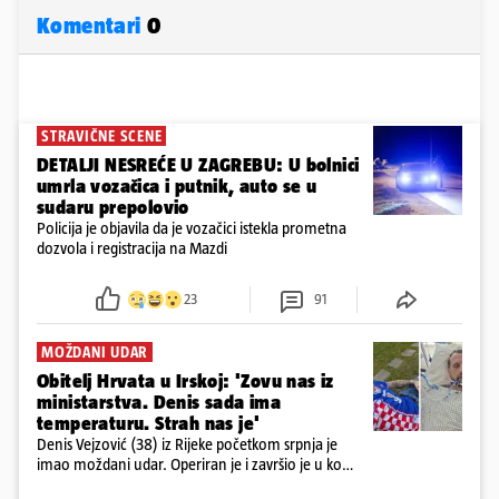
Komentari
0
STRAVIČNE SCENE
DETALJI NESREĆE U ZAGREBU: U bolnici
umrla vozačica i putnik, auto se u
sudaru prepolovio
Policija je objavila da je vozačici istekla prometna
dozvola i registracija na Mazdi
23
91
MOŽDANI UDAR
Obitelj Hrvata u Irskoj: 'Zovu nas iz
ministarstva. Denis sada ima
temperaturu. Strah nas je'
Denis Vejzović (38) iz Rijeke početkom srpnja je
imao moždani udar. Operiran je i završio je u komi.
Obitelj ga želi prebaciti u Hrvatsku, kažu kako