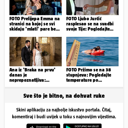
FOTO Prelijepa Emma na
FOTO Ljubo Jurčić
stranici na kojoj se svi
rasplesao se na svadbi
skidaju 'mlati' pare bez
svoje Tije: Pogledajte
'prodaje tijela'
kako je izgledalo
vjenčanje...
Ana iz 'Braka na prvu'
FOTO Pržimo se na 38
danas je
stupnjeva: Pogledajte
neprepoznatljiva:
temperature po
Odselila je iz Hrvatske, a
gradovima
ovako sad izgleda
Sve što je bitno, na dohvat ruke
Skini aplikaciju za najbolje iskustvo portala. Čitaj,
komentiraj i budi uvijek u toku s najnovijim vijestima.