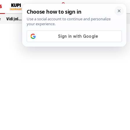
S
PRIJAVA
e
Vidi još…