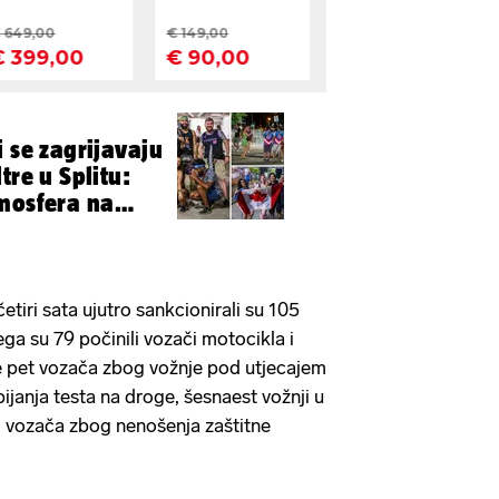
i se zagrijavaju
tre u Splitu:
mosfera na
tiri sata ujutro sankcionirali su 105
ga su 79 počinili vozači motocikla i
 pet vozača zbog vožnje pod utjecajem
janja testa na droge, šesnaest vožnji u
 vozača zbog nenošenja zaštitne