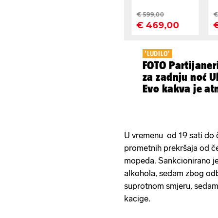
'LUDILO'
FOTO Partijaner
za zadnju noć Ul
Evo kakva je at
festivalu
U vremenu od 19 sati do če
prometnih prekršaja od če
mopeda. Sankcionirano je
alkohola, sedam zbog odbi
suprotnom smjeru, sedam
kacige.