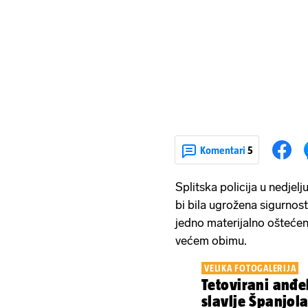
Komentari
5
Splitska policija u nedjelj
bi bila ugrožena sigurnost p
jedno materijalno oštećenj
većem obimu.
VELIKA FOTOGALERIJA
Tetovirani anđel
slavlje Španjol