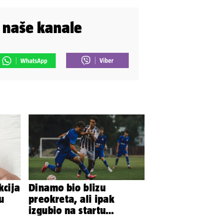
i naše kanale
kcija
Dinamo bio blizu
u
preokreta, ali ipak
izgubio na startu