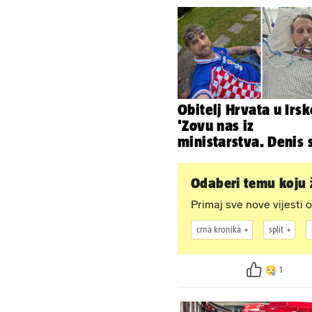
Obitelj Hrvata u Irsk
'Zovu nas iz
ministarstva. Denis 
ima temperaturu. St
nas je'
Odaberi temu koju ž
Primaj sve nove vijesti o
crna kronika
split
1