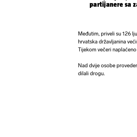
partijanere sa z
Međutim, priveli su 126 lj
hrvatska državljanina ve
Tijekom večeri naplaćeno 
Nad dvije osobe provedeno
dilali drogu.