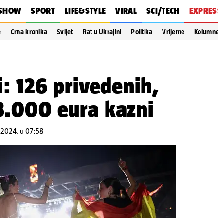
SHOW
SPORT
LIFE&STYLE
VIRAL
SCI/TECH
EXPRES
e
Crna kronika
Svijet
Rat u Ukrajini
Politika
Vrijeme
Kolumn
ri: 126 privedenih,
43.000 eura kazni
7.2024. u 07:58