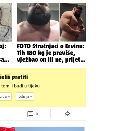
Ramljaka
oj:
FOTO Stručnjaci o Ervinu:
Tih 180 kg je previše,
sada
vježbao on ili ne, prijete
rah
mu mnoge komplikacije
eliš pratiti
 temi i budi u tijeku
ultra
policija
5