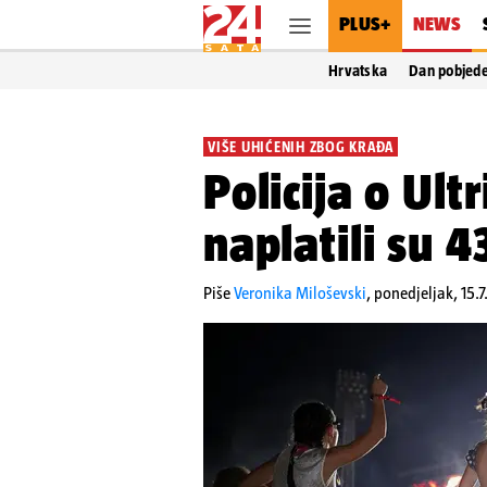
PLUS+
NEWS
Hrvatska
Dan pobjed
VIŠE UHIĆENIH ZBOG KRAĐA
Policija o Ult
naplatili su 
Piše
Veronika Miloševski
,
ponedjeljak, 15.