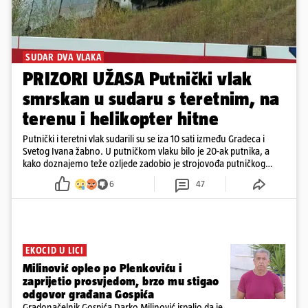
SUDAR DVA VLAKA
PRIZORI UŽASA Putnički vlak
smrskan u sudaru s teretnim, na
terenu i helikopter hitne
Putnički i teretni vlak sudarili su se iza 10 sati između Gradeca i
Svetog Ivana žabno. U putničkom vlaku bilo je 20-ak putnika, a
kako doznajemo teže ozljede zadobio je strojovođa putničkog
vlaka. Zatvoren je promet, a fotoreporteri Prigorskog objavili su
6
47
prve snimke s mjesta sudara
EKOCID U LICI
Milinović opleo po Plenkoviću i
zaprijetio prosvjedom, brzo mu stigao
odgovor građana Gospića
Gradonačelnik Gospića Darko Milinović ispalio da je