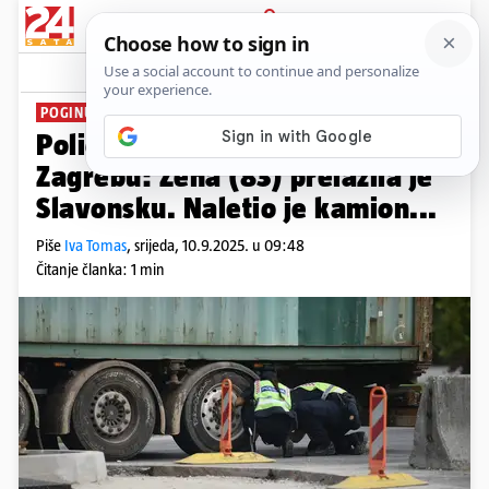
PRIJAVA
News
Komentari
4
POGINULA NA MJESTU
Policija objavila detalje strave u
Zagrebu: Žena (83) prelazila je
Slavonsku. Naletio je kamion...
Piše
Iva Tomas
,
srijeda, 10.9.2025. u 09:48
Čitanje članka: 1 min