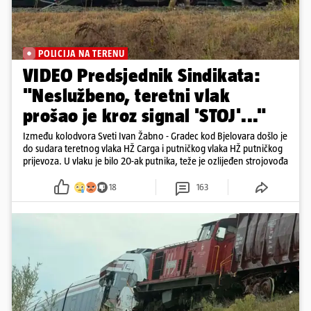
POLICIJA NA TERENU
VIDEO Predsjednik Sindikata:
"Neslužbeno, teretni vlak
prošao je kroz signal 'STOJ'..."
Između kolodvora Sveti Ivan Žabno - Gradec kod Bjelovara došlo je
do sudara teretnog vlaka HŽ Carga i putničkog vlaka HŽ putničkog
prijevoza. U vlaku je bilo 20-ak putnika, teže je ozlijeđen strojovođa
18
163