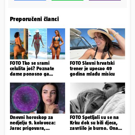
Preporučeni članci
FOTO Tko se srami
FOTO Slavni hrvatski
celulita još? Poznate
trener je upecao 49
dame ponosno ga
godina mlađu misicu
pokazuju pa slave svoje
obline
Dnevni horoskop za
FOTO Spetljali su se na
nedjelju 9. kolovoza:
Krku dok su bili djeca,
Jarac prigovara,
završilo je burno. Ona
Vodenjak je optimističan!
sad želi 50 milijuna eura