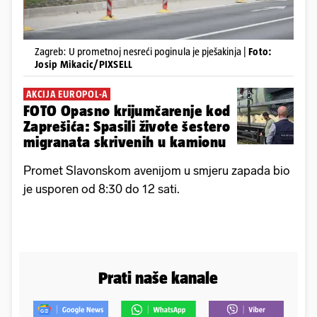
Zagreb: U prometnoj nesreći poginula je pješakinja |
Foto:
Josip Mikacic/PIXSELL
AKCIJA EUROPOL-A
FOTO Opasno krijumčarenje kod
Zaprešića: Spasili živote šestero
migranata skrivenih u kamionu
Promet Slavonskom avenijom u smjeru zapada bio
je usporen od 8:30 do 12 sati.
Prati naše kanale