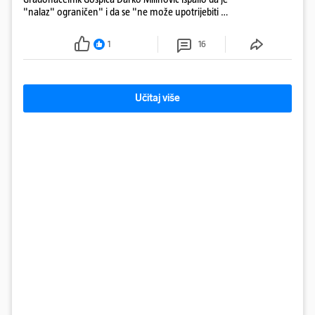
"nalaz" ograničen" i da se "ne može upotrijebiti za
sudske sporove". Građani Gospića ga podsjetili da
ga je naručio Uskok i da je dio spisa
1
16
Učitaj više