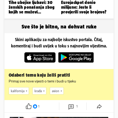
Tihe ubojice ljubavi: 30
Eurojackpot donio
ženskih ponašanja zbog
milijune: Jeste li
kojih se muževi
provjerili svoje brojeve?
emocionalno distanciraju
Sve što je bitno, na dohvat ruke
Skini aplikaciju za najbolje iskustvo portala. Čitaj,
komentiraj i budi uvijek u toku s najnovijim vijestima.
Odaberi temu koju želiš pratiti
Primaj sve nove vijesti o temi i budi u tijeku
kalifornija
krađa
avion
1
1