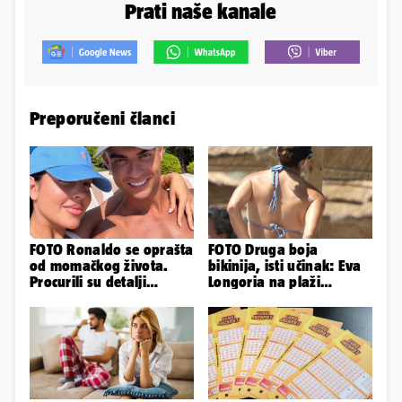
Prati naše kanale
Preporučeni članci
FOTO Ronaldo se oprašta
FOTO Druga boja
od momačkog života.
bikinija, isti učinak: Eva
Procurili su detalji
Longoria na plaži
glamuroznog vjenčanja
pipkala svoje zanosne
obline