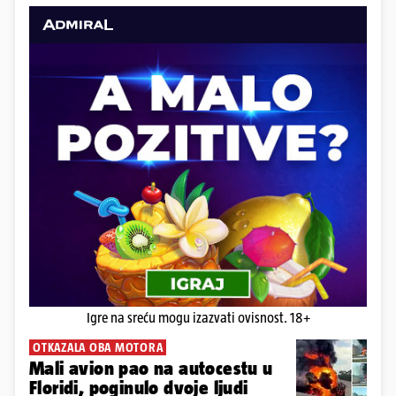
Igre na sreću mogu izazvati ovisnost. 18+
OTKAZALA OBA MOTORA
Mali avion pao na autocestu u
Floridi, poginulo dvoje ljudi