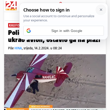
PRIJAVA
News
Komentari
1
KALIFORNIJA
Policija optužila muškarca da je
ukrao avion, ostavio ga na plaži
Piše
HINA
,
srijeda, 14.2.2024. u 08:24