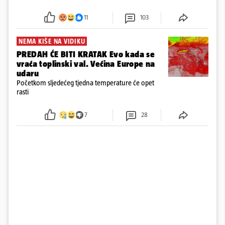
u panici kupili crijeva kako bismo pokušali ugasiti
požar, rekao je vlasnik
11
103
NEMA KIŠE NA VIDIKU
PREDAH ĆE BITI KRATAK Evo kada se
vraća toplinski val. Većina Europe na
udaru
Početkom sljedećeg tjedna temperature će opet
rasti
7
28