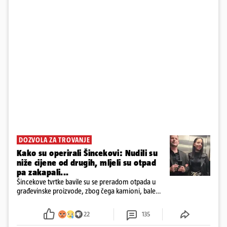
DOZVOLA ZA TROVANJE
Kako su operirali Šincekovi: Nudili su
niže cijene od drugih, mljeli su otpad
pa zakapali...
Šincekove tvrtke bavile su se preradom otpada u
građevinske proizvode, zbog čega kamioni, bale
plastike i samljeveni materijal dugo nisu izazivali
sumnju
22
135